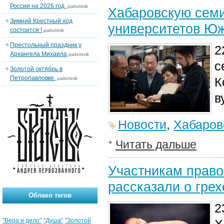
России на 2026 год.
palomnik
Хабаровскую семи
Зимний Крестный ход
университетов Ю
состоится !
palomnik
Престольный праздник у
2
Архангела Михаила
palomnik
с
Золотой октябрь в
Петропавловке.
К
palomnik
в
Новости
,
Хабаров
Читать дальше
Участникам право
рассказали о грех
Облако тегов
2
"Вера и дело"
"Душа"
"Золотой