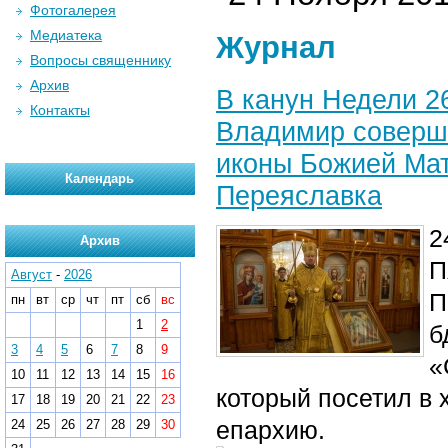
Фотогалерея
Медиатека
Журнал
Вопросы священнику
Архив
В канун Недели 2
Контакты
Владимир соверши
иконы Божией Ма
Календарь
Переяславка
2
Архив
П
Август
-
2026
П
пн
вт
ср
чт
пт
сб
вс
1
2
б
3
4
5
6
7
8
9
«
10
11
12
13
14
15
16
который посетил в 
17
18
19
20
21
22
23
епархию.
24
25
26
27
28
29
30