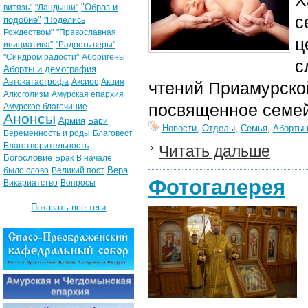
Х
"Образ и
витязь"
"Ландыши"
с
подобие"
"Поделись
Рождеством"
"Православная
ц
инициатива"
"Радость веры"
"Синдром радости"
Аборигены
с
Аборты и демография
Автокатастрофа
Аксиос
Акция
чтений Приамурско
Алкоголизм
Амурская епархия
посвященное семе
Амурское благочиние
Анонсы
Армия
Бари
Новости
,
Отделы
,
Семья
,
Аборты 
Беременность и роды
Благовест
Благотворительность
Читать дальше
Богословие
Брак
В начале
Вера
было слово
Великий пост
Фотогалерея
Викариатство
Вопросы
Показать все теги