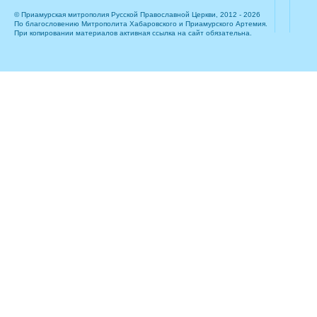
© Приамурская митрополия Русской Православной Церкви, 2012 - 2026
По благословению Митрополита Хабаровского и Приамурского Артемия.
При копировании материалов активная ссылка на сайт обязательна.