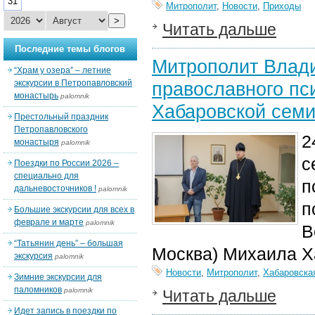
31
Митрополит
,
Новости
,
Приходы
>
Читать дальше
Последние темы блогов
Митрополит Влади
“Храм у озера” – летние
экскурсии в Петропавловский
православного пс
монастырь
palomnik
Хабаровской сем
Престольный праздник
Петропавловского
2
монастыря
palomnik
с
Поездки по России 2026 –
специально для
п
дальневосточников !
palomnik
п
Большие экскурсии для всех в
феврале и марте
palomnik
В
“Татьянин день” – большая
Москва) Михаила Х
экскурсия
palomnik
Новости
,
Митрополит
,
Хабаровска
Зимние экскурсии для
паломников
palomnik
Читать дальше
Идет запись в поездки по