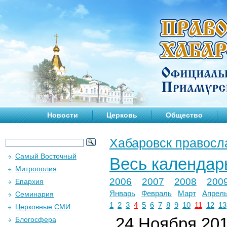
Новости
Церковь
Общество
Хабаровск правосл
Самый Восточный
Весь календар
Митрополия
2006
2007
2008
200
Епархия
Январь
Февраль
Март
Апрел
Семинария
1
2
3
4
5
6
7
8
9
10
11
12
13
Церковные СМИ
24 Ноября 2018
Блогосфера