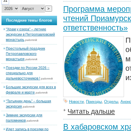
31
Программа мероп
>
чтений Приамурск
Последние темы блогов
ответственность»
“Храм у озера” – летние
экскурсии в Петропавловский
П
монастырь
palomnik
о
Престольный праздник
Петропавловского
м
монастыря
palomnik
о
Поездки по России 2026 –
специально для
и
дальневосточников !
palomnik
Большие экскурсии для всех в
феврале и марте
palomnik
“Татьянин день” – большая
Новости
,
Приходы
,
Отделы
,
Анон
экскурсия
palomnik
Читать дальше
Зимние экскурсии для
паломников
palomnik
В хабаровском хр
Идет запись в поездки по