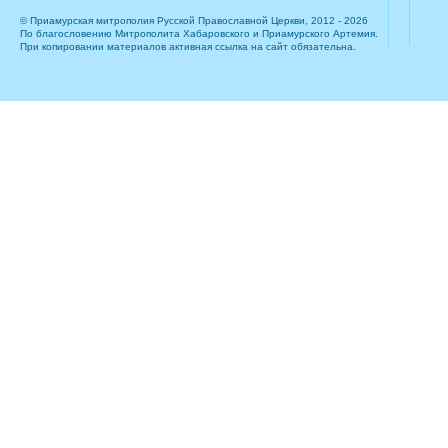
© Приамурская митрополия Русской Православной Церкви, 2012 - 2026
По благословению Митрополита Хабаровского и Приамурского Артемия.
При копировании материалов активная ссылка на сайт обязательна.