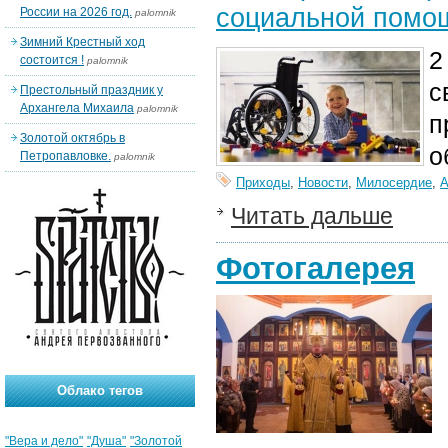
социальной помо
России на 2026 год.
palomnik
Зимний Крестный ход
2
состоится !
palomnik
с
Престольный праздник у
Архангела Михаила
palomnik
п
Золотой октябрь в
о
Петропавловке.
palomnik
Приходы
,
Новости
,
Милосердие
,
А
Читать дальше
Фотогалерея
Облако тегов
"Вера и дело"
"Душа"
"Золотой