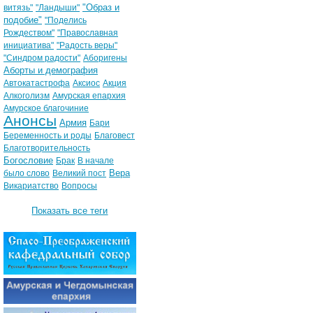
"Образ и
витязь"
"Ландыши"
подобие"
"Поделись
Рождеством"
"Православная
инициатива"
"Радость веры"
"Синдром радости"
Аборигены
Аборты и демография
Автокатастрофа
Аксиос
Акция
Алкоголизм
Амурская епархия
Амурское благочиние
Анонсы
Армия
Бари
Беременность и роды
Благовест
Благотворительность
Богословие
Брак
В начале
Вера
было слово
Великий пост
Викариатство
Вопросы
Показать все теги