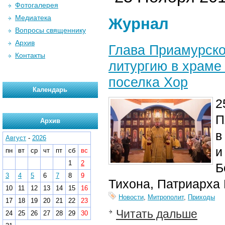
Фотогалерея
Медиатека
Журнал
Вопросы священнику
Архив
Глава Приамурско
Контакты
литургию в храме
поселка Хор
Календарь
2
П
Архив
в
Август
-
2026
и
пн
вт
ср
чт
пт
сб
вс
1
2
Б
3
4
5
6
7
8
9
Тихона, Патриарха 
10
11
12
13
14
15
16
Новости
,
Митрополит
,
Приходы
17
18
19
20
21
22
23
Читать дальше
24
25
26
27
28
29
30