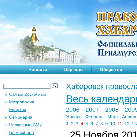
Новости
Церковь
Общество
Хабаровск правосл
Самый Восточный
Весь календар
Митрополия
2006
2007
2008
200
Епархия
Январь
Февраль
Март
Апрел
Семинария
1
2
3
4
5
6
7
8
9
10
11
12
13
Церковные СМИ
25 Ноября 2018
Блогосфера