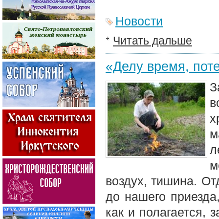
Новости
Читать дальше
«Делу время, пот
З
в
х
м
л
м
воздух, тишина. От
до нашего приезда
как и полагается, 