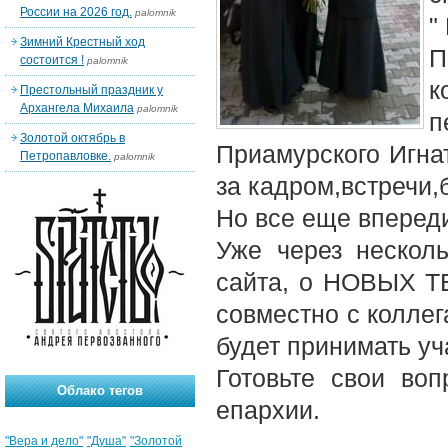
России на 2026 год.
palomnik
"
Зимний Крестный ход
П
состоится !
palomnik
к
Престольный праздник у
Архангела Михаила
palomnik
п
Золотой октябрь в
Приамурского Игна
Петропавловке.
palomnik
за кадром,встречи,
Но все еще впереди
Уже через нескол
сайта, о НОВЫХ 
совместно с коллег
будет принимать уч
Готовьте свои во
Облако тегов
епархии.
"Вера и дело"
"Душа"
"Золотой