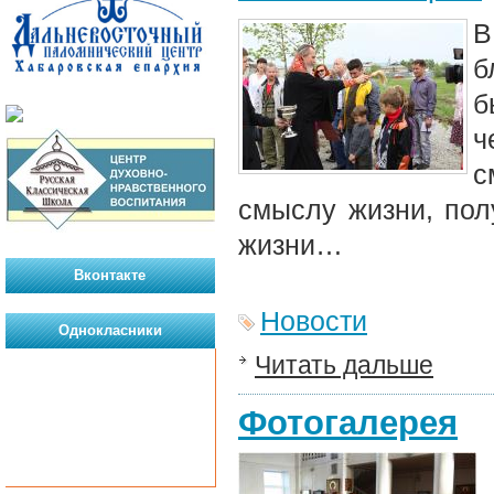
В
б
б
ч
с
смыслу жизни, пол
жизни…
Вконтакте
Новости
Однокласники
Читать дальше
Фотогалерея