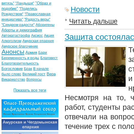
"Образ и
витязь"
"Ландыши"
Новости
подобие"
"Поделись
Рождеством"
"Православная
инициатива"
"Радость веры"
Читать дальше
"Синдром радости"
Аборигены
Аборты и демография
Защита состоялас
Автокатастрофа
Аксиос
Акция
Алкоголизм
Амурская епархия
Амурское благочиние
Т
Анонсы
Армия
Бари
з
Беременность и роды
Благовест
Благотворительность
с
Богословие
Брак
В начале
Вера
было слово
Великий пост
и
Викариатство
Вопросы
н
Показать все теги
Несмотря на то, 
работ, студенты ра
отвечали на вопро
течение трех с пол