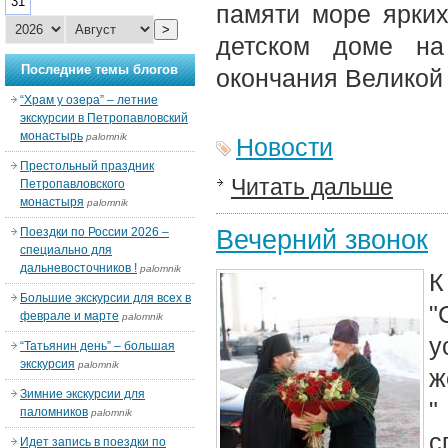
31
памяти море ярких
>
детском доме на
Последние темы блогов
окончания Великой
“Храм у озера” – летние
экскурсии в Петропавловский
монастырь
palomnik
Новости
Престольный праздник
Читать дальше
Петропавловского
монастыря
palomnik
Вечерний звонок
Поездки по России 2026 –
специально для
дальневосточников !
palomnik
К
Большие экскурсии для всех в
"
феврале и марте
palomnik
у
“Татьянин день” – большая
экскурсия
palomnik
ж
Зимние экскурсии для
"
паломников
palomnik
с
Идет запись в поездки по