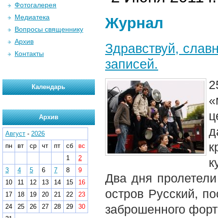
Фотогалерея
Медиатека
Журнал
Вопросы священнику
Архив
Здравствуй, слав
Контакты
записей.
2
Календарь
«
Архив
д
Август
-
2026
к
пн
вт
ср
чт
пт
сб
вс
1
2
к
3
4
5
6
7
8
9
Два дня пролетели 
10
11
12
13
14
15
16
остров Русский, п
17
18
19
20
21
22
23
заброшенного форта
24
25
26
27
28
29
30