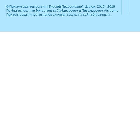
© Приамурская митрополия Русской Православной Церкви, 2012 - 2026
По благословению Митрополита Хабаровского и Приамурского Артемия.
При копировании материалов активная ссылка на сайт обязательна.