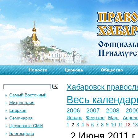
Новости
Церковь
Общество
Хабаровск правосл
Самый Восточный
Весь календар
Митрополия
2006
2007
2008
200
Епархия
Январь
Февраль
Март
Апрел
Семинария
1
2
3
4
5
6
7
8
9
10
11
12
13
Церковные СМИ
2 Июня 2011 г.
Блогосфера