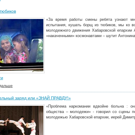
 тюбиков
«За время работы смены ребята узнают мно
испытания, кушать борщ из тюбиков, мы ко в
молодежного движения Хабаровской епархии А
«накаченными» космонавтами – шутит Антонина
ти
 дальше
ельный заряд или «ЗНАЙ ПРАВДУ!»
«Проблема наркомании вдвойне больна : он
общества – молодежи» - говорил со сцены п
молодежью Хабаровской епархии, иерей Димит