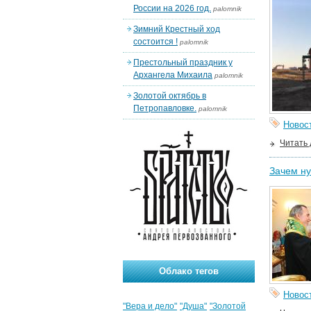
России на 2026 год.
palomnik
Зимний Крестный ход
состоится !
palomnik
Престольный праздник у
Архангела Михаила
palomnik
Золотой октябрь в
Петропавловке.
palomnik
Новос
Читать
Зачем н
Облако тегов
Новос
"Вера и дело"
"Душа"
"Золотой