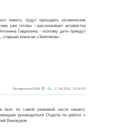
го нового, будут проходить космические
сему уже готовы – рассказывает активистка
нтонина Гаврилина - поэтому дети приедут
, старшая вожатая «Земляков».
Просмотров 6588
(0)
17.06.2011, 22:56:55
а бьет по самой уязвимой части нашего,
омощник руководителя Отдела по работе с
рий Винокуров.