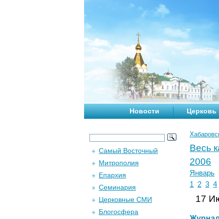
Новости
Церковь
Хабаровс
Весь 
Самый Восточный
2006
Митрополия
Январь
Епархия
1
2
3
4
Семинария
17 Ию
Церковные СМИ
Блогосфера
Журна