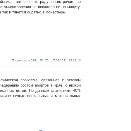
йзажа - вот все, что радушно встречает по
и умиротворения не покидала ни на минуту.
е так и тянется обратно в монастырь.
Просмотров 6881
(0)
17.06.2011, 13:32:10
фическая проблема, связанная с оттоком
едерацию ростом абортов в крае, с низкой
еланных детей. По данным статистики, 40%
ичине низких социальных и материальных