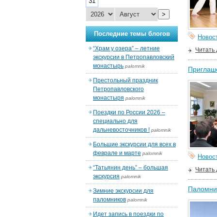
31
>
Последние темы блогов
Новос
“Храм у озера” – летние
Читать
экскурсии в Петропавловский
монастырь
palomnik
Приглаш
Престольный праздник
Петропавловского
монастыря
palomnik
Поездки по России 2026 –
специально для
дальневосточников !
palomnik
Большие экскурсии для всех в
феврале и марте
palomnik
Новос
“Татьянин день” – большая
Читать
экскурсия
palomnik
Паломни
Зимние экскурсии для
паломников
palomnik
Идет запись в поездки по