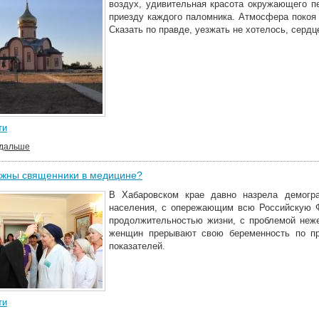
воздух, удивительная красота окружающего пе
приезду каждого паломника. Атмосфера покоя 
Сказать по правде, уезжать не хотелось, сердц
ти
 дальше
ужны священники в медицине?
В Хабаровском крае давно назрела демогра
населения, с опережающим всю Российскую Ф
продолжительностью жизни, с проблемой неж
женщин прерывают свою беременность по пр
показателей.
ти