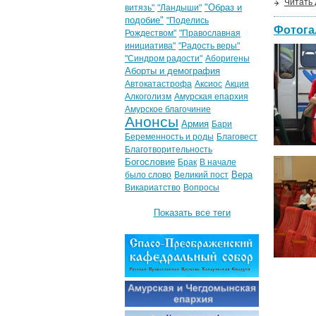
Читать
"Образ и
витязь"
"Ландыши"
подобие"
"Поделись
Фотога
Рождеством"
"Православная
инициатива"
"Радость веры"
"Синдром радости"
Аборигены
Аборты и демография
Автокатастрофа
Аксиос
Акция
Алкоголизм
Амурская епархия
Амурское благочиние
Анонсы
Армия
Бари
Беременность и роды
Благовест
Благотворительность
Богословие
Брак
В начале
Вера
было слово
Великий пост
Викариатство
Вопросы
Показать все теги