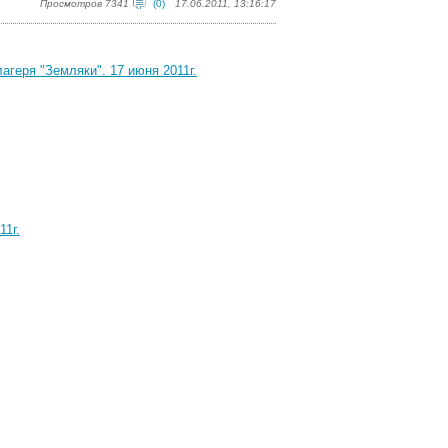
Просмотров 7341
(0)
17.06.2011, 13:16:17
геря "Земляки". 17 июня 2011г.
11г.