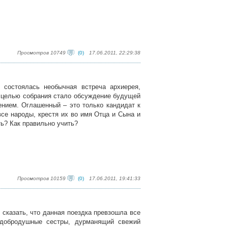
Просмотров 10749
(0)
17.06.2011, 22:29:38
 состоялась необычная встреча архиерея,
 целью собрания стало обсуждение будущей
нием. Оглашенный – это только кандидат к
все народы, крестя их во имя Отца и Сына и
ть? Как правильно учить?
Просмотров 10159
(0)
17.06.2011, 19:41:33
 сказать, что данная поездка превзошла все
 добродушные сестры, дурманящий свежий