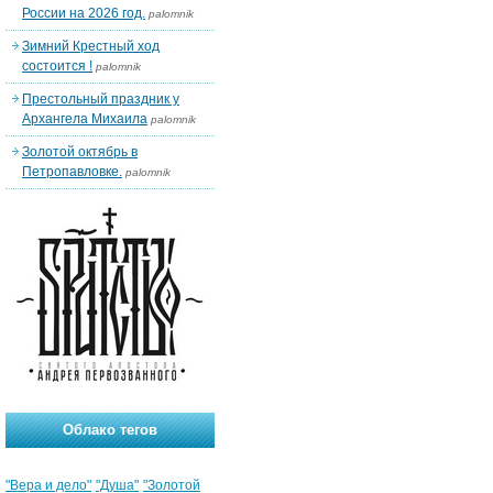
России на 2026 год.
palomnik
Зимний Крестный ход
состоится !
palomnik
Престольный праздник у
Архангела Михаила
palomnik
Золотой октябрь в
Петропавловке.
palomnik
Облако тегов
"Вера и дело"
"Душа"
"Золотой