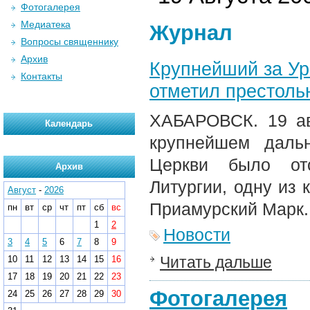
Фотогалерея
Медиатека
Журнал
Вопросы священнику
Архив
Крупнейший за Ур
Контакты
отметил престоль
ХАБАРОВСК. 19 ав
Календарь
крупнейшем даль
Церкви было от
Архив
Литургии, одну из
Август
-
2026
Приамурский Марк.
пн
вт
ср
чт
пт
сб
вс
1
2
Новости
3
4
5
6
7
8
9
Читать дальше
10
11
12
13
14
15
16
17
18
19
20
21
22
23
Фотогалерея
24
25
26
27
28
29
30