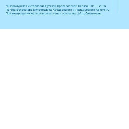
© Приамурская митрополия Русской Православной Церкви, 2012 - 2026
По благословению Митрополита Хабаровского и Приамурского Артемия.
При копировании материалов активная ссылка на сайт обязательна.