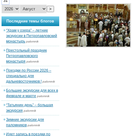
31
>
Последние темы блогов
“Храм у озера” – летние
экскурсии в Петропавловский
монастырь
palomnik
Престольный праздник
Петропавловского
монастыря
palomnik
Поездки по России 2026 –
специально для
дальневосточников !
palomnik
Большие экскурсии для всех в
феврале и марте
palomnik
“Татьянин день” – большая
экскурсия
palomnik
Зимние экскурсии для
паломников
palomnik
Идет запись в поездки по