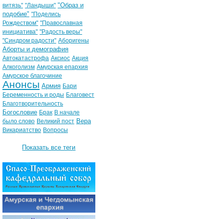
"Образ и
витязь"
"Ландыши"
подобие"
"Поделись
Рождеством"
"Православная
инициатива"
"Радость веры"
"Синдром радости"
Аборигены
Аборты и демография
Автокатастрофа
Аксиос
Акция
Алкоголизм
Амурская епархия
Амурское благочиние
Анонсы
Армия
Бари
Беременность и роды
Благовест
Благотворительность
Богословие
Брак
В начале
Вера
было слово
Великий пост
Викариатство
Вопросы
Показать все теги