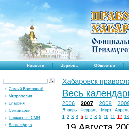
Новости
Церковь
Общество
Хабаровск правосл
Самый Восточный
Весь календар
Митрополия
2006
2007
2008
200
Епархия
Январь
Февраль
Март
Апрел
Семинария
1
2
3
4
5
6
7
8
9
10
11
12
13
Церковные СМИ
19 Августа 200
Блогосфера