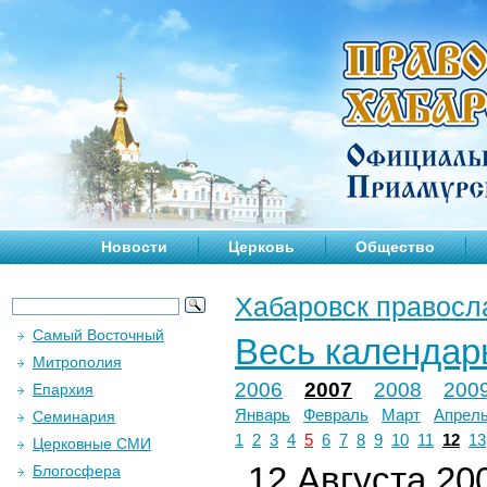
Новости
Церковь
Общество
Хабаровск правосл
Самый Восточный
Весь календар
Митрополия
2006
2007
2008
200
Епархия
Январь
Февраль
Март
Апрел
Семинария
1
2
3
4
5
6
7
8
9
10
11
12
13
Церковные СМИ
12 Августа 200
Блогосфера