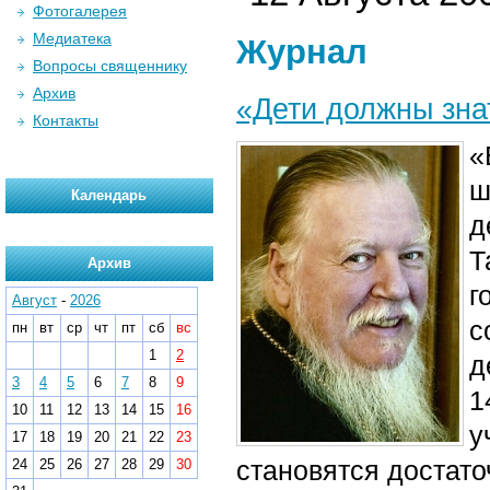
Фотогалерея
Медиатека
Журнал
Вопросы священнику
Архив
«Дети должны зна
Контакты
«
ш
Календарь
д
Т
Архив
г
Август
-
2026
с
пн
вт
ср
чт
пт
сб
вс
1
2
д
3
4
5
6
7
8
9
1
10
11
12
13
14
15
16
у
17
18
19
20
21
22
23
становятся достато
24
25
26
27
28
29
30