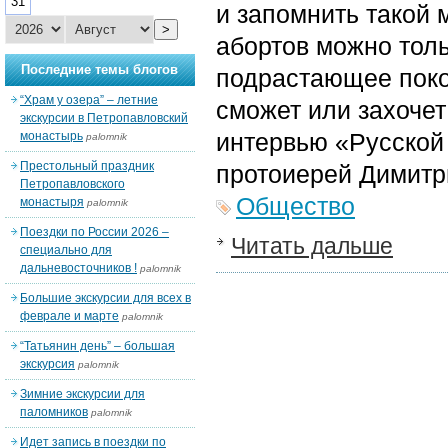
31
и запомнить такой 
>
абортов можно толь
Последние темы блогов
подрастающее покол
“Храм у озера” – летние
сможет или захочет
экскурсии в Петропавловский
интервью «Русской
монастырь
palomnik
Престольный праздник
протоиерей Димитр
Петропавловского
Общество
монастыря
palomnik
Поездки по России 2026 –
Читать дальше
специально для
дальневосточников !
palomnik
Большие экскурсии для всех в
феврале и марте
palomnik
“Татьянин день” – большая
экскурсия
palomnik
Зимние экскурсии для
паломников
palomnik
Идет запись в поездки по