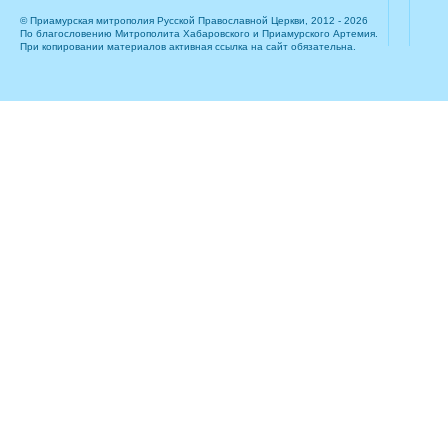
© Приамурская митрополия Русской Православной Церкви, 2012 - 2026
По благословению Митрополита Хабаровского и Приамурского Артемия.
При копировании материалов активная ссылка на сайт обязательна.