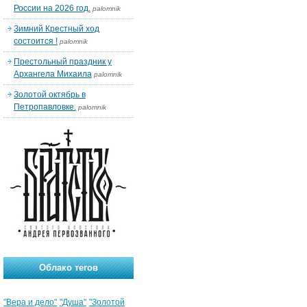
России на 2026 год.
palomnik
Зимний Крестный ход
состоится !
palomnik
Престольный праздник у
Архангела Михаила
palomnik
Золотой октябрь в
Петропавловке.
palomnik
Облако тегов
"Вера и дело"
"Душа"
"Золотой