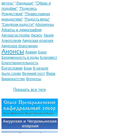
"Образ и
витязь"
"Ландыши"
подобие"
"Поделись
Рождеством"
"Православная
инициатива"
"Радость веры"
"Синдром радости"
Аборигены
Аборты и демография
Автокатастрофа
Аксиос
Акция
Алкоголизм
Амурская епархия
Амурское благочиние
Анонсы
Армия
Бари
Беременность и роды
Благовест
Благотворительность
Богословие
Брак
В начале
Вера
было слово
Великий пост
Викариатство
Вопросы
Показать все теги