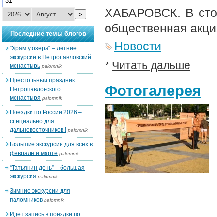
31
ХАБАРОВСК. В стол
>
общественная акци
Последние темы блогов
Новости
“Храм у озера” – летние
экскурсии в Петропавловский
Читать дальше
монастырь
palomnik
Престольный праздник
Фотогалерея
Петропавловского
монастыря
palomnik
Поездки по России 2026 –
специально для
дальневосточников !
palomnik
Большие экскурсии для всех в
феврале и марте
palomnik
“Татьянин день” – большая
экскурсия
palomnik
Зимние экскурсии для
паломников
palomnik
Идет запись в поездки по