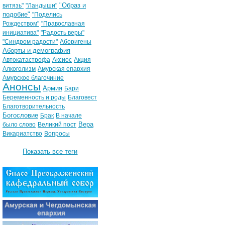
"Образ и
витязь"
"Ландыши"
подобие"
"Поделись
Рождеством"
"Православная
инициатива"
"Радость веры"
"Синдром радости"
Аборигены
Аборты и демография
Автокатастрофа
Аксиос
Акция
Алкоголизм
Амурская епархия
Амурское благочиние
Анонсы
Армия
Бари
Беременность и роды
Благовест
Благотворительность
Богословие
Брак
В начале
Вера
было слово
Великий пост
Викариатство
Вопросы
Показать все теги