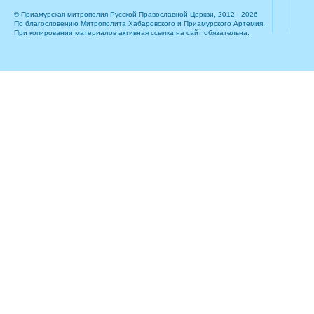
© Приамурская митрополия Русской Православной Церкви, 2012 - 2026
По благословению Митрополита Хабаровского и Приамурского Артемия.
При копировании материалов активная ссылка на сайт обязательна.