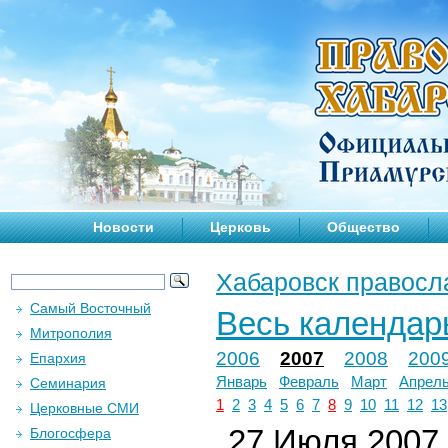
Новости
Церковь
Общество
Хабаровск правосл
Самый Восточный
Весь календар
Митрополия
2006
2007
2008
200
Епархия
Январь
Февраль
Март
Апрел
Семинария
1
2
3
4
5
6
7
8
9
10
11
12
13
Церковные СМИ
27 Июля 2007 
Блогосфера