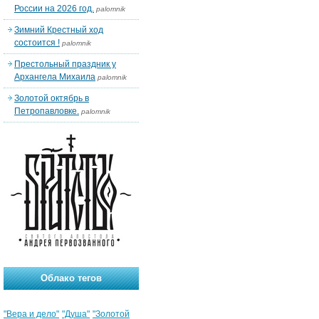
России на 2026 год.
palomnik
Зимний Крестный ход
состоится !
palomnik
Престольный праздник у
Архангела Михаила
palomnik
Золотой октябрь в
Петропавловке.
palomnik
Облако тегов
"Вера и дело"
"Душа"
"Золотой