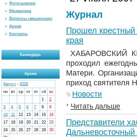
Фотогалерея
Медиатека
Журнал
Вопросы священнику
Архив
Прошел крестный 
Контакты
края
ХАБАРОВСКИЙ КРА
Календарь
проходил ежегодн
Матери. Организац
Архив
приход святителя Н
Август
-
2026
пн
вт
ср
чт
пт
сб
вс
Новости
1
2
Читать дальше
3
4
5
6
7
8
9
10
11
12
13
14
15
16
Представители ха
17
18
19
20
21
22
23
Дальневосточный 
24
25
26
27
28
29
30