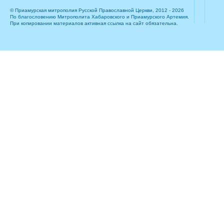
© Приамурская митрополия Русской Православной Церкви, 2012 - 2026
По благословению Митрополита Хабаровского и Приамурского Артемия.
При копировании материалов активная ссылка на сайт обязательна.