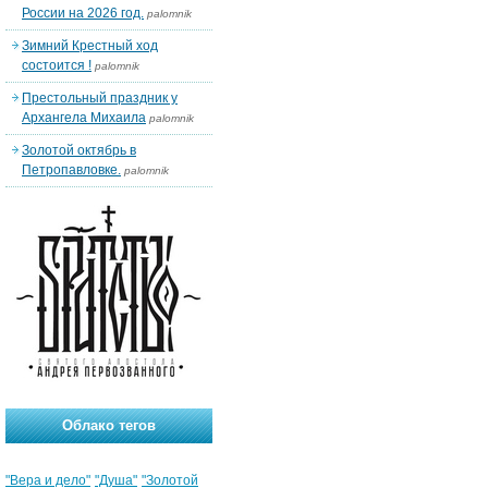
России на 2026 год.
palomnik
Зимний Крестный ход
состоится !
palomnik
Престольный праздник у
Архангела Михаила
palomnik
Золотой октябрь в
Петропавловке.
palomnik
Облако тегов
"Вера и дело"
"Душа"
"Золотой