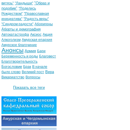
"Образ и
витязь"
"Ландыши"
подобие"
"Поделись
Рождеством"
"Православная
инициатива"
"Радость веры"
"Синдром радости"
Аборигены
Аборты и демография
Автокатастрофа
Аксиос
Акция
Алкоголизм
Амурская епархия
Амурское благочиние
Анонсы
Армия
Бари
Беременность и роды
Благовест
Благотворительность
Богословие
Брак
В начале
Вера
было слово
Великий пост
Викариатство
Вопросы
Показать все теги