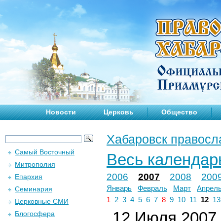
Новости
Церковь
Общество
Хабаровск правосл
Самый Восточный
Весь календар
Митрополия
2006
2007
2008
200
Епархия
Январь
Февраль
Март
Апрел
Семинария
1
2
3
4
5
6
7
8
9
10
11
12
13
Церковные СМИ
12 Июля 2007 
Блогосфера