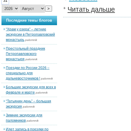
31
Читать дальше
>
Последние темы блогов
“Храм у озера” – летние
экскурсии в Петропавловский
монастырь
palomnik
Престольный праздник
Петропавловского
монастыря
palomnik
Поездки по России 2026 –
специально для
дальневосточников !
palomnik
Большие экскурсии для всех в
феврале и марте
palomnik
“Татьянин день” – большая
экскурсия
palomnik
Зимние экскурсии для
паломников
palomnik
Идет запись в поездки по