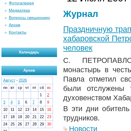
Фотогалерея
Медиатека
Журнал
Вопросы священнику
Архив
Праздничную трап
Контакты
хабаровской Петр
человек
Календарь
С. ПЕТРОПАВЛО
монастырь в чест
Архив
Павла отметил св
Август
-
2026
были отслужены 
пн
вт
ср
чт
пт
сб
вс
1
2
духовенством Хаба
3
4
5
6
7
8
9
В эти дни обитель
10
11
12
13
14
15
16
трудников.
17
18
19
20
21
22
23
24
25
26
27
28
29
30
Новости