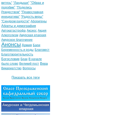
"Образ и
витязь"
"Ландыши"
подобие"
"Поделись
Рождеством"
"Православная
инициатива"
"Радость веры"
"Синдром радости"
Аборигены
Аборты и демография
Автокатастрофа
Аксиос
Акция
Алкоголизм
Амурская епархия
Амурское благочиние
Анонсы
Армия
Бари
Беременность и роды
Благовест
Благотворительность
Богословие
Брак
В начале
Вера
было слово
Великий пост
Викариатство
Вопросы
Показать все теги