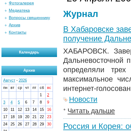
Фотогалерея
Медиатека
Журнал
Вопросы священнику
Архив
В Хабаровске зав
Контакты
получение Дальне
ХАБАРОВСК. Завер
Календарь
Дальневосточной п
определяли трех
Архив
максимальное чис
Август
-
2026
интернет-голосован
пн
вт
ср
чт
пт
сб
вс
1
2
Новости
3
4
5
6
7
8
9
Читать дальше
10
11
12
13
14
15
16
17
18
19
20
21
22
23
Россия и Корея: 
24
25
26
27
28
29
30