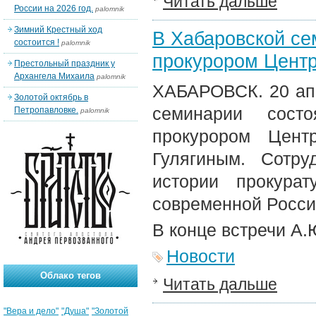
Читать дальше
России на 2026 год.
palomnik
Зимний Крестный ход
В Хабаровской се
состоится !
palomnik
прокурором Центр
Престольный праздник у
Архангела Михаила
palomnik
ХАБАРОВСК. 20 апр
Золотой октябрь в
семинарии сост
Петропавловке.
palomnik
прокурором Цент
Гулягиным. Сотру
истории прокура
современной Росси
В конце встречи А.
Новости
Облако тегов
Читать дальше
"Вера и дело"
"Душа"
"Золотой