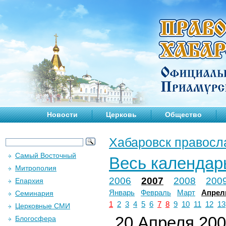
Новости
Церковь
Общество
Хабаровск правосл
Самый Восточный
Весь календар
Митрополия
2006
2007
2008
200
Епархия
Январь
Февраль
Март
Апрел
Семинария
1
2
3
4
5
6
7
8
9
10
11
12
13
Церковные СМИ
20 Апреля 2007
Блогосфера