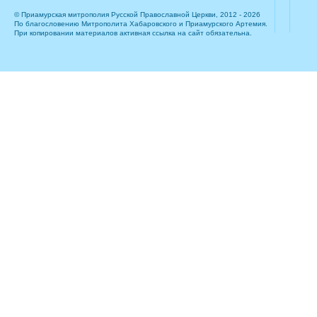
© Приамурская митрополия Русской Православной Церкви, 2012 - 2026
По благословению Митрополита Хабаровского и Приамурского Артемия.
При копировании материалов активная ссылка на сайт обязательна.