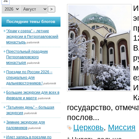
31
И
>
э
Последние темы блогов
п
“Храм у озера” – летние
1
экскурсии в Петропавловский
монастырь
palomnik
В
Престольный праздник
р
Петропавловского
монастыря
palomnik
м
Поездки по России 2026 –
е
специально для
дальневосточников !
palomnik
И
Большие экскурсии для всех в
К
феврале и марте
palomnik
государство, отмеча
“Татьянин день” – большая
экскурсия
palomnik
послов...
Зимние экскурсии для
Церковь
,
Миссия
паломников
palomnik
Идет запись в поездки по