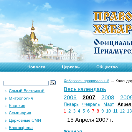
Новости
Церковь
Общество
Хабаровск православный
→
Календа
Весь календарь
Самый Восточный
2006
2007
2008
200
Митрополия
Январь
Февраль
Март
Апрел
Епархия
1
2
3
4
5
6
7
8
9
10
11
12
13
Семинария
15 Апреля 2007 г.
Церковные СМИ
Блогосфера
Журнал