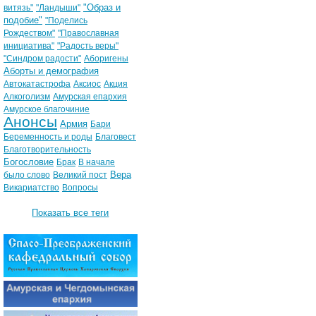
"Образ и
витязь"
"Ландыши"
подобие"
"Поделись
Рождеством"
"Православная
инициатива"
"Радость веры"
"Синдром радости"
Аборигены
Аборты и демография
Автокатастрофа
Аксиос
Акция
Алкоголизм
Амурская епархия
Амурское благочиние
Анонсы
Армия
Бари
Беременность и роды
Благовест
Благотворительность
Богословие
Брак
В начале
Вера
было слово
Великий пост
Викариатство
Вопросы
Показать все теги