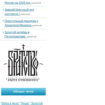
России на 2026 год.
palomnik
Зимний Крестный ход
состоится !
palomnik
Престольный праздник у
Архангела Михаила
palomnik
Золотой октябрь в
Петропавловке.
palomnik
Облако тегов
"Вера и дело"
"Душа"
"Золотой