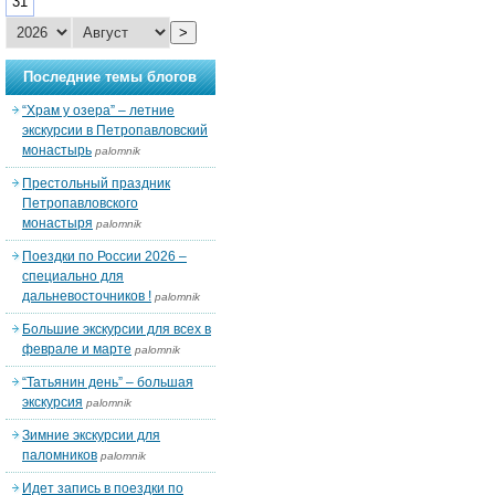
31
>
Последние темы блогов
“Храм у озера” – летние
экскурсии в Петропавловский
монастырь
palomnik
Престольный праздник
Петропавловского
монастыря
palomnik
Поездки по России 2026 –
специально для
дальневосточников !
palomnik
Большие экскурсии для всех в
феврале и марте
palomnik
“Татьянин день” – большая
экскурсия
palomnik
Зимние экскурсии для
паломников
palomnik
Идет запись в поездки по