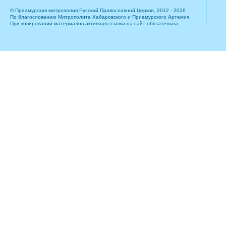
© Приамурская митрополия Русской Православной Церкви, 2012 - 2026
По благословению Митрополита Хабаровского и Приамурского Артемия.
При копировании материалов активная ссылка на сайт обязательна.