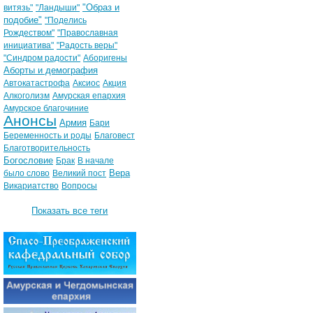
"Образ и
витязь"
"Ландыши"
подобие"
"Поделись
Рождеством"
"Православная
инициатива"
"Радость веры"
"Синдром радости"
Аборигены
Аборты и демография
Автокатастрофа
Аксиос
Акция
Алкоголизм
Амурская епархия
Амурское благочиние
Анонсы
Армия
Бари
Беременность и роды
Благовест
Благотворительность
Богословие
Брак
В начале
Вера
было слово
Великий пост
Викариатство
Вопросы
Показать все теги