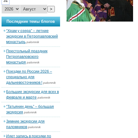
31
>
Последние темы блогов
“Храм у озера” – летние
экскурсии в Петропавловский
монастырь
palomnik
Престольный праздник
Петропавловского
монастыря
palomnik
Поездки по России 2026 –
специально для
дальневосточников !
palomnik
Большие экскурсии для всех в
феврале и марте
palomnik
“Татьянин день” – большая
экскурсия
palomnik
Зимние экскурсии для
паломников
palomnik
Идет запись в поездки по