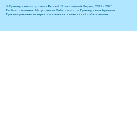
© Приамурская митрополия Русской Православной Церкви, 2012 - 2026
По благословению Митрополита Хабаровского и Приамурского Артемия.
При копировании материалов активная ссылка на сайт обязательна.