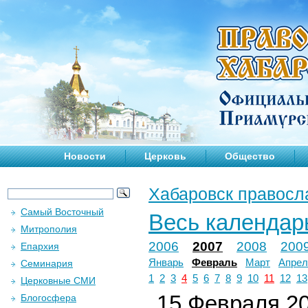
Новости
Церковь
Общество
Хабаровск правосл
Самый Восточный
Весь календар
Митрополия
2006
2007
2008
200
Епархия
Январь
Февраль
Март
Апрел
Семинария
1
2
3
4
5
6
7
8
9
10
11
12
13
Церковные СМИ
15 Февраля 20
Блогосфера