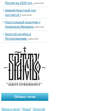
России на 2026 год.
palomnik
Зимний Крестный ход
состоится !
palomnik
Престольный праздник у
Архангела Михаила
palomnik
Золотой октябрь в
Петропавловке.
palomnik
Облако тегов
"Вера и дело"
"Душа"
"Золотой