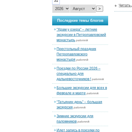
31
Читать
>
Последние темы блогов
“Храм у озера” – летние
экскурсии в Петропавловский
монастырь
palomnik
Престольный праздник
Петропавловского
монастыря
palomnik
Поездки по России 2026 –
специально для
дальневосточников !
palomnik
Большие экскурсии для всех в
феврале и марте
palomnik
“Татьянин день” – большая
экскурсия
palomnik
Зимние экскурсии для
паломников
palomnik
Идет запись в поездки по