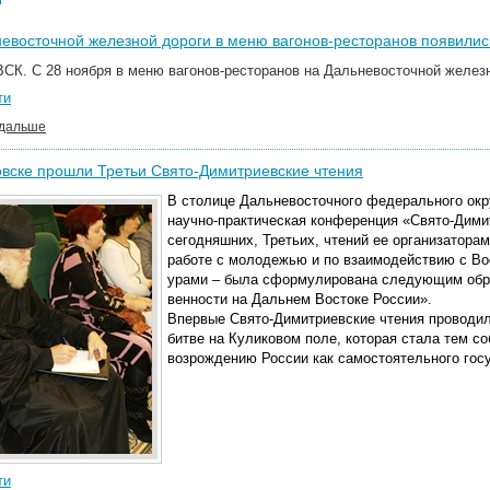
евосточной железной дороги в меню вагонов-ресторанов появили
К. С 28 ноября в меню вагонов-ресторанов на Дальневосточной желез
ти
 дальше
вске прошли Третьи Свято-Димитриевские чтения
В столице Дальневосточного федерального окр
научно-прак­тическая конференция «Свято-Димит
сегодняшних, Третьих, чте­ний ее организатор
работе с молодежью и по взаи­мо­действию с Во
урами – была сформулирована следующим об­ра­
вен­ности на Дальнем Востоке России».
Впервые Свято-Димитриевские чтения проводил
битве на Куликовом поле, которая стала тем со
возрождению России как са­мо­сто­ятельного гос
ти