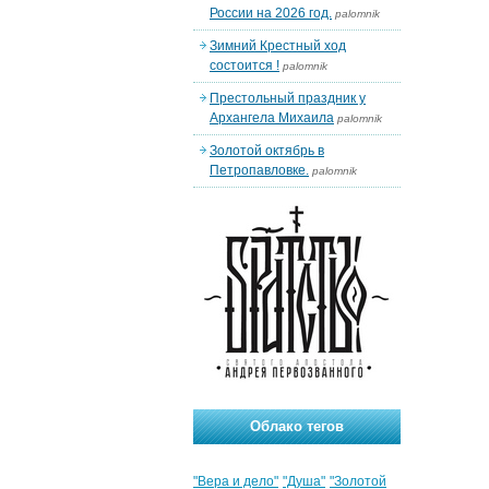
России на 2026 год.
palomnik
Зимний Крестный ход
состоится !
palomnik
Престольный праздник у
Архангела Михаила
palomnik
Золотой октябрь в
Петропавловке.
palomnik
Облако тегов
"Вера и дело"
"Душа"
"Золотой