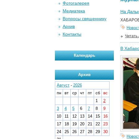
Фотогалерея
Медиатека
На Дальн
Вопросы священнику
ХАБАРОВС
Архив
Новос
Контакты
Читать
В Хабаро
Календарь
Архив
Август
-
2026
пн
вт
ср
чт
пт
сб
вс
1
2
3
4
5
6
7
8
9
10
11
12
13
14
15
16
17
18
19
20
21
22
23
24
25
26
27
28
29
30
Новос