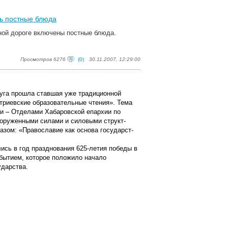
сь постные блюда
ной дороге включены постные блюда.
Просмотров 6276
(0)
30.11.2007, 12:29:00
уга прошла ставшая уже традиционной
риевские об­ра­зо­вательные чтения». Тема
ами – Отделами Хабаровской епархии по
оруженными силами и си­ло­вы­ми структ­
зом: «Православие как основа госу­дарст­
ись в год празднования 625-летия победы в
бытием, ко­то­рое положило начало
ударства.