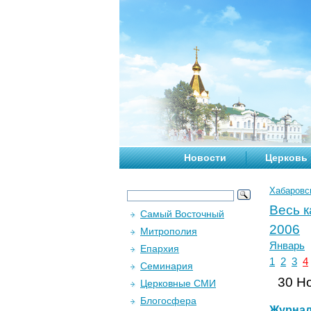
Новости
Церковь
Хабаровс
Весь 
Самый Восточный
2006
Митрополия
Январь
Епархия
1
2
3
4
Семинария
30 Но
Церковные СМИ
Блогосфера
Журна