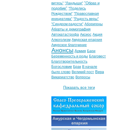
"Образ и
витязь"
"Ландыши"
подобие"
"Поделись
Рождеством"
"Православная
инициатива"
"Радость веры"
"Синдром радости"
Аборигены
Аборты и демография
Автокатастрофа
Аксиос
Акция
Алкоголизм
Амурская епархия
Амурское благочиние
Анонсы
Армия
Бари
Беременность и роды
Благовест
Благотворительность
Богословие
Брак
В начале
Вера
было слово
Великий пост
Викариатство
Вопросы
Показать все теги