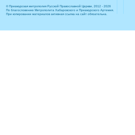
© Приамурская митрополия Русской Православной Церкви, 2012 - 2026
По благословению Митрополита Хабаровского и Приамурского Артемия.
При копировании материалов активная ссылка на сайт обязательна.