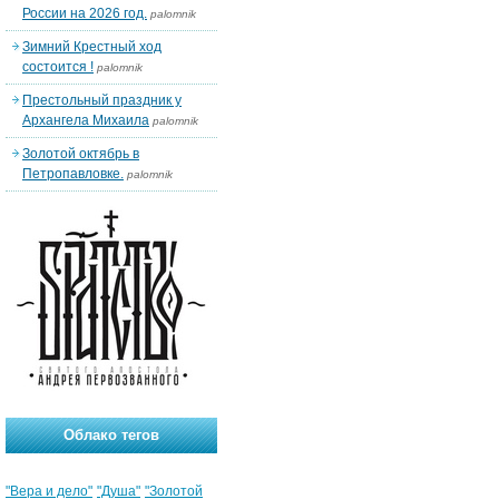
России на 2026 год.
palomnik
Зимний Крестный ход
состоится !
palomnik
Престольный праздник у
Архангела Михаила
palomnik
Золотой октябрь в
Петропавловке.
palomnik
Облако тегов
"Вера и дело"
"Душа"
"Золотой