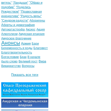
"Образ и
витязь"
"Ландыши"
подобие"
"Поделись
Рождеством"
"Православная
инициатива"
"Радость веры"
"Синдром радости"
Аборигены
Аборты и демография
Автокатастрофа
Аксиос
Акция
Алкоголизм
Амурская епархия
Амурское благочиние
Анонсы
Армия
Бари
Беременность и роды
Благовест
Благотворительность
Богословие
Брак
В начале
Вера
было слово
Великий пост
Викариатство
Вопросы
Показать все теги