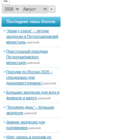
31
>
Последние темы блогов
“Храм у озера” – летние
экскурсии в Петропавловский
монастырь
palomnik
Престольный праздник
Петропавловского
монастыря
palomnik
Поездки по России 2026 –
специально для
дальневосточников !
palomnik
Большие экскурсии для всех в
феврале и марте
palomnik
“Татьянин день” – большая
экскурсия
palomnik
Зимние экскурсии для
паломников
palomnik
Идет запись в поездки по