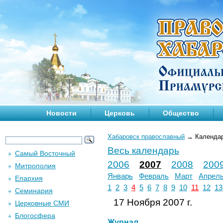
Новости
Церковь
Общество
Хабаровск православный
→
Календа
Весь календарь
Самый Восточный
2006
2007
2008
200
Митрополия
Январь
Февраль
Март
Апрел
Епархия
1
2
3
4
5
6
7
8
9
10
11
12
13
Семинария
17 Ноября 2007 г.
Церковные СМИ
Блогосфера
Журнал