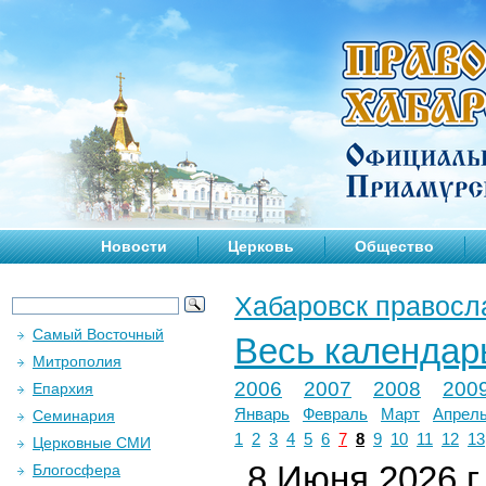
Новости
Церковь
Общество
Хабаровск правосл
Самый Восточный
Весь календар
Митрополия
2006
2007
2008
200
Епархия
Январь
Февраль
Март
Апрел
Семинария
1
2
3
4
5
6
7
8
9
10
11
12
13
Церковные СМИ
8 Июня 2026 г.
Блогосфера