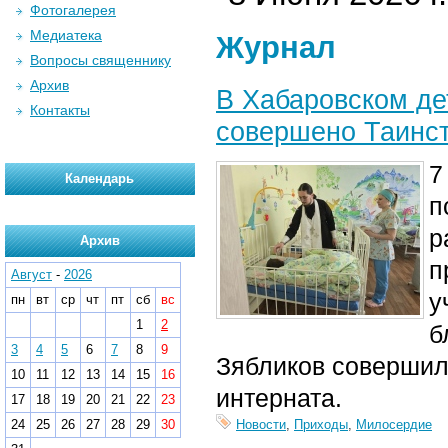
Фотогалерея
Медиатека
Журнал
Вопросы священнику
Архив
В Хабаровском де
Контакты
совершено Таинс
7
Календарь
п
р
Архив
п
Август
-
2026
у
пн
вт
ср
чт
пт
сб
вс
1
2
б
3
4
5
6
7
8
9
Зябликов совершил
10
11
12
13
14
15
16
интерната.
17
18
19
20
21
22
23
24
25
26
27
28
29
30
Новости
,
Приходы
,
Милосердие