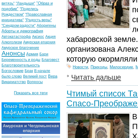
"Образ и
витязь"
"Ландыши"
п
подобие"
"Поделись
Рождеством"
"Православная
с
инициатива"
"Радость веры"
"Синдром радости"
Аборигены
л
Аборты и демография
Автокатастрофа
Аксиос
Акция
хабаровской земле
Алкоголизм
Амурская епархия
организована Алек
Амурское благочиние
Анонсы
Армия
Бари
которую окормляли
Беременность и роды
Благовест
Благотворительность
Новости
,
Приходы
,
Милосердие
,
М
Богословие
Брак
В начале
Читать дальше
Вера
было слово
Великий пост
Викариатство
Вопросы
Чтимый список Та
Показать все теги
Спасо-Преображе
В
П
Х