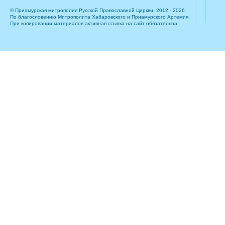
© Приамурская митрополия Русской Православной Церкви, 2012 - 2026
По благословению Митрополита Хабаровского и Приамурского Артемия.
При копировании материалов активная ссылка на сайт обязательна.