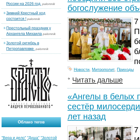
России на 2026 год.
palomnik
богослужение об
Зимний Крестный ход
состоится !
7
palomnik
Престольный праздник у
П
Архангела Михаила
palomnik
б
Золотой октябрь в
Петропавловке.
б
palomnik
п
Новости
,
Митрополит
,
Приходы
Читать дальше
«Ангелы в белых 
сестёр милосерди
лет назад
Облако тегов
7
И
"Вера и дело"
"Душа"
"Золотой