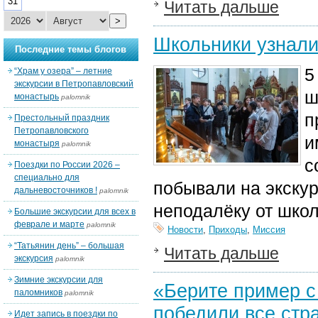
31
Читать дальше
>
Школьники узнали
Последние темы блогов
5
“Храм у озера” – летние
экскурсии в Петропавловский
ш
монастырь
palomnik
п
Престольный праздник
Петропавловского
и
монастыря
palomnik
с
Поездки по России 2026 –
специально для
побывали на экску
дальневосточников !
palomnik
неподалёку от шко
Большие экскурсии для всех в
феврале и марте
palomnik
Новости
,
Приходы
,
Миссия
“Татьянин день” – большая
Читать дальше
экскурсия
palomnik
Зимние экскурсии для
«Берите пример с
паломников
palomnik
победили все стр
Идет запись в поездки по