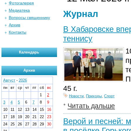
Фотогалерея
Медиатека
Журнал
Вопросы священнику
Архив
В Хабаровске впе
Контакты
теннису
1
Календарь
п
т
Архив
П
Август
-
2026
45 г.
пн
вт
ср
чт
пт
сб
вс
1
2
Новости
,
Приходы
,
Спорт
3
4
5
6
7
8
9
Читать дальше
10
11
12
13
14
15
16
17
18
19
20
21
22
23
Верой и песней: 
24
25
26
27
28
29
30
в посёлке Горьког