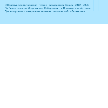
© Приамурская митрополия Русской Православной Церкви, 2012 - 2026
По благословению Митрополита Хабаровского и Приамурского Артемия.
При копировании материалов активная ссылка на сайт обязательна.