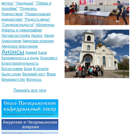
"Образ и
витязь"
"Ландыши"
подобие"
"Поделись
Рождеством"
"Православная
инициатива"
"Радость веры"
"Синдром радости"
Аборигены
Аборты и демография
Автокатастрофа
Аксиос
Акция
Алкоголизм
Амурская епархия
Амурское благочиние
Анонсы
Армия
Бари
Беременность и роды
Благовест
Благотворительность
Богословие
Брак
В начале
Вера
было слово
Великий пост
Викариатство
Вопросы
Показать все теги