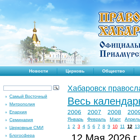
Новости
Церковь
Общество
Хабаровск правосл
Самый Восточный
Весь календар
Митрополия
2006
2007
2008
200
Епархия
Январь
Февраль
Март
Апрел
Семинария
1
2
3
4
5
6
7
8
9
10
11
12
13
Церковные СМИ
12 Мая 2026 г.
Блогосфера