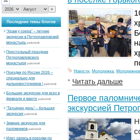
31
>
1
х
Последние темы блогов
Б
“Храм у озера” – летние
экскурсии в Петропавловский
н
монастырь
palomnik
х
Престольный праздник
Петропавловского
п
монастыря
palomnik
Новости
,
Молодежка
,
Молодежное
Поездки по России 2026 –
специально для
Читать дальше
дальневосточников !
palomnik
Большие экскурсии для всех в
Первое паломниче
феврале и марте
palomnik
экскурсией Петро
“Татьянин день” – большая
экскурсия
palomnik
Н
Зимние экскурсии для
паломников
с
palomnik
Идет запись в поездки по