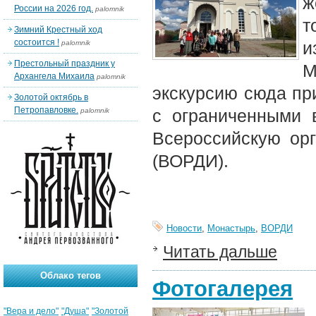
ж
России на 2026 год.
palomnik
т
Зимний Крестный ход
состоится !
и
palomnik
Престольный праздник у
М
Архангела Михаила
palomnik
экскурсию сюда при
Золотой октябрь в
Петропавловке.
с ограниченными 
palomnik
Всероссийскую ор
(ВОРДИ).
Новости
,
Монастырь
,
ВОРДИ
Читать дальше
Облако тегов
Фотогалерея
"Вера и дело"
"Душа"
"Золотой