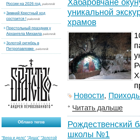
Хабаровчане окун
России на 2026 год.
palomnik
уникальной экску
Зимний Крестный ход
состоится !
palomnik
храмов
Престольный праздник у
1
Архангела Михаила
palomnik
Золотой октябрь в
п
Петропавловке.
palomnik
у
Р
Х
п
Новости
,
Приход
Читать дальше
Рождественский б
Облако тегов
школы №1
"Вера и дело"
"Душа"
"Золотой