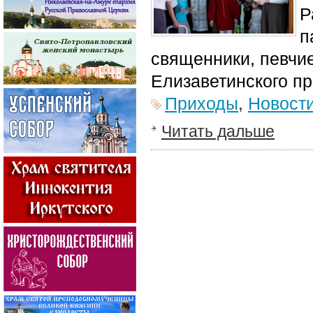
Р
п
священники, певчи
Елизаветинского пр
Приходы
,
Новост
Читать дальше