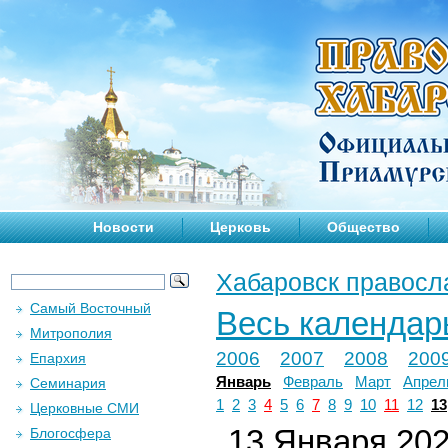
Новости
Церковь
Общество
Хабаровск правосл
Самый Восточный
Весь календар
Митрополия
2006
2007
2008
200
Епархия
Январь
Февраль
Март
Апрел
Семинария
1
2
3
4
5
6
7
8
9
10
11
12
13
Церковные СМИ
13 Января 2026
Блогосфера