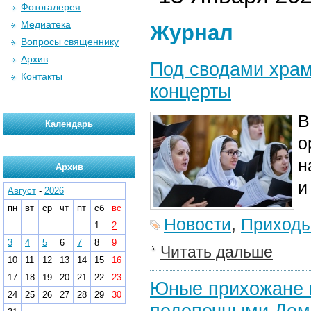
Фотогалерея
Медиатека
Журнал
Вопросы священнику
Архив
Под сводами хра
Контакты
концерты
В
Календарь
о
н
Архив
и
Август
-
2026
пн
вт
ср
чт
пт
сб
вс
Новости
,
Приход
1
2
3
4
5
6
7
8
9
Читать дальше
10
11
12
13
14
15
16
17
18
19
20
21
22
23
Юные прихожане 
24
25
26
27
28
29
30
подопечными Дом