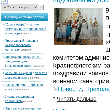
31
>
В
В
Последние темы блогов
п
“Храм у озера” – летние
экскурсии в Петропавловский
п
монастырь
palomnik
«
Престольный праздник
Петропавловского
ш
монастыря
palomnik
комитетом админис
Поездки по России 2026 –
специально для
Краснофлотским ра
дальневосточников !
palomnik
поздравили воинов
Большие экскурсии для всех в
феврале и марте
palomnik
военном санатории
“Татьянин день” – большая
Новости
,
Приход
экскурсия
palomnik
Зимние экскурсии для
Читать дальше
паломников
palomnik
Идет запись в поездки по