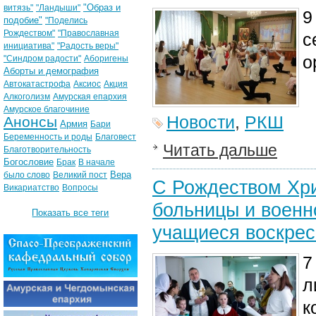
"Образ и
витязь"
"Ландыши"
9
подобие"
"Поделись
Рождеством"
"Православная
с
инициатива"
"Радость веры"
о
"Синдром радости"
Аборигены
Аборты и демография
Автокатастрофа
Аксиос
Акция
Алкоголизм
Амурская епархия
Амурское благочиние
Новости
,
РКШ
Анонсы
Армия
Бари
Беременность и роды
Благовест
Читать дальше
Благотворительность
Богословие
Брак
В начале
Вера
было слово
Великий пост
С Рождеством Хр
Викариатство
Вопросы
больницы и военн
Показать все теги
учащиеся воскрес
7
л
к