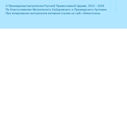
© Приамурская митрополия Русской Православной Церкви, 2012 - 2026
По благословению Митрополита Хабаровского и Приамурского Артемия.
При копировании материалов активная ссылка на сайт обязательна.