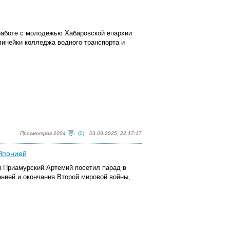
 работе с молодежью Хабаровской епархии
линейки колледжа водного транспорта и
Просмотров 2004
(0)
03.09.2025, 22:17:17
 Японией
и Приамурский Артемий посетил парад в
нией и окончания Второй мировой войны,