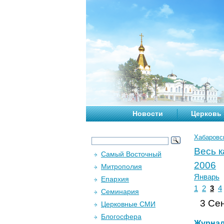
Новости
Церковь
Хабаровс
Весь 
Самый Восточный
2006
Митрополия
Январь
Епархия
1
2
3
4
Семинария
3 Сен
Церковные СМИ
Блогосфера
Журна