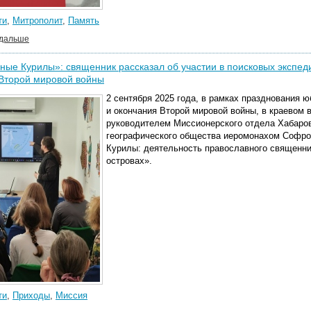
ти
,
Митрополит
,
Память
 дальше
ные Курилы»: священник рассказал об участии в поисковых экспе
Второй мировой войны
2 сентября 2025 года, в рамках празднования 
и окончания Второй мировой войны, в краевом в
руководителем Миссионерского отдела Хабаров
географического общества иеромонахом Софро
Курилы: деятельность православного священни
островах».
ти
,
Приходы
,
Миссия