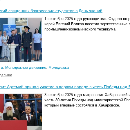
кий священник благословил студентов в День знаний
1 сентября 2025 года руководитель Отдела по
иерей Евгений Волков посетил торжественные 
промышлено-экономического техникума.
ти
,
Молодежное движение
,
Молодежка
 дальше
ит Артемий принял участие в первом параде в честь Победы над
3 сентября 2025 года митрополит Хабаровский 
честь 80-летия Победы над милитаристской Япо
который впервые состоялся в Хабаровске.