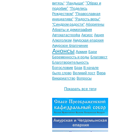
"Образ и
витязь"
"Ландыши"
подобие"
"Поделись
Рождеством"
"Православная
инициатива"
"Радость веры"
"Синдром радости"
Аборигены
Аборты и демография
Автокатастрофа
Аксиос
Акция
Алкоголизм
Амурская епархия
Амурское благочиние
Анонсы
Армия
Бари
Беременность и роды
Благовест
Благотворительность
Богословие
Брак
В начале
Вера
было слово
Великий пост
Викариатство
Вопросы
Показать все теги