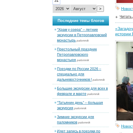
31
>
Новос
Читать
Последние темы блогов
«Загадоч
“Храм у озера” – летние
истории 
экскурсии в Петропавловский
монастырь
palomnik
Престольный праздник
Петропавловского
монастыря
palomnik
Поездки по России 2026 –
специально для
дальневосточников !
palomnik
Большие экскурсии для всех в
феврале и марте
palomnik
“Татьянин день” – большая
экскурсия
palomnik
Зимние экскурсии для
паломников
palomnik
Новос
Идет запись в поездки по