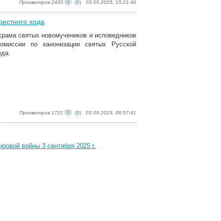
Просмотров 2433
(0)
03.09.2025, 15:21:46
рестного хода
х
рама
с
вятых новомучеников и исповедников
омиссии по канонизации святых Русской
еда.
Просмотров 1721
(0)
03.09.2025, 08:57:41
ровой войны 3 сентября 2025 г.