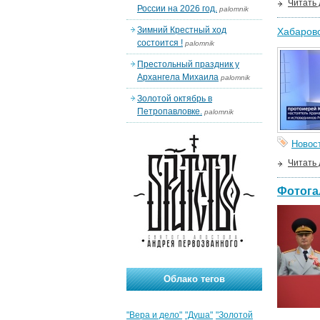
Читать
России на 2026 год.
palomnik
Зимний Крестный ход
Хабаровс
состоится !
palomnik
Престольный праздник у
Архангела Михаила
palomnik
Золотой октябрь в
Петропавловке.
palomnik
Новос
Читать
Фотога
Облако тегов
"Вера и дело"
"Душа"
"Золотой