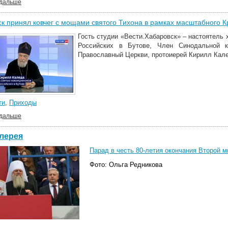
 дальше
к принял ковчег с мощами святого Тихона в рамках масштабного К
Гость студии
«Вести.Хабаровск»
– настоятель
Российских в Бутове, Член Синодальной к
Православный Церкви, протоиерей Кирилл Кал
ти
,
Приходы
 дальше
лерея
Парад в честь 80-летия окончания Второй ми
Фото: Ольга Редникова