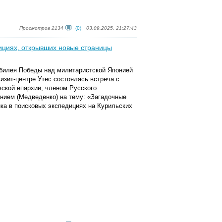
Просмотров 2134
(0)
03.09.2025, 21:27:43
дициях, открывших новые страницы
юбилея Победы над милитаристской Японией
изит-центре Утес состоялась встреча с
ской епархии, членом Русского
нием (Медведенко) на тему: «Загадочные
ка в поисковых экспедициях на Курильских