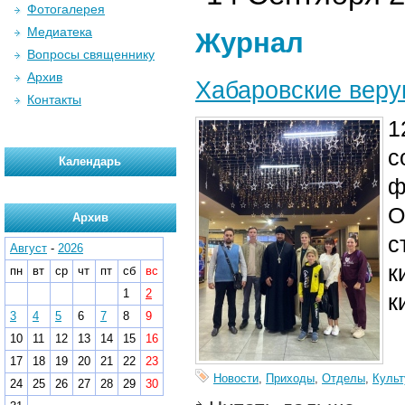
Фотогалерея
Медиатека
Журнал
Вопросы священнику
Архив
Хабаровские вер
Контакты
1
с
Календарь
ф
О
Архив
с
Август
-
2026
к
пн
вт
ср
чт
пт
сб
вс
1
2
к
3
4
5
6
7
8
9
10
11
12
13
14
15
16
17
18
19
20
21
22
23
Новости
,
Приходы
,
Отделы
,
Культ
24
25
26
27
28
29
30