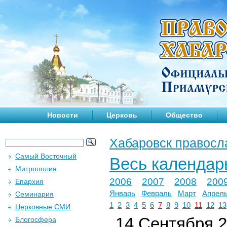
Новости
Церковь
Общество
Хабаровск правосл
Самый Восточный
Весь календар
Митрополия
2006
2007
2008
200
Епархия
Январь
Февраль
Март
Апрел
Семинария
1
2
3
4
5
6
7
8
9
10
11
12
13
Церковные СМИ
14 Сентября 2
Блогосфера