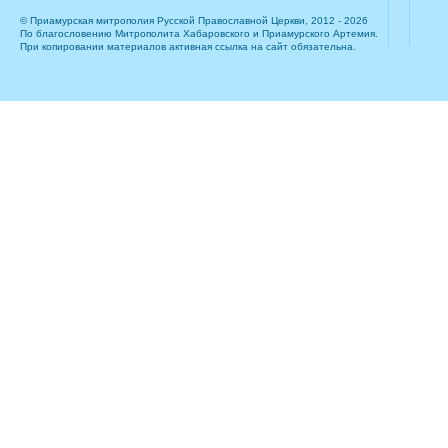
© Приамурская митрополия Русской Православной Церкви, 2012 - 2026
По благословению Митрополита Хабаровского и Приамурского Артемия.
При копировании материалов активная ссылка на сайт обязательна.