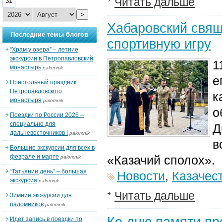
Читать дальше
31
>
Хабаровский свящ
Последние темы блогов
спортивную игру
“Храм у озера” – летние
экскурсии в Петропавловский
1
монастырь
palomnik
е
Престольный праздник
Петропавловского
к
монастыря
palomnik
о
Поездки по России 2026 –
специально для
Д
дальневосточников !
palomnik
в
Большие экскурсии для всех в
феврале и марте
«Казачий сполох».
palomnik
“Татьянин день” – большая
Новости
,
Казачес
экскурсия
palomnik
Читать дальше
Зимние экскурсии для
паломников
palomnik
Ко дню памяти пр
Идет запись в поездки по