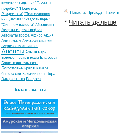
"Образ и
витязь"
"Ландыши"
подобие"
"Поделись
Новости
,
Приходы
,
Память
Рождеством"
"Православная
инициатива"
"Радость веры"
Читать дальше
"Синдром радости"
Аборигены
Аборты и демография
Автокатастрофа
Аксиос
Акция
Алкоголизм
Амурская епархия
Амурское благочиние
Анонсы
Армия
Бари
Беременность и роды
Благовест
Благотворительность
Богословие
Брак
В начале
Вера
было слово
Великий пост
Викариатство
Вопросы
Показать все теги