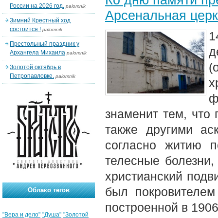
России на 2026 год.
palomnik
Арсенальная церк
Зимний Крестный ход
состоится !
palomnik
1
Престольный праздник у
Архангела Михаила
palomnik
(
Золотой октябрь в
Петропавловке.
palomnik
х
ф
знаменит тем, что 
также другими ас
согласно житию 
телесные болезни,
христианский подв
был покровителем
Облако тегов
построенной в 1906
"Вера и дело"
"Душа"
"Золотой