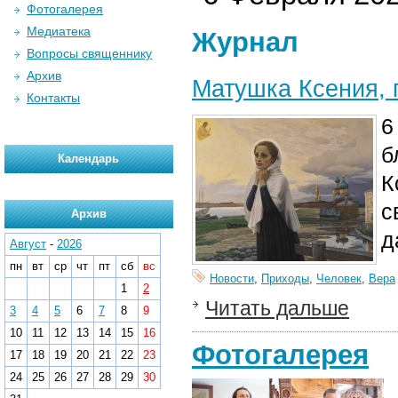
Фотогалерея
Медиатека
Журнал
Вопросы священнику
Архив
Матушка Ксения, п
Контакты
6
б
Календарь
К
с
Архив
д
Август
-
2026
пн
вт
ср
чт
пт
сб
вс
Новости
,
Приходы
,
Человек
,
Вера
1
2
Читать дальше
3
4
5
6
7
8
9
10
11
12
13
14
15
16
Фотогалерея
17
18
19
20
21
22
23
24
25
26
27
28
29
30