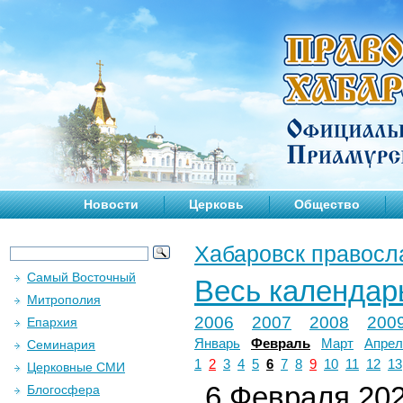
Новости
Церковь
Общество
Хабаровск правосл
Самый Восточный
Весь календар
Митрополия
2006
2007
2008
200
Епархия
Январь
Февраль
Март
Апрел
Семинария
1
2
3
4
5
6
7
8
9
10
11
12
13
Церковные СМИ
6 Февраля 202
Блогосфера