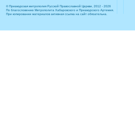
© Приамурская митрополия Русской Православной Церкви, 2012 - 2026
По благословению Митрополита Хабаровского и Приамурского Артемия.
При копировании материалов активная ссылка на сайт обязательна.