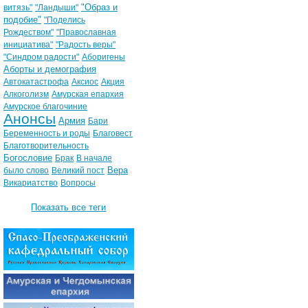
"Образ и
витязь"
"Ландыши"
подобие"
"Поделись
Рождеством"
"Православная
инициатива"
"Радость веры"
"Синдром радости"
Аборигены
Аборты и демография
Автокатастрофа
Аксиос
Акция
Алкоголизм
Амурская епархия
Амурское благочиние
Анонсы
Армия
Бари
Беременность и роды
Благовест
Благотворительность
Богословие
Брак
В начале
Вера
было слово
Великий пост
Викариатство
Вопросы
Показать все теги