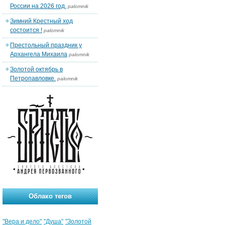
России на 2026 год.
palomnik
Зимний Крестный ход
состоится !
palomnik
Престольный праздник у
Архангела Михаила
palomnik
Золотой октябрь в
Петропавловке.
palomnik
Облако тегов
"Вера и дело"
"Душа"
"Золотой