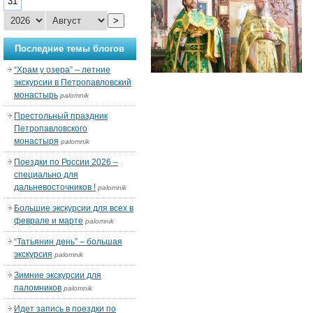
31
>
Последние темы блогов
“Храм у озера” – летние
экскурсии в Петропавловский
монастырь
palomnik
Престольный праздник
Петропавловского
монастыря
palomnik
Поездки по России 2026 –
специально для
дальневосточников !
palomnik
Большие экскурсии для всех в
феврале и марте
palomnik
“Татьянин день” – большая
экскурсия
palomnik
Зимние экскурсии для
паломников
palomnik
Идет запись в поездки по