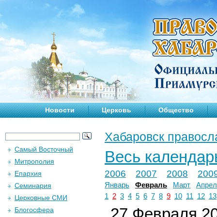
Новости
Церковь
Общество
Хабаровск правосл
Самый Восточный
Весь календар
Митрополия
2006
2007
2008
200
Епархия
Январь
Февраль
Март
Апрел
Семинария
1
2
3
4
5
6
7
8
9
10
11
12
13
Церковные СМИ
27 Февраля 20
Блогосфера