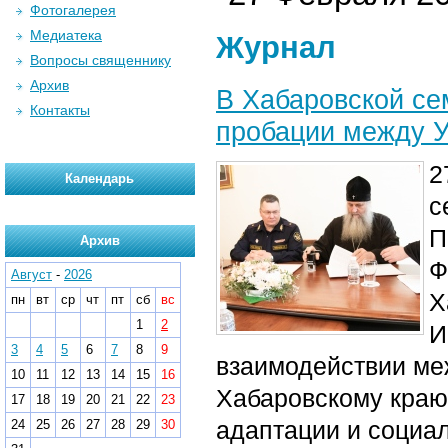
Фотогалерея
Медиатека
Журнал
Вопросы священнику
Архив
В Хабаровской се
Контакты
пробации между 
2
Календарь
с
П
Архив
Ф
Август
-
2026
Х
пн
вт
ср
чт
пт
сб
вс
1
2
И
3
4
5
6
7
8
9
взаимодействии ме
10
11
12
13
14
15
16
Хабаровскому краю
17
18
19
20
21
22
23
адаптации и социа
24
25
26
27
28
29
30