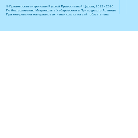
© Приамурская митрополия Русской Православной Церкви, 2012 - 2026
По благословению Митрополита Хабаровского и Приамурского Артемия.
При копировании материалов активная ссылка на сайт обязательна.