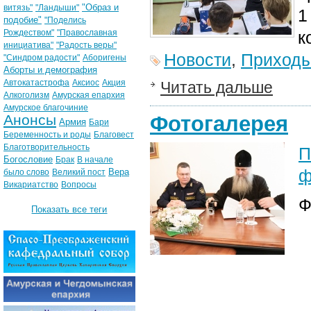
"Образ и
витязь"
"Ландыши"
1
подобие"
"Поделись
Рождеством"
"Православная
к
инициатива"
"Радость веры"
Новости
,
Приход
"Синдром радости"
Аборигены
Аборты и демография
Автокатастрофа
Аксиос
Акция
Читать дальше
Алкоголизм
Амурская епархия
Амурское благочиние
Анонсы
Фотогалерея
Армия
Бари
Беременность и роды
Благовест
Благотворительность
П
Богословие
Брак
В начале
ф
Вера
было слово
Великий пост
Викариатство
Вопросы
Ф
Показать все теги