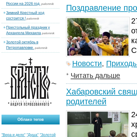
России на 2026 год.
palomnik
Поздравление про
Зимний Крестный ход
состоится !
2
palomnik
Престольный праздник у
о
Архангела Михаила
palomnik
к
Золотой октябрь в
Петропавловке.
С
palomnik
Новости
,
Приход
Читать дальше
Хабаровский свящ
родителей
2
Облако тегов
х
с
"Вера и дело"
"Душа"
"Золотой