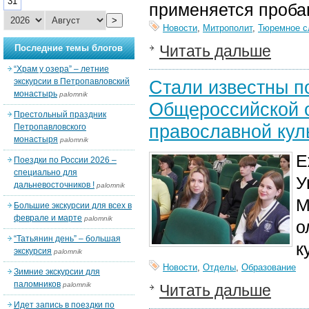
31
применяется проба
>
Новости
,
Митрополит
,
Тюремное с
Читать дальше
Последние темы блогов
“Храм у озера” – летние
экскурсии в Петропавловский
Стали известны п
монастырь
palomnik
Общероссийской 
Престольный праздник
православной кул
Петропавловского
монастыря
palomnik
Е
Поездки по России 2026 –
специально для
У
дальневосточников !
palomnik
М
Большие экскурсии для всех в
феврале и марте
palomnik
о
“Татьянин день” – большая
к
экскурсия
palomnik
Новости
,
Отделы
,
Образование
Зимние экскурсии для
паломников
palomnik
Читать дальше
Идет запись в поездки по