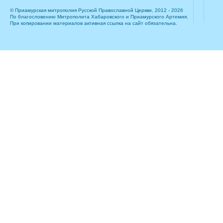
© Приамурская митрополия Русской Православной Церкви, 2012 - 2026
По благословению Митрополита Хабаровского и Приамурского Артемия.
При копировании материалов активная ссылка на сайт обязательна.