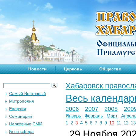
Новости
Церковь
Общество
Хабаровск правосл
Самый Восточный
Весь календар
Митрополия
2006
2007
2008
200
Епархия
Январь
Февраль
Март
Апрел
Семинария
1
2
3
4
5
6
7
8
9
10
11
12
13
Церковные СМИ
29 Ноября 2024
Блогосфера