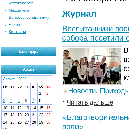
Фотогалерея
Медиатека
Журнал
Вопросы священнику
Архив
Воспитанники вос
Контакты
собора посетили 
Календарь
в
с
Архив
к
Август
-
2026
пн
вт
ср
чт
пт
сб
вс
Новости
,
Приход
1
2
3
4
5
6
7
8
9
Читать дальше
10
11
12
13
14
15
16
17
18
19
20
21
22
23
«Благотворительн
24
25
26
27
28
29
30
воли»