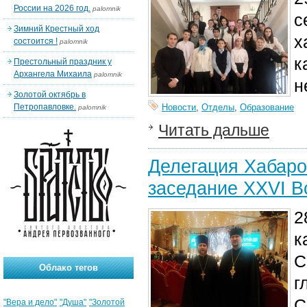
России на 2026 год.
palomnik
с
Зимний Крестный ход
х
состоится !
palomnik
к
Престольный праздник у
Архангела Михаила
palomnik
н
Золотой октябрь в
Петропавловке.
Новости
,
Отделы
,
Образование
palomnik
Читать дальше
Делегация Хабаро
заседание XXVI В
2
к
С
Облако тегов
г
С
"Вера и дело"
"Душа"
"Золотой