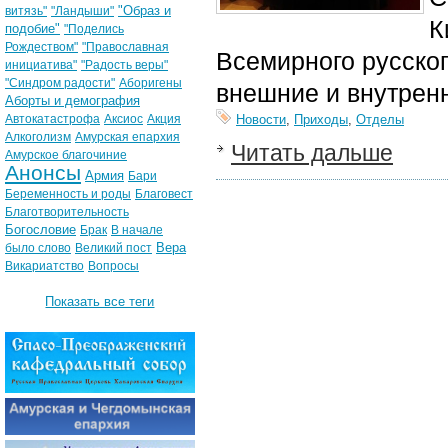
"Образ и
витязь"
"Ландыши"
К
подобие"
"Поделись
Рождеством"
"Православная
Всемирного русског
инициатива"
"Радость веры"
"Синдром радости"
Аборигены
внешние и внутрен
Аборты и демография
Автокатастрофа
Аксиос
Акция
Новости
,
Приходы
,
Отделы
Алкоголизм
Амурская епархия
Читать дальше
Амурское благочиние
Анонсы
Армия
Бари
Беременность и роды
Благовест
Благотворительность
Богословие
Брак
В начале
Вера
было слово
Великий пост
Викариатство
Вопросы
Показать все теги