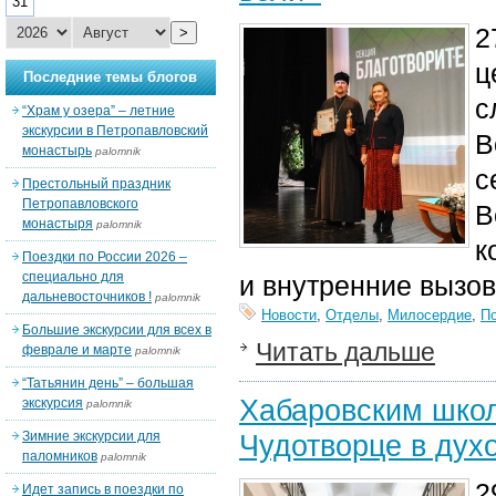
31
2
>
ц
Последние темы блогов
с
“Храм у озера” – летние
экскурсии в Петропавловский
В
монастырь
palomnik
с
Престольный праздник
Петропавловского
В
монастыря
palomnik
к
Поездки по России 2026 –
специально для
и внутренние вызо
дальневосточников !
palomnik
Новости
,
Отделы
,
Милосердие
,
П
Большие экскурсии для всех в
Читать дальше
феврале и марте
palomnik
“Татьянин день” – большая
Хабаровским школ
экскурсия
palomnik
Зимние экскурсии для
Чудотворце в дух
паломников
palomnik
2
Идет запись в поездки по