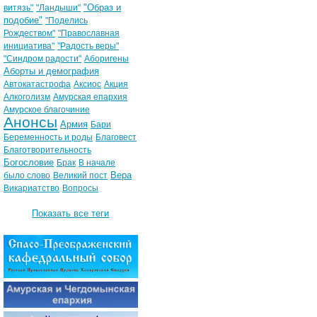
"Образ и
витязь"
"Ландыши"
подобие"
"Поделись
Рождеством"
"Православная
инициатива"
"Радость веры"
"Синдром радости"
Аборигены
Аборты и демография
Автокатастрофа
Аксиос
Акция
Алкоголизм
Амурская епархия
Амурское благочиние
Анонсы
Армия
Бари
Беременность и роды
Благовест
Благотворительность
Богословие
Брак
В начале
Вера
было слово
Великий пост
Викариатство
Вопросы
Показать все теги