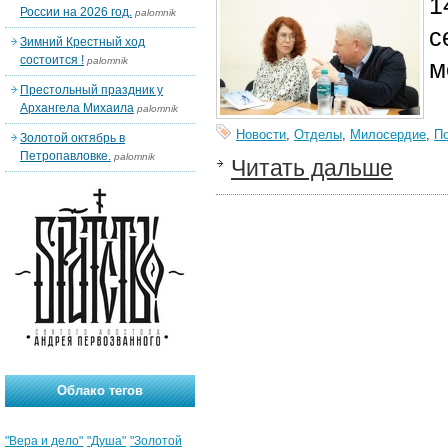
1
России на 2026 год.
palomnik
с
Зимний Крестный ход
состоится !
palomnik
м
Престольный праздник у
Архангела Михаила
palomnik
Новости
,
Отделы
,
Милосердие
,
П
Золотой октябрь в
Петропавловке.
palomnik
Читать дальше
Облако тегов
"Вера и дело"
"Душа"
"Золотой