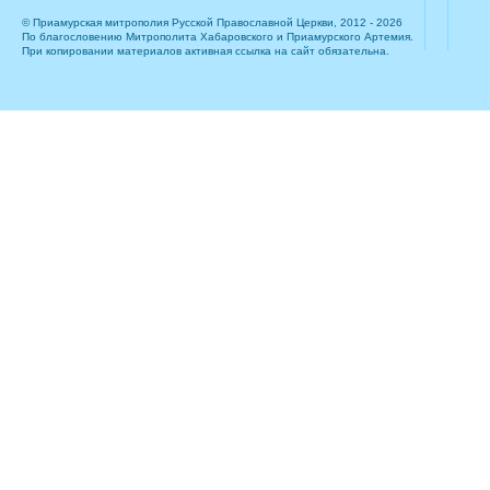
© Приамурская митрополия Русской Православной Церкви, 2012 - 2026
По благословению Митрополита Хабаровского и Приамурского Артемия.
При копировании материалов активная ссылка на сайт обязательна.