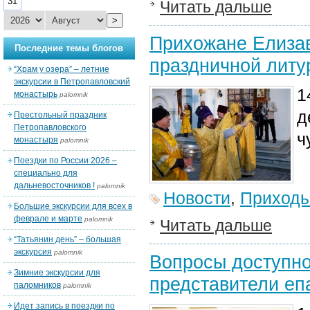
31
Читать дальше
>
Прихожане Елизав
Последние темы блогов
праздничной литу
“Храм у озера” – летние
экскурсии в Петропавловский
1
монастырь
palomnik
д
Престольный праздник
Петропавловского
ч
монастыря
palomnik
Поездки по России 2026 –
специально для
дальневосточников !
palomnik
Новости
,
Приход
Большие экскурсии для всех в
феврале и марте
palomnik
Читать дальше
“Татьянин день” – большая
экскурсия
palomnik
Вопросы доступн
Зимние экскурсии для
представители еп
паломников
palomnik
Идет запись в поездки по