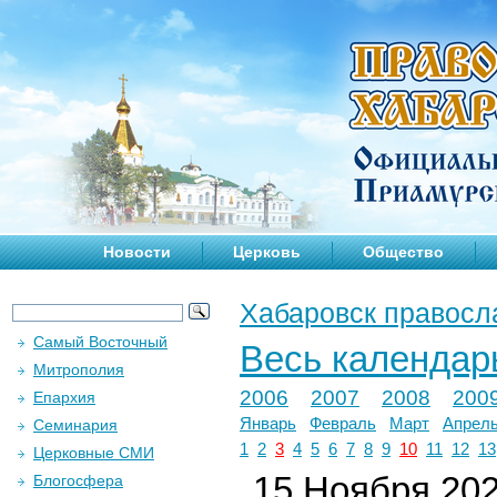
Новости
Церковь
Общество
Хабаровск правосл
Самый Восточный
Весь календар
Митрополия
2006
2007
2008
200
Епархия
Январь
Февраль
Март
Апрел
Семинария
1
2
3
4
5
6
7
8
9
10
11
12
13
Церковные СМИ
15 Ноября 2024
Блогосфера