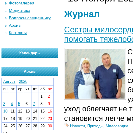
Фотогалерея
Медиатека
Журнал
Вопросы священнику
Архив
Сестры милосерд
Контакты
помогать тяжело
С
Календарь
П
с
Архив
с
Август
-
2026
б
пн
вт
ср
чт
пт
сб
вс
1
2
у
3
4
5
6
7
8
9
уход облегчает не 
10
11
12
13
14
15
16
становится легче м
17
18
19
20
21
22
23
24
25
26
27
28
29
30
Новости
,
Приходы
,
Милосердие