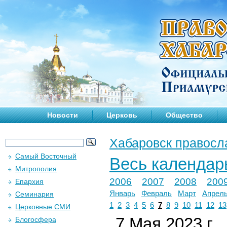
Новости
Церковь
Общество
Хабаровск правосл
Самый Восточный
Весь календар
Митрополия
2006
2007
2008
200
Епархия
Январь
Февраль
Март
Апрел
Семинария
1
2
3
4
5
6
7
8
9
10
11
12
13
Церковные СМИ
7 Мая 2023 г.
Блогосфера