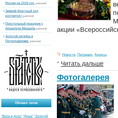
в
России на 2026 год.
palomnik
п
Зимний Крестный ход
состоится !
palomnik
Престольный праздник у
акции «Всероссийс
Архангела Михаила
palomnik
Золотой октябрь в
Петропавловке.
palomnik
Новости
,
Патриарх
,
Анонсы
Читать дальше
Фотогалерея
Облако тегов
"Вера и дело"
"Душа"
"Золотой