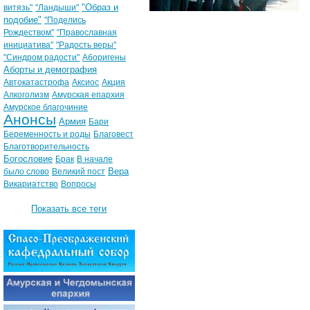
"Образ и
витязь"
"Ландыши"
подобие"
"Поделись
Рождеством"
"Православная
инициатива"
"Радость веры"
"Синдром радости"
Аборигены
Аборты и демография
Автокатастрофа
Аксиос
Акция
Алкоголизм
Амурская епархия
Амурское благочиние
Анонсы
Армия
Бари
Беременность и роды
Благовест
Благотворительность
Богословие
Брак
В начале
Вера
было слово
Великий пост
Викариатство
Вопросы
Показать все теги