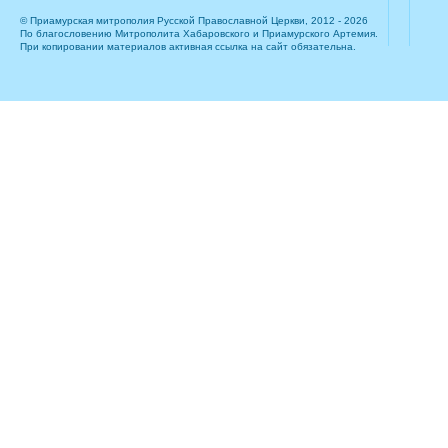
© Приамурская митрополия Русской Православной Церкви, 2012 - 2026
По благословению Митрополита Хабаровского и Приамурского Артемия.
При копировании материалов активная ссылка на сайт обязательна.