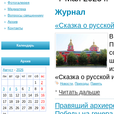
Фотогалерея
Медиатека
Журнал
Вопросы священнику
Архив
«Сказка о русско
Контакты
П
Календарь
с
ш
Архив
и
Август
-
2026
«Сказка о русской 
пн
вт
ср
чт
пт
сб
вс
1
2
Новости
,
Приходы
,
Память
3
4
5
6
7
8
9
Читать дальше
10
11
12
13
14
15
16
17
18
19
20
21
22
23
Правящий архиере
24
25
26
27
28
29
30
Победы на генера