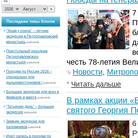
31
>
7
П
Последние темы блогов
б
“Храм у озера” – летние
экскурсии в Петропавловский
д
монастырь
palomnik
в
Престольный праздник
Петропавловского
честь 78-летия Вел
монастыря
palomnik
Новости
,
Митропо
Поездки по России 2026 –
специально для
Читать дальше
дальневосточников !
palomnik
Большие экскурсии для всех в
феврале и марте
В рамках акции «
palomnik
“Татьянин день” – большая
святого Георгия 
экскурсия
palomnik
6
Зимние экскурсии для
паломников
palomnik
Р
Идет запись в поездки по