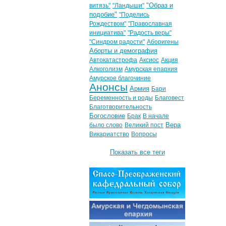
"Образ и
витязь"
"Ландыши"
подобие"
"Поделись
Рождеством"
"Православная
инициатива"
"Радость веры"
"Синдром радости"
Аборигены
Аборты и демография
Автокатастрофа
Аксиос
Акция
Алкоголизм
Амурская епархия
Амурское благочиние
Анонсы
Армия
Бари
Беременность и роды
Благовест
Благотворительность
Богословие
Брак
В начале
Вера
было слово
Великий пост
Викариатство
Вопросы
Показать все теги