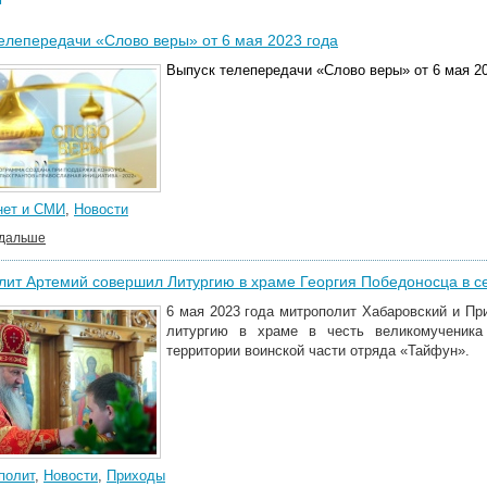
елепередачи «Слово веры» от 6 мая 2023 года
Выпуск телепередачи «Слово веры» от 6 мая 20
нет и СМИ
,
Новости
 дальше
ит Артемий совершил Литургию в храме Георгия Победоносца в с
6 мая 2023 года митрополит Хабаровский и П
литургию в храме в честь великомученика
территории воинской части отряда «Тайфун».
полит
,
Новости
,
Приходы