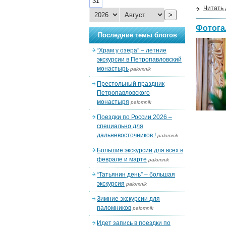
31
Читать
>
Фотога
Последние темы блогов
“Храм у озера” – летние
экскурсии в Петропавловский
монастырь
palomnik
Престольный праздник
Петропавловского
монастыря
palomnik
Поездки по России 2026 –
специально для
дальневосточников !
palomnik
Большие экскурсии для всех в
феврале и марте
palomnik
“Татьянин день” – большая
экскурсия
palomnik
Зимние экскурсии для
паломников
palomnik
Идет запись в поездки по