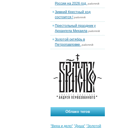
России на 2026 год.
palomnik
Зимний Крестный ход
состоится !
palomnik
Престольный праздник у
Архангела Михаила
palomnik
Золотой октябрь в
Петропавловке.
palomnik
Облако тегов
"Вера и дело"
"Душа"
"Золотой