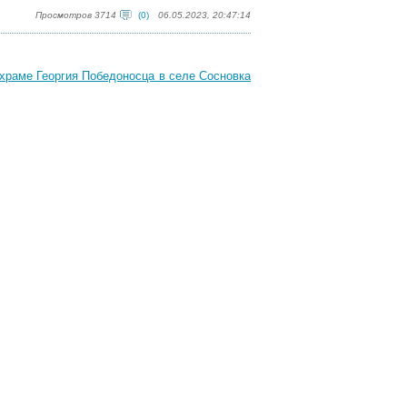
Просмотров 3714
(0)
06.05.2023, 20:47:14
храме Георгия Победоносца в селе Сосновка