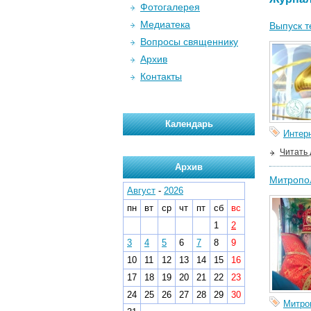
Фотогалерея
Медиатека
Выпуск т
Вопросы священнику
Архив
Контакты
Календарь
Интер
Читать
Архив
Митропол
Август
-
2026
пн
вт
ср
чт
пт
сб
вс
1
2
3
4
5
6
7
8
9
10
11
12
13
14
15
16
17
18
19
20
21
22
23
24
25
26
27
28
29
30
Митро