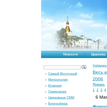
Новости
Церковь
Хабаровс
Весь 
Самый Восточный
2006
Митрополия
Январь
Епархия
1
2
3
4
Семинария
6 Мая
Церковные СМИ
Блогосфера
Журна