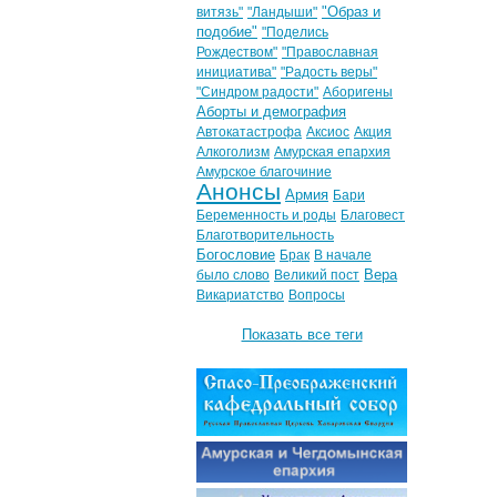
"Образ и
витязь"
"Ландыши"
подобие"
"Поделись
Рождеством"
"Православная
инициатива"
"Радость веры"
"Синдром радости"
Аборигены
Аборты и демография
Автокатастрофа
Аксиос
Акция
Алкоголизм
Амурская епархия
Амурское благочиние
Анонсы
Армия
Бари
Беременность и роды
Благовест
Благотворительность
Богословие
Брак
В начале
Вера
было слово
Великий пост
Викариатство
Вопросы
Показать все теги