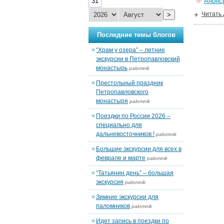
31
Анонс
Читать
>
Последние темы блогов
“Храм у озера” – летние
экскурсии в Петропавловский
монастырь
palomnik
Престольный праздник
Петропавловского
монастыря
palomnik
Поездки по России 2026 –
специально для
дальневосточников !
palomnik
Большие экскурсии для всех в
феврале и марте
palomnik
“Татьянин день” – большая
экскурсия
palomnik
Зимние экскурсии для
паломников
palomnik
Идет запись в поездки по