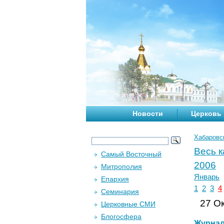
Новости
Церковь
Хабаровс
Весь 
Самый Восточный
2006
Митрополия
Январь
Епархия
1
2
3
4
Семинария
27 Ок
Церковные СМИ
Блогосфера
Журна