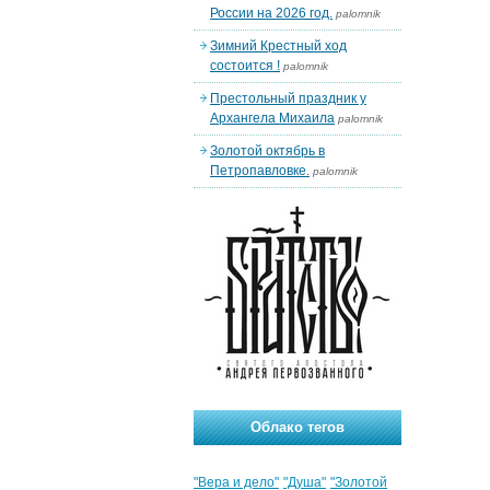
России на 2026 год.
palomnik
Зимний Крестный ход
состоится !
palomnik
Престольный праздник у
Архангела Михаила
palomnik
Золотой октябрь в
Петропавловке.
palomnik
Облако тегов
"Вера и дело"
"Душа"
"Золотой