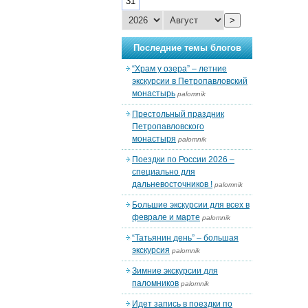
31
>
Последние темы блогов
“Храм у озера” – летние
экскурсии в Петропавловский
монастырь
palomnik
Престольный праздник
Петропавловского
монастыря
palomnik
Поездки по России 2026 –
специально для
дальневосточников !
palomnik
Большие экскурсии для всех в
феврале и марте
palomnik
“Татьянин день” – большая
экскурсия
palomnik
Зимние экскурсии для
паломников
palomnik
Идет запись в поездки по