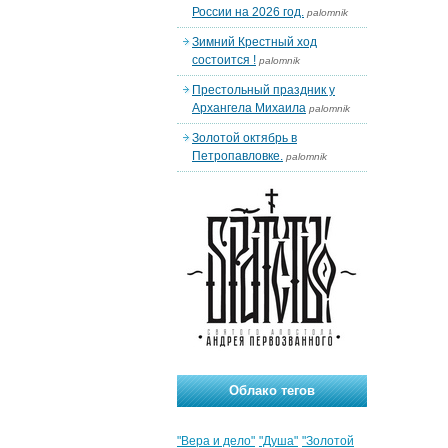
России на 2026 год.
palomnik
Зимний Крестный ход
состоится !
palomnik
Престольный праздник у
Архангела Михаила
palomnik
Золотой октябрь в
Петропавловке.
palomnik
Облако тегов
"Вера и дело"
"Душа"
"Золотой