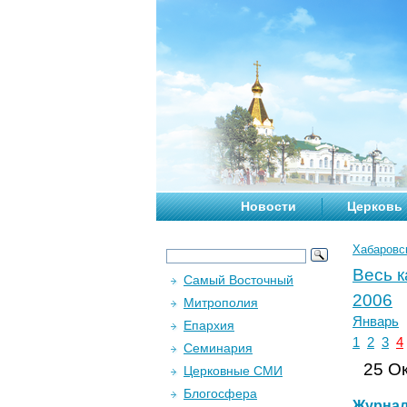
Новости
Церковь
Хабаровс
Весь 
Самый Восточный
2006
Митрополия
Январь
Епархия
1
2
3
4
Семинария
25 Ок
Церковные СМИ
Блогосфера
Журна