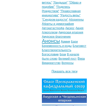
"Образ и
витязь"
"Ландыши"
подобие"
"Поделись
Рождеством"
"Православная
инициатива"
"Радость веры"
"Синдром радости"
Аборигены
Аборты и демография
Автокатастрофа
Аксиос
Акция
Алкоголизм
Амурская епархия
Амурское благочиние
Анонсы
Армия
Бари
Беременность и роды
Благовест
Благотворительность
Богословие
Брак
В начале
Вера
было слово
Великий пост
Викариатство
Вопросы
Показать все теги