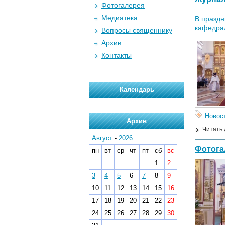
Фотогалерея
Медиатека
В празд
кафедра
Вопросы священнику
Архив
Контакты
Календарь
Новос
Архив
Читать
Август
-
2026
Фотога
пн
вт
ср
чт
пт
сб
вс
1
2
3
4
5
6
7
8
9
10
11
12
13
14
15
16
17
18
19
20
21
22
23
24
25
26
27
28
29
30