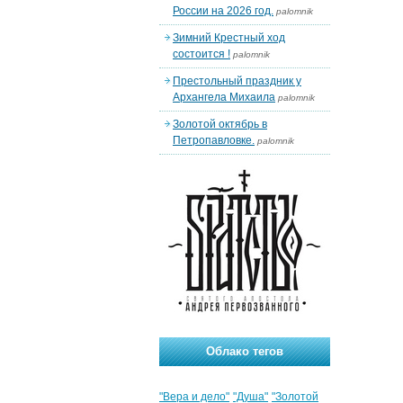
России на 2026 год.
palomnik
Зимний Крестный ход
состоится !
palomnik
Престольный праздник у
Архангела Михаила
palomnik
Золотой октябрь в
Петропавловке.
palomnik
Облако тегов
"Вера и дело"
"Душа"
"Золотой