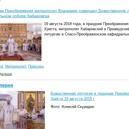
ник Преображения митрополит Владимир совершил Божественную 
льном соборе Хабаровска
19 августа 2018 года, в праздник Преображени
Христа, митрополит Хабаровский и Приамурск
литургию в Спасо-Преображенском кафедральн
ти
,
Митрополит
,
Приходы
 дальше
лерея
Божественная литургия в праздник Преобр
Христа 19 августа 2018 г.
Фото: Алексей Скуридин