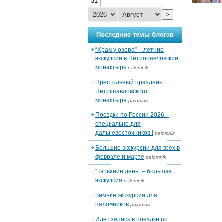
31
>
Последние темы блогов
“Храм у озера” – летние
экскурсии в Петропавловский
монастырь
palomnik
Престольный праздник
Петропавловского
монастыря
palomnik
Поездки по России 2026 –
специально для
дальневосточников !
palomnik
Большие экскурсии для всех в
феврале и марте
palomnik
“Татьянин день” – большая
экскурсия
palomnik
Зимние экскурсии для
паломников
palomnik
Идет запись в поездки по