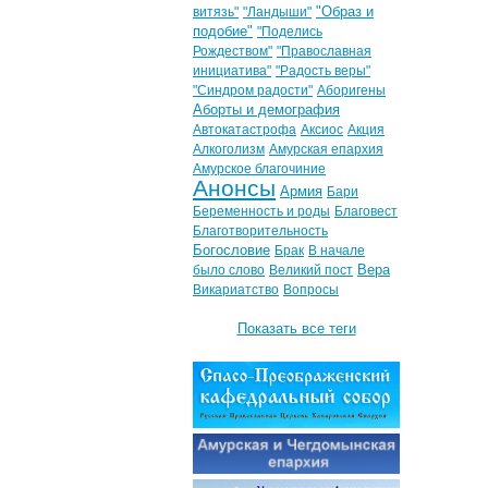
"Образ и
витязь"
"Ландыши"
подобие"
"Поделись
Рождеством"
"Православная
инициатива"
"Радость веры"
"Синдром радости"
Аборигены
Аборты и демография
Автокатастрофа
Аксиос
Акция
Алкоголизм
Амурская епархия
Амурское благочиние
Анонсы
Армия
Бари
Беременность и роды
Благовест
Благотворительность
Богословие
Брак
В начале
Вера
было слово
Великий пост
Викариатство
Вопросы
Показать все теги