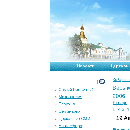
Новости
Церковь
Хабаровс
Весь 
Самый Восточный
2006
Митрополия
Январь
Епархия
1
2
3
4
Семинария
19 Ав
Церковные СМИ
Блогосфера
Журна