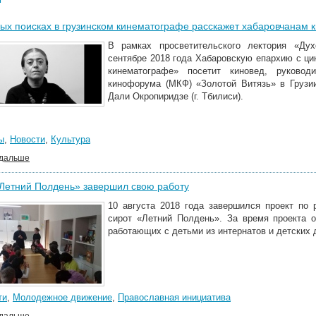
ых поисках в грузинском кинематографе расскажет хабаровчанам 
В рамках просветительского лектория «Ду
сентябре 2018 года Хабаровскую епархию с ци
кинематографе» посетит киновед, руковод
кинофорума (МКФ) «Золотой Витязь» в Грузи
Дали Окропиридзе (г. Тбилиси).
ы
,
Новости
,
Культура
 дальше
Летний Полдень» завершил свою работу
10 августа 2018 года завершился проект по 
сирот «Летний Полдень». За время проекта о
работающих с детьми из интернатов и детских 
ти
,
Молодежное движение
,
Православная инициатива