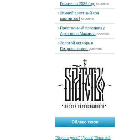
России на 2026 год.
palomnik
Зимний Крестный ход
состоится !
palomnik
Престольный праздник у
Архангела Михаила
palomnik
Золотой октябрь в
Петропавловке.
palomnik
Облако тегов
"Вера и дело"
"Душа"
"Золотой