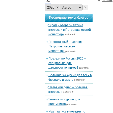
Читать
31
>
Последние темы блогов
“Храм у озера” – летние
экскурсии в Петропавловский
монастырь
palomnik
Престольный праздник
Петропавловского
монастыря
palomnik
Поездки по России 2026 –
специально для
дальневосточников !
palomnik
Большие экскурсии для всех в
феврале и марте
palomnik
“Татьянин день” – большая
экскурсия
palomnik
Зимние экскурсии для
паломников
palomnik
Идет запись в поездки по