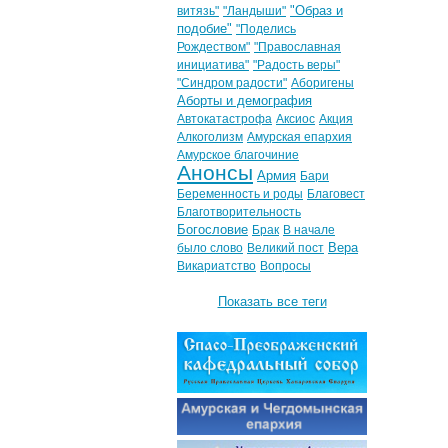
"Образ и
витязь"
"Ландыши"
подобие"
"Поделись
Рождеством"
"Православная
инициатива"
"Радость веры"
"Синдром радости"
Аборигены
Аборты и демография
Автокатастрофа
Аксиос
Акция
Алкоголизм
Амурская епархия
Амурское благочиние
Анонсы
Армия
Бари
Беременность и роды
Благовест
Благотворительность
Богословие
Брак
В начале
Вера
было слово
Великий пост
Викариатство
Вопросы
Показать все теги