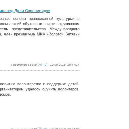
киновед Дали Окропиридзе
ховные основы православной культуры» в
клом лекций «Духовные поиски в грузинском
итель представительства Международного
и, член президиума МКФ «Золотой Витязь»
Просмотров 6608
(0)
10.08.2018, 15:47:14
развитию волонтерства и поддержки детей-
рганизатором удалось обучить волонтеров,
домов.