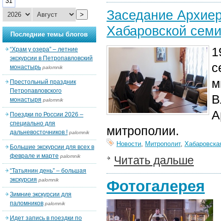
31
Заседание Архиер
>
Хабаровской сем
Последние темы блогов
1
“Храм у озера” – летние
экскурсии в Петропавловский
с
монастырь
palomnik
м
Престольный праздник
Петропавловского
В
монастыря
palomnik
А
Поездки по России 2026 –
специально для
митрополии.
дальневосточников !
palomnik
Новости
,
Митрополит
,
Хабаровска
Большие экскурсии для всех в
феврале и марте
palomnik
Читать дальше
“Татьянин день” – большая
экскурсия
palomnik
Фотогалерея
Зимние экскурсии для
паломников
palomnik
Идет запись в поездки по