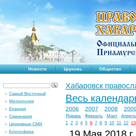
Новости
Церковь
Общество
Хабаровск правосл
Самый Восточный
Весь календар
Митрополия
2006
2007
2008
200
Епархия
Январь
Февраль
Март
Апрел
Семинария
1
2
3
4
5
6
7
8
9
10
11
12
13
Церковные СМИ
19 Мая 2018 г.
Блогосфера