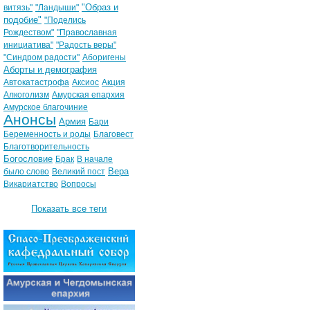
"Образ и
витязь"
"Ландыши"
подобие"
"Поделись
Рождеством"
"Православная
инициатива"
"Радость веры"
"Синдром радости"
Аборигены
Аборты и демография
Автокатастрофа
Аксиос
Акция
Алкоголизм
Амурская епархия
Амурское благочиние
Анонсы
Армия
Бари
Беременность и роды
Благовест
Благотворительность
Богословие
Брак
В начале
Вера
было слово
Великий пост
Викариатство
Вопросы
Показать все теги