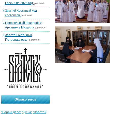
России на 2026 год.
palomnik
Зимний Крестный ход
состоится !
palomnik
Престольный праздник у
Архангела Михаила
palomnik
Золотой октябрь в
Петропавловке.
palomnik
Облако тегов
"Вера и дело"
"Душа"
"Золотой