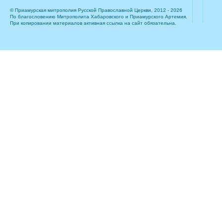
© Приамурская митрополия Русской Православной Церкви, 2012 - 2026
По благословению Митрополита Хабаровского и Приамурского Артемия.
При копировании материалов активная ссылка на сайт обязательна.