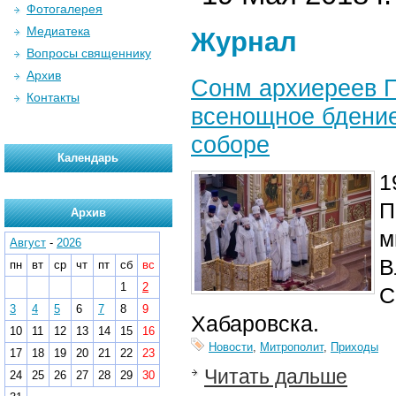
Фотогалерея
Медиатека
Журнал
Вопросы священнику
Архив
Сонм архиереев 
Контакты
всенощное бдени
соборе
Календарь
1
П
Архив
м
Август
-
2026
В
пн
вт
ср
чт
пт
сб
вс
1
2
С
3
4
5
6
7
8
9
Хабаровска.
10
11
12
13
14
15
16
Новости
,
Митрополит
,
Приходы
17
18
19
20
21
22
23
Читать дальше
24
25
26
27
28
29
30