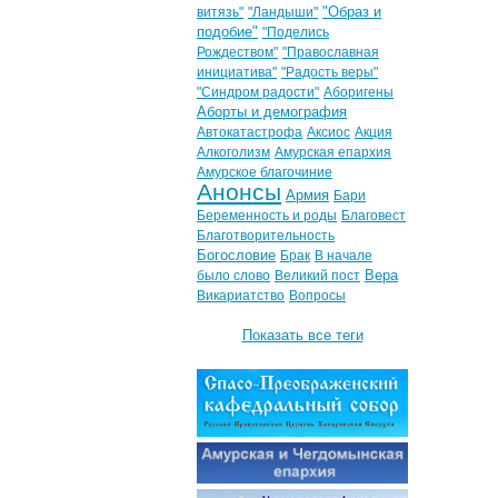
"Образ и
витязь"
"Ландыши"
подобие"
"Поделись
Рождеством"
"Православная
инициатива"
"Радость веры"
"Синдром радости"
Аборигены
Аборты и демография
Автокатастрофа
Аксиос
Акция
Алкоголизм
Амурская епархия
Амурское благочиние
Анонсы
Армия
Бари
Беременность и роды
Благовест
Благотворительность
Богословие
Брак
В начале
Вера
было слово
Великий пост
Викариатство
Вопросы
Показать все теги