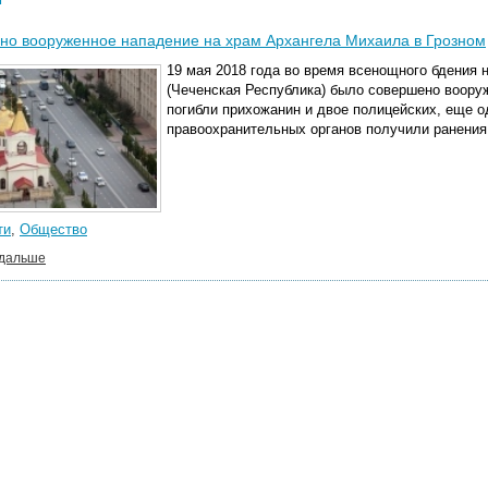
но вооруженное нападение на храм Архангела Михаила в Грозном
19 мая 2018 года во время всенощного бдения 
(Чеченская Республика) было совершено вооруж
погибли прихожанин и двое полицейских, еще о
правоохранительных органов получили ранения
ти
,
Общество
 дальше