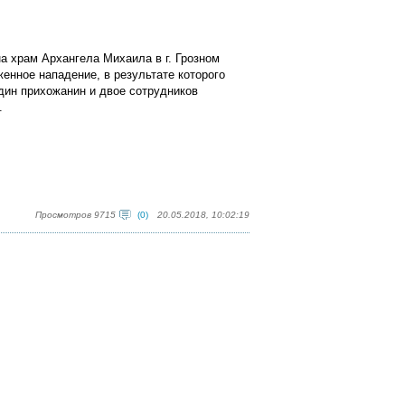
на храм Архангела Михаила в г. Грозном
енное нападение, в результате которого
дин прихожанин и двое сотрудников
.
Просмотров 9715
(0)
20.05.2018, 10:02:19