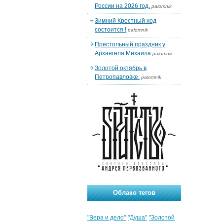
России на 2026 год.
palomnik
Зимний Крестный ход
состоится !
palomnik
Престольный праздник у
Архангела Михаила
palomnik
Золотой октябрь в
Петропавловке.
palomnik
Облако тегов
"Вера и дело"
"Душа"
"Золотой