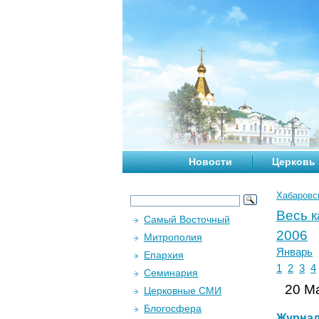
Новости
Церковь
Хабаровс
Весь 
Самый Восточный
2006
Митрополия
Январь
Епархия
1
2
3
4
Семинария
20 Ма
Церковные СМИ
Блогосфера
Журна