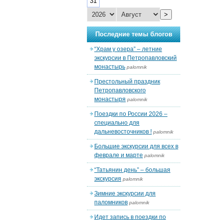
31
>
Последние темы блогов
“Храм у озера” – летние
экскурсии в Петропавловский
монастырь
palomnik
Престольный праздник
Петропавловского
монастыря
palomnik
Поездки по России 2026 –
специально для
дальневосточников !
palomnik
Большие экскурсии для всех в
феврале и марте
palomnik
“Татьянин день” – большая
экскурсия
palomnik
Зимние экскурсии для
паломников
palomnik
Идет запись в поездки по