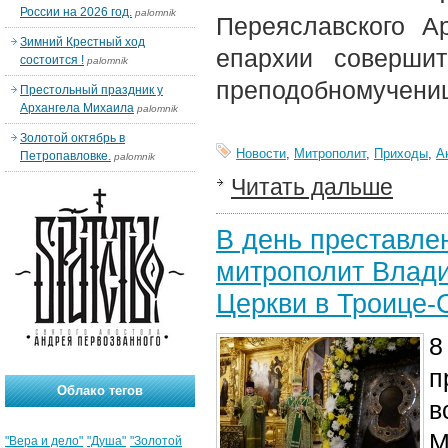
России на 2026 год.
palomnik
Переяславского А
Зимний Крестный ход
епархии соверши
состоится !
palomnik
преподобномучениц
Престольный праздник у
Архангела Михаила
palomnik
Золотой октябрь в
Новости
,
Митрополит
,
Приходы
,
А
Петропавловке.
palomnik
Читать дальше
В день преставле
митрополит Влад
Церкви в Троице-
8
п
Облако тегов
в
М
"Вера и дело"
"Душа"
"Золотой