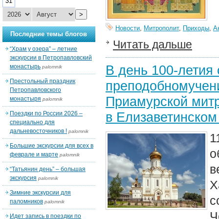
31
>
Новости
,
Митрополит
,
Приходы
,
А
Последние темы блогов
Читать дальше
“Храм у озера” – летние
экскурсии в Петропавловский
В день 100-летия
монастырь
palomnik
Престольный праздник
преподобномучени
Петропавловского
Приамурской мит
монастыря
palomnik
в Елизаветинском
Поездки по России 2026 –
специально для
дальневосточников !
palomnik
1
Большие экскурсии для всех в
о
феврале и марте
palomnik
в
“Татьянин день” – большая
экскурсия
palomnik
Х
Зимние экскурсии для
с
паломников
palomnik
Ч
Идет запись в поездки по