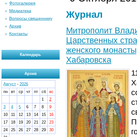
Фотогалерея
Медиатека
Журнал
Вопросы священнику
Архив
Митрополит Влади
Контакты
Царственных стра
женского монасты
Календарь
Хабаровска
1
Архив
Х
Август
-
2026
с
пн
вт
ср
чт
пт
сб
вс
1
2
с
3
4
5
6
7
8
9
с
10
11
12
13
14
15
16
П
17
18
19
20
21
22
23
г
24
25
26
27
28
29
30