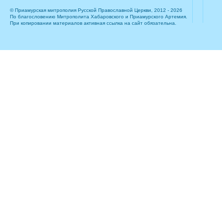
© Приамурская митрополия Русской Православной Церкви, 2012 - 2026
По благословению Митрополита Хабаровского и Приамурского Артемия.
При копировании материалов активная ссылка на сайт обязательна.