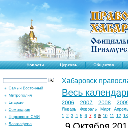
Новости
Церковь
Общество
Хабаровск правосл
Самый Восточный
Весь календар
Митрополия
2006
2007
2008
200
Епархия
Январь
Февраль
Март
Апрел
Семинария
1
2
3
4
5
6
7
8
9
10
11
12
13
Церковные СМИ
9 Октября 2018
Блогосфера