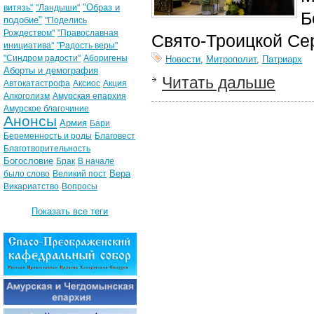
"Образ и
витязь"
"Ландыши"
Б
подобие"
"Поделись
Рождеством"
"Православная
Свято-Троицкой Се
инициатива"
"Радость веры"
"Синдром радости"
Аборигены
Новости
,
Митрополит
,
Патриарх
Аборты и демография
Читать дальше
Автокатастрофа
Аксиос
Акция
Алкоголизм
Амурская епархия
Амурское благочиние
Анонсы
Армия
Бари
Беременность и роды
Благовест
Благотворительность
Богословие
Брак
В начале
Вера
было слово
Великий пост
Викариатство
Вопросы
Показать все теги