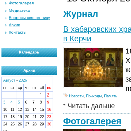
Фотогалерея
Медиатека
Журнал
Вопросы священнику
Архив
В хабаровских хр
Контакты
в Керчи
1
Календарь
Х
ж
Архив
з
Август
-
2026
п
пн
вт
ср
чт
пт
сб
вс
1
2
Новости
,
Приходы
,
Память
3
4
5
6
7
8
9
Читать дальше
10
11
12
13
14
15
16
17
18
19
20
21
22
23
Фотогалерея
24
25
26
27
28
29
30