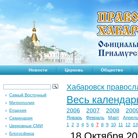
Новости
Церковь
Общество
Хабаровск правосл
Самый Восточный
Весь календар
Митрополия
2006
2007
2008
200
Епархия
Январь
Февраль
Март
Апрел
Семинария
1
2
3
4
5
6
7
8
9
10
11
12
13
Церковные СМИ
18 Октября 201
Блогосфера