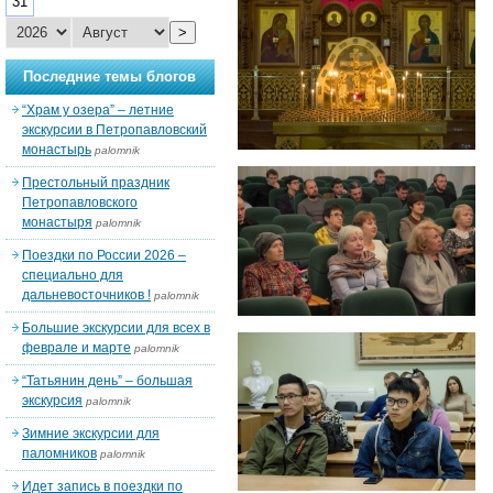
31
>
Последние темы блогов
“Храм у озера” – летние
экскурсии в Петропавловский
монастырь
palomnik
Престольный праздник
Петропавловского
монастыря
palomnik
Поездки по России 2026 –
специально для
дальневосточников !
palomnik
Большие экскурсии для всех в
феврале и марте
palomnik
“Татьянин день” – большая
экскурсия
palomnik
Зимние экскурсии для
паломников
palomnik
Идет запись в поездки по