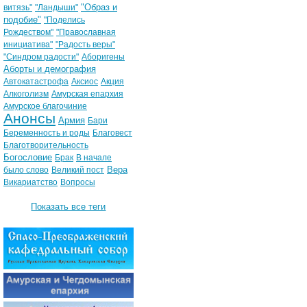
"Образ и
витязь"
"Ландыши"
подобие"
"Поделись
Рождеством"
"Православная
инициатива"
"Радость веры"
"Синдром радости"
Аборигены
Аборты и демография
Автокатастрофа
Аксиос
Акция
Алкоголизм
Амурская епархия
Амурское благочиние
Анонсы
Армия
Бари
Беременность и роды
Благовест
Благотворительность
Богословие
Брак
В начале
Вера
было слово
Великий пост
Викариатство
Вопросы
Показать все теги