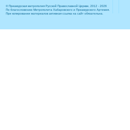
© Приамурская митрополия Русской Православной Церкви, 2012 - 2026
По благословению Митрополита Хабаровского и Приамурского Артемия.
При копировании материалов активная ссылка на сайт обязательна.