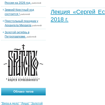
России на 2026 год.
palomnik
Зимний Крестный ход
Лекция «Сергей Е
состоится !
palomnik
2018 г.
Престольный праздник у
Архангела Михаила
palomnik
Золотой октябрь в
Петропавловке.
palomnik
Облако тегов
"Вера и дело"
"Душа"
"Золотой