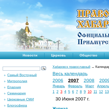
Новости
Церковь
Общество
Хабаровск православный
→
Календа
Весь календарь
Самый Восточный
2006
2007
2008
200
Митрополия
Январь
Февраль
Март
Апрел
Епархия
1
2
3
4
5
6
7
8
9
10
11
12
13
Семинария
30 Июня 2007 г.
Церковные СМИ
Блогосфера
Журнал