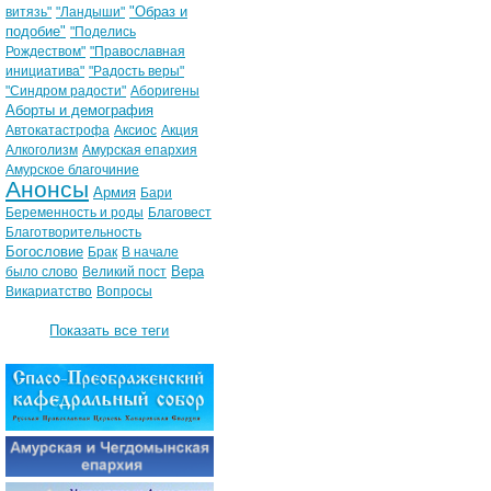
"Образ и
витязь"
"Ландыши"
подобие"
"Поделись
Рождеством"
"Православная
инициатива"
"Радость веры"
"Синдром радости"
Аборигены
Аборты и демография
Автокатастрофа
Аксиос
Акция
Алкоголизм
Амурская епархия
Амурское благочиние
Анонсы
Армия
Бари
Беременность и роды
Благовест
Благотворительность
Богословие
Брак
В начале
Вера
было слово
Великий пост
Викариатство
Вопросы
Показать все теги