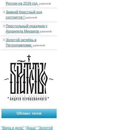
России на 2026 год.
palomnik
Зимний Крестный ход
состоится !
palomnik
Престольный праздник у
Архангела Михаила
palomnik
Золотой октябрь в
Петропавловке.
palomnik
Облако тегов
"Вера и дело"
"Душа"
"Золотой