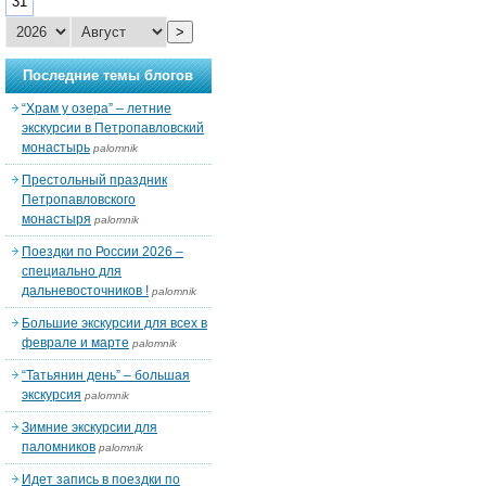
31
>
Последние темы блогов
“Храм у озера” – летние
экскурсии в Петропавловский
монастырь
palomnik
Престольный праздник
Петропавловского
монастыря
palomnik
Поездки по России 2026 –
специально для
дальневосточников !
palomnik
Большие экскурсии для всех в
феврале и марте
palomnik
“Татьянин день” – большая
экскурсия
palomnik
Зимние экскурсии для
паломников
palomnik
Идет запись в поездки по