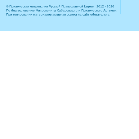
© Приамурская митрополия Русской Православной Церкви, 2012 - 2026
По благословению Митрополита Хабаровского и Приамурского Артемия.
При копировании материалов активная ссылка на сайт обязательна.