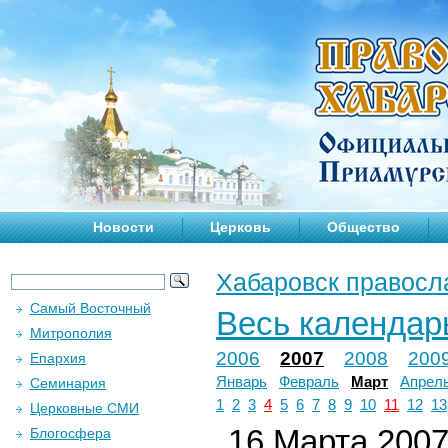
Новости
Церковь
Общество
Хабаровск правосл
Самый Восточный
Весь календар
Митрополия
2006
2007
2008
200
Епархия
Январь
Февраль
Март
Апрел
Семинария
1
2
3
4
5
6
7
8
9
10
11
12
13
Церковные СМИ
16 Марта 2007 
Блогосфера