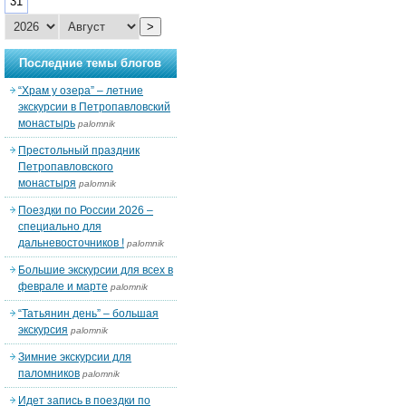
31
>
Последние темы блогов
“Храм у озера” – летние
экскурсии в Петропавловский
монастырь
palomnik
Престольный праздник
Петропавловского
монастыря
palomnik
Поездки по России 2026 –
специально для
дальневосточников !
palomnik
Большие экскурсии для всех в
феврале и марте
palomnik
“Татьянин день” – большая
экскурсия
palomnik
Зимние экскурсии для
паломников
palomnik
Идет запись в поездки по