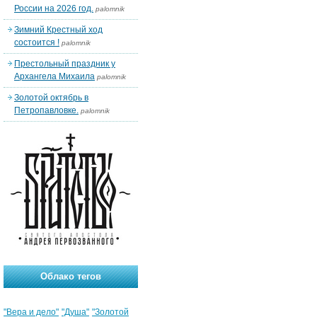
России на 2026 год.
palomnik
Зимний Крестный ход
состоится !
palomnik
Престольный праздник у
Архангела Михаила
palomnik
Золотой октябрь в
Петропавловке.
palomnik
Облако тегов
"Вера и дело"
"Душа"
"Золотой