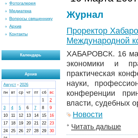
Фотогалерея
Медиатека
Журнал
Вопросы священнику
Архив
Проректор Хабаро
Контакты
Международной к
ХАБАРОВСК. 16 мар
Календарь
экономики и пр
практическая кон
Архив
науки, профессио
Август
-
2026
конференции при
пн
вт
ср
чт
пт
сб
вс
1
2
власти, судебных о
3
4
5
6
7
8
9
Новости
10
11
12
13
14
15
16
17
18
19
20
21
22
23
Читать дальше
24
25
26
27
28
29
30