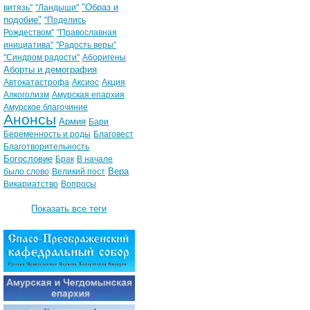
"Образ и
витязь"
"Ландыши"
подобие"
"Поделись
Рождеством"
"Православная
инициатива"
"Радость веры"
"Синдром радости"
Аборигены
Аборты и демография
Автокатастрофа
Аксиос
Акция
Алкоголизм
Амурская епархия
Амурское благочиние
Анонсы
Армия
Бари
Беременность и роды
Благовест
Благотворительность
Богословие
Брак
В начале
Вера
было слово
Великий пост
Викариатство
Вопросы
Показать все теги