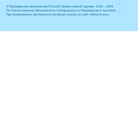
© Приамурская митрополия Русской Православной Церкви, 2012 - 2026
По благословению Митрополита Хабаровского и Приамурского Артемия.
При копировании материалов активная ссылка на сайт обязательна.