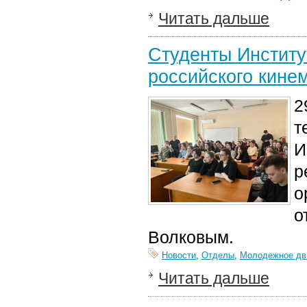
Читать дальше
Студенты Институ
российского кине
2
т
И
р
о
о
Волковым.
Новости
,
Отделы
,
Молодежное дв
Читать дальше