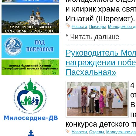
и клирик храма свя
Игнатий (Шеремет).
Новости
,
Приходы
,
Молодежное д
Читать дальше
Руководитель Мол
награждении побе
Пасхальная»
4
о
В
п
конкурса​ детского
Новости
,
Отделы
,
Молодежное дв