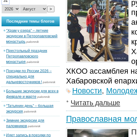
31
р
>
п
а
Последние темы блогов
к
“Храм у озера” – летние
экскурсии в Петропавловский
к
монастырь
palomnik
Х
Престольный праздник
Петропавловского
о
монастыря
palomnik
ХКОО ассамблея на
Поездки по России 2026 –
специально для
Хабаровской епарх
дальневосточников !
palomnik
Новости
,
Молодеж
Большие экскурсии для всех в
феврале и марте
palomnik
Читать дальше
“Татьянин день” – большая
экскурсия
palomnik
Православная мо
Зимние экскурсии для
паломников
palomnik
П
Идет запись в поездки по