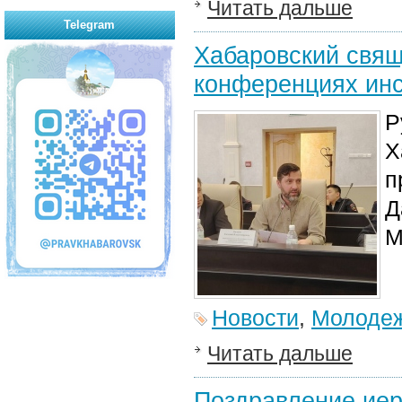
Читать дальше
Telegram
Хабаровский свящ
конференциях ин
Р
Х
п
Д
М
Новости
,
Молодеж
Читать дальше
Поздравление иер