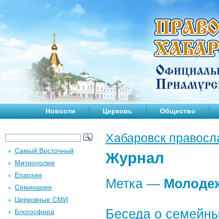
Новости
Церковь
Общество
Хабаровск правосл
Самый Восточный
Журнал
Митрополия
Епархия
Метка —
Молоде
Семинария
Церковные СМИ
Беседа о семейны
Блогосфера