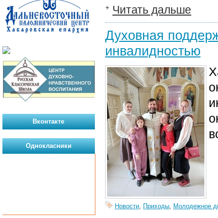
Читать дальше
Духовная поддерж
инвалидностью
Х
о
и
о
Вконтакте
в
Однокласники
Новости
,
Приходы
,
Молодежное д