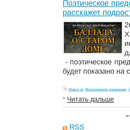
Поэтическое пред
расскажет подрос
2
Х
и
д
- поэтическое пре
будет показано на
Новости
,
Молодежное движение
,
Читать дальше
←
RSS