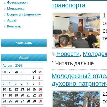
Фотогалерея
транспорта
Медиатека
1
Вопросы священнику
Архив
о
Контакты
с
т
Календарь
Новости
,
Молодеж
Архив
Читать дальше
Август
-
2026
пн
вт
ср
чт
пт
сб
вс
Молодежный отдел
1
2
духовно-патриоти
3
4
5
6
7
8
9
10
11
12
13
14
15
16
2
17
18
19
20
21
22
23
о
24
25
26
27
28
29
30