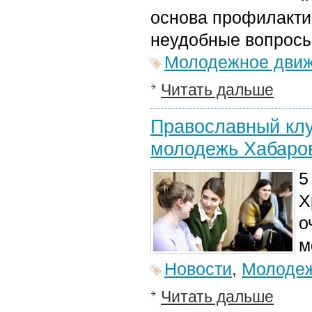
основа профилактик
неудобные вопросы
Молодежное дви
Читать дальше
Православный кл
молодежь Хабаро
5
Х
о
м
Новости
,
Молодеж
Читать дальше