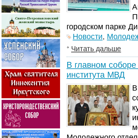
А
П
городском парке Д
Новости
,
Молодеж
Читать дальше
В главном соборе
института МВД
В
с
к
и
м
Молодежного отдел