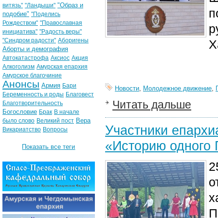
"Образ и
витязь"
"Ландыши"
п
подобие"
"Поделись
Рождеством"
"Православная
р
инициатива"
"Радость веры"
"Синдром радости"
Аборигены
Х
Аборты и демография
Автокатастрофа
Аксиос
Акция
Алкоголизм
Амурская епархия
Амурское благочиние
Анонсы
Армия
Бари
Новости
,
Молодежное движение
,
Беременность и роды
Благовест
Читать дальше
Благотворительность
Богословие
Брак
В начале
Вера
было слово
Великий пост
Участники епархи
Викариатство
Вопросы
«Историю одного
Показать все теги
2
о
х
П