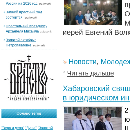
п
России на 2026 год.
palomnik
О
Зимний Крестный ход
состоится !
palomnik
М
Престольный праздник у
иерей Евгений Волк
Архангела Михаила
palomnik
Золотой октябрь в
Петропавловке.
palomnik
Новости
,
Молодеж
Читать дальше
Хабаровский свящ
в юридическом ин
2
Облако тегов
ю
Ш
"Вера и дело"
"Душа"
"Золотой