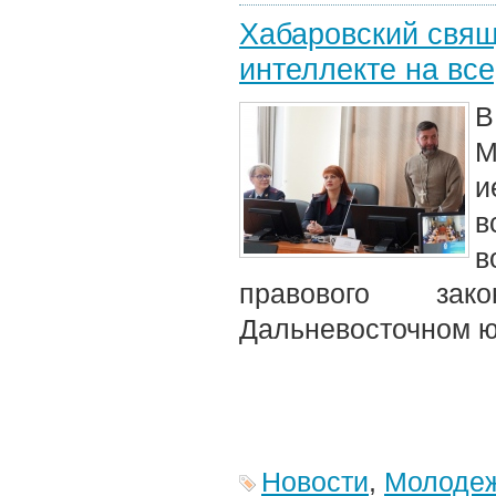
Хабаровский свящ
интеллекте на вс
В
М
и
в
в
правового зак
Дальневосточном ю
Новости
,
Молодеж