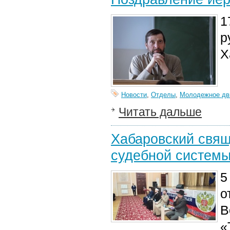
1
р
Х
Новости
,
Отделы
,
Молодежное дв
Читать дальше
Хабаровский свящ
судебной системы
5
о
В
«