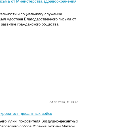
исьма от Министерства здравоохранения
тельности и социальному служению
был удостоен Благодарственного письма от
 развитие гражданского общества.
04.08.2026, 11:29:10
окровителя десантных войск
ьего Илии, покровителя Воздушно-десантных
абаровского собора Успения Божией Матери