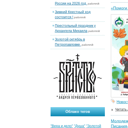
России на 2026 год.
palomnik
«Помоги 
Зимний Крестный ход
состоится !
palomnik
Престольный праздник у
Архангела Михаила
palomnik
Золотой октябрь в
Петропавловке.
palomnik
Новос
Читать
Облако тегов
Молодежн
Писания
"Вера и дело"
"Душа"
"Золотой