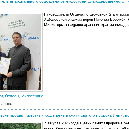
тель епархиального соцотдела был удостоен Благодарственного п
Руководитель Отдела по церковной благотвори
Хабаровской епархии иерей Николай Ворожбит 
Министерства здравоохранения края за вклад в
ти
,
Отделы
,
Милосердие
 дальше
вске прошёл Крестный ход в день памяти святого пророка Илии, п
2 августа 2026
года в день памяти пророка Бож
войск, был совершен Крестный ход от Градо-Х