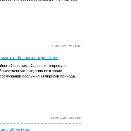
03.08.2026, 12:44:36
память небесного покровителя
бного Серафима Саровского прошли
 Божественную литургию возглавил
 сослужении
сослужили клирик
ов
прихода.
03.08.2026, 08:37:00
ая с 50-летием