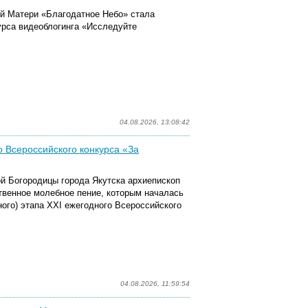
й Матери «Благодатное Небо» стала
урса видеоблогинга «Исследуйте
04.08.2026, 13:08:42
 Всероссийского конкурса «За
ой Богородицы города Якутска архиепископ
твенное молебное пение, которым началась
ного) этапа XXI ежегодного Всероссийского
04.08.2026, 11:59:54