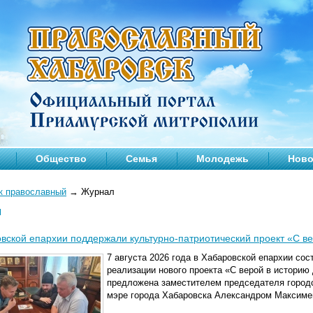
Общество
Семья
Молодежь
Ново
к православный
→
Журнал
л
вской епархии поддержали культурно-патриотический проект «С в
7 августа 2026 года в Хабаровской епархии со
реализации нового проекта «С верой в историю
предложена заместителем председателя городс
мэре города Хабаровска Александром Максиме