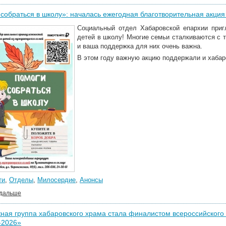
собраться в школу»: началась ежегодная благотворительная акци
Социальный отдел Хабаровской епархии при
детей в школу! Многие семьи сталкиваются с т
и ваша поддержка для них очень важна.
В этом году важную акцию поддержали и хабар
ти
,
Отделы
,
Милосердие
,
Анонсы
 дальше
ая группа хабаровского храма стала финалистом всероссийского 
-2026»