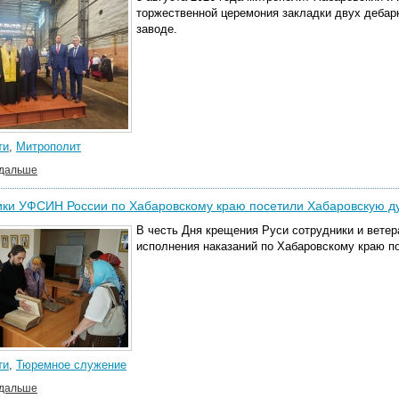
торжественной церемония закладки двух дебар
заводе.
ти
,
Митрополит
 дальше
ики УФСИН России по Хабаровскому краю посетили Хабаровскую 
В честь Дня крещения Руси сотрудники и вете
исполнения наказаний по Хабаровскому краю 
ти
,
Тюремное служение
 дальше