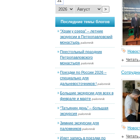
31
>
Последние темы блогов
“Храм у озера” – летние
экскурсии в Петропавловский
монастырь
palomnik
Новос
Престольный праздник
Петропавловского
Читать
монастыря
palomnik
Сотрудн
Поездки по России 2026 –
специально для
дальневосточников !
palomnik
Большие экскурсии для всех в
феврале и марте
palomnik
“Татьянин день” – большая
экскурсия
palomnik
Зимние экскурсии для
Новос
паломников
palomnik
Читать
Идет запись в поездки по