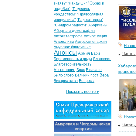
"Образ и
витязь"
"Ландыши"
подобие"
"Поделись
Рождеством"
"Православная
инициатива"
"Радость веры"
"Синдром радости"
Аборигены
Аборты и демография
Автокатастрофа
Аксиос
Акция
Алкоголизм
Амурская епархия
Новос
Амурское благочиние
Анонсы
Армия
Бари
Читать
Беременность и роды
Благовест
Благотворительность
Хабаровс
Богословие
Брак
В начале
нравстве
Вера
было слово
Великий пост
Викариатство
Вопросы
Показать все теги
Новос
Читать