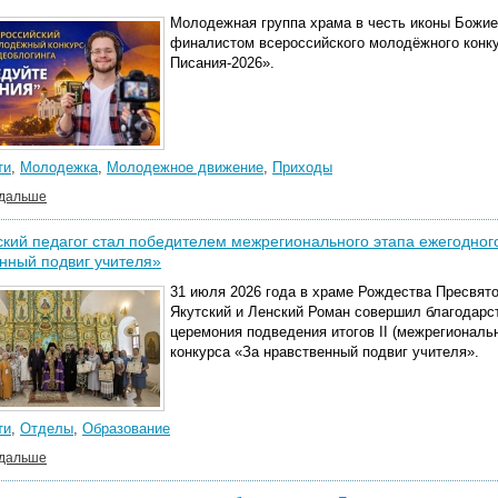
Молодежная группа храма в честь иконы Божие
финалистом всероссийского молодёжного конк
Писания-2026».
ти
,
Молодежка
,
Молодежное движение
,
Приходы
 дальше
кий педагог стал победителем межрегионального этапа ежегодного
нный подвиг учителя»
31 июля 2026 года в храме Рождества Пресвят
Якутский и Ленский Роман совершил благодарс
церемония подведения итогов II (межрегиональ
конкурса «За нравственный подвиг учителя».
ти
,
Отделы
,
Образование
 дальше