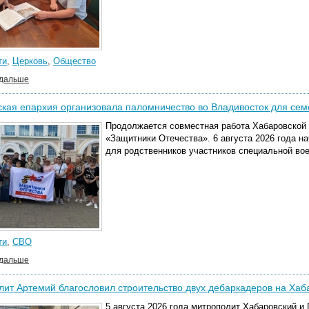
ти
,
Церковь
,
Общество
 дальше
кая епархия организовала паломничество во Владивосток для сем
Продолжается совместная работа Хабаровской 
«Защитники Отечества». 6 августа 2026 года н
для родственников участников специальной вое
ти
,
СВО
 дальше
ит Артемий благословил строительство двух дебаркадеров на Хаб
5 августа 2026 года митрополит Хабаровский и