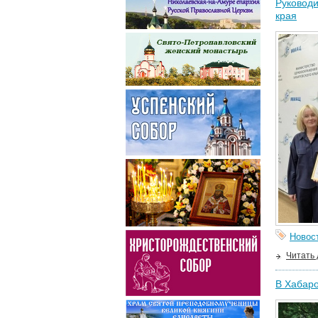
Руководи
края
Новос
Читать
В Хабаро