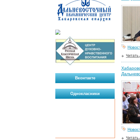
Новос
Читать
Хабаровс
Дальнев
Вконтакте
Однокласники
Новос
Читать