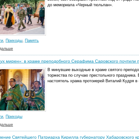
до мемориала «Черный тюльпан».
ти
,
Приходы
,
Память
 дальше
ух мирен»: в храме преподобного Серафима Саровского почтили 
В минувшие выходные в храме
святого
преподо
торжества по случаю престольного праздника.
настоятель храма протоиерей Виталий Кудря
в
ти
,
Приходы
 дальше
ение Святейшего Патриарха Кирилла губернатору Хабаровского кр