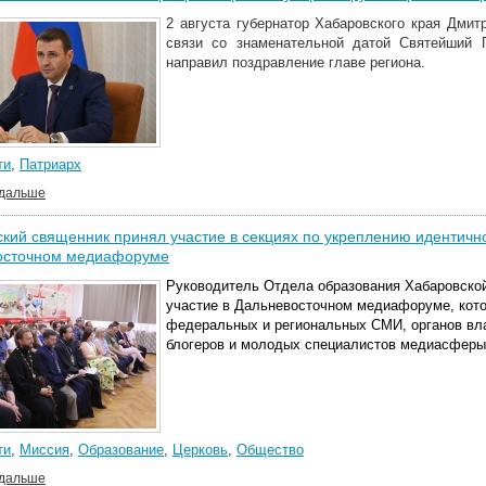
2 августа губернатор Хабаровского края Дми
связи со знаменательной датой Святейший 
направил поздравление главе региона.
ти
,
Патриарх
 дальше
кий священник принял участие в секциях по укреплению идентично
осточном медиафоруме
Руководитель
Отдела образования Хабаровской
участие в Дальневосточном медиафоруме, кот
федеральных и региональных СМИ, органов вла
блогеров и молодых специалистов медиасферы
ти
,
Миссия
,
Образование
,
Церковь
,
Общество
 дальше