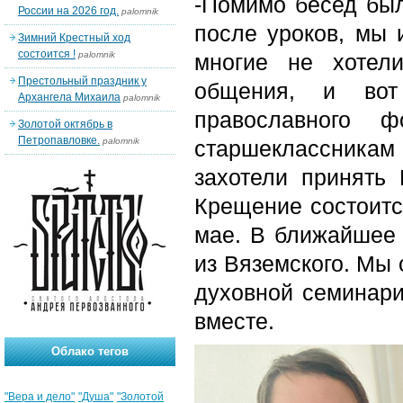
-Помимо бесед бы
России на 2026 год.
palomnik
после уроков, мы 
Зимний Крестный ход
состоится !
palomnik
многие не хотел
Престольный праздник у
общения, и во
Архангела Михаила
palomnik
православного ф
Золотой октябрь в
Петропавловке.
palomnik
старшеклассника
захотели принять 
Крещение состоитс
мае. В ближайшее 
из Вяземского. Мы 
духовной семинари
вместе.
Облако тегов
"Вера и дело"
"Душа"
"Золотой