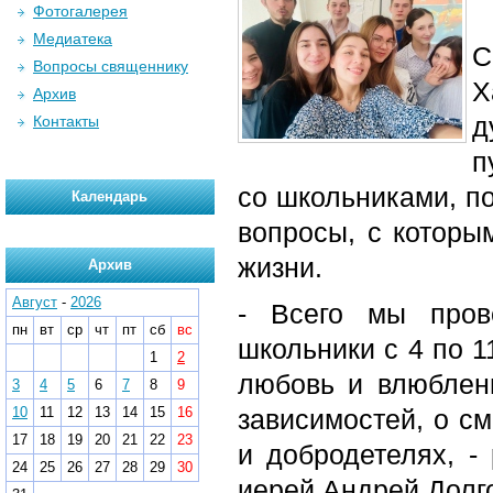
Фотогалерея
Медиатека
С
Вопросы священнику
Х
Архив
д
Контакты
п
со школьниками, по
Календарь
вопросы, с которы
жизни.
Архив
Август
-
2026
- Всего мы пров
пн
вт
ср
чт
пт
сб
вс
школьники с 4 по 1
1
2
любовь и влюбленн
3
4
5
6
7
8
9
10
11
12
13
14
15
16
зависимостей, о см
17
18
19
20
21
22
23
и добродетелях, -
24
25
26
27
28
29
30
иерей Андрей Долг