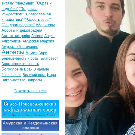
"Образ и
витязь"
"Ландыши"
подобие"
"Поделись
Рождеством"
"Православная
инициатива"
"Радость веры"
"Синдром радости"
Аборигены
Аборты и демография
Автокатастрофа
Аксиос
Акция
Алкоголизм
Амурская епархия
Амурское благочиние
Анонсы
Армия
Бари
Беременность и роды
Благовест
Благотворительность
Богословие
Брак
В начале
Вера
было слово
Великий пост
Викариатство
Вопросы
Показать все теги