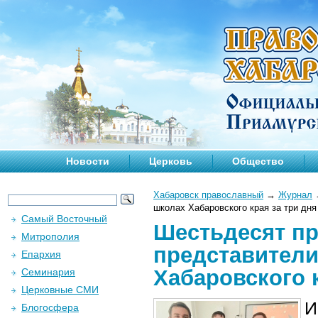
Новости
Церковь
Общество
Хабаровск православный
→
Журнал
школах Хабаровского края за три дня
Самый Восточный
Шестьдесят пр
Митрополия
представители
Епархия
Хабаровского к
Семинария
Церковные СМИ
И
Блогосфера