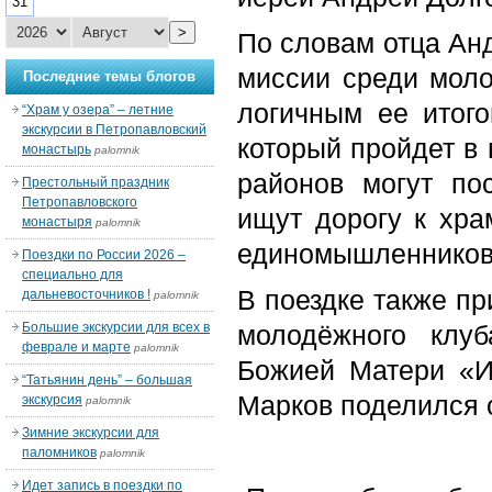
31
>
По словам отца Анд
миссии среди моло
Последние темы блогов
логичным ее итог
“Храм у озера” – летние
экскурсии в Петропавловский
который пройдет в 
монастырь
palomnik
районов могут пос
Престольный праздник
Петропавловского
ищут дорогу к храм
монастыря
palomnik
единомышленников 
Поездки по России 2026 –
специально для
В поездке также пр
дальневосточников !
palomnik
Большие экскурсии для всех в
молодёжного клу
феврале и марте
palomnik
Божией Матери «И
“Татьянин день” – большая
Марков поделился 
экскурсия
palomnik
Зимние экскурсии для
паломников
palomnik
Идет запись в поездки по