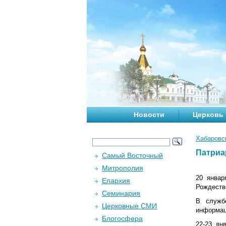
Новости
Церковь
Хабаровс
Патриа
Самый Восточный
Митрополия
20 январ
Епархия
Рождеств
Семинария
В служб
Церковные СМИ
информац
Блогосфера
22-23 ян