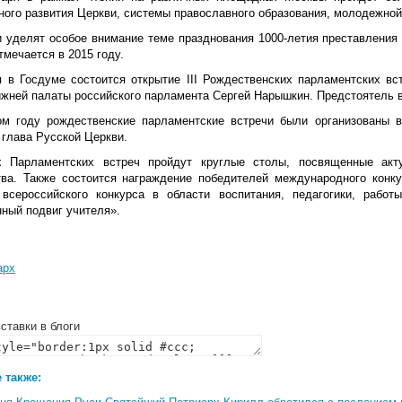
ного развития Церкви, системы православного образования, молодежной 
и уделят особое внимание теме празднования 1000-летия преставления 
тмечается в 2015 году.
я в Госдуме состоится открытие III Рождественских парламентских вс
ижней палаты российского парламента Сергей Нарышкин. Предстоятель в
м году рождественские парламентские встречи были организованы в
 глава Русской Церкви.
 Парламентских встреч пройдут круглые столы, посвященные акт
тва. Также состоится награждение победителей международного конку
всероссийского конкурса в области воспитания, педагогики, раб
нный подвиг учителя».
арх
ставки в блоги
 также: