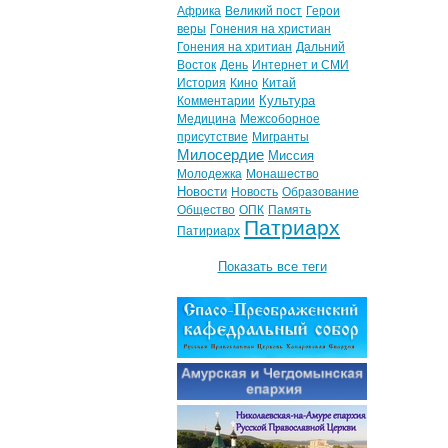
Африка
Великий пост
Герои
веры
Гонения на христиан
Гонения на хритиан
Дальний
Восток
День
Интернет и СМИ
История
Кино
Китай
Культура
Комментарии
Медицина
Межсоборное
присутствие
Мигранты
Милосердие
Миссия
Молодежка
Монашество
Новости
Новость
Образование
Общество
ОПК
Память
Патриарх
Патириарх
Показать все теги