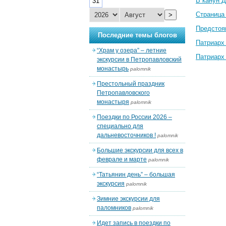
В канун 
31
Страница
>
Предстоя
Последние темы блогов
Патриарх
“Храм у озера” – летние
Патриарх
экскурсии в Петропавловский
монастырь
palomnik
Престольный праздник
Петропавловского
монастыря
palomnik
Поездки по России 2026 –
специально для
дальневосточников !
palomnik
Большие экскурсии для всех в
феврале и марте
palomnik
“Татьянин день” – большая
экскурсия
palomnik
Зимние экскурсии для
паломников
palomnik
Идет запись в поездки по