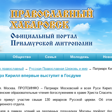
Общество
Семья
Молодежь
Ново
к православный
→
Русская Православная Церковь и мир
→
Патриарх Ки
рх Кирилл впервые выступит в Госдуме
я. Москва. ПРОТОИНФО – Патриарх Московский и всея Руси Кирилл
енские образовательные чтения богослужением в храме Христа Спасите
е примут участие свыше 130 иерархов Русской церкви. Об это
ионного отдела.
варя в рамках чтений на различных площадках Москвы пройдет бо