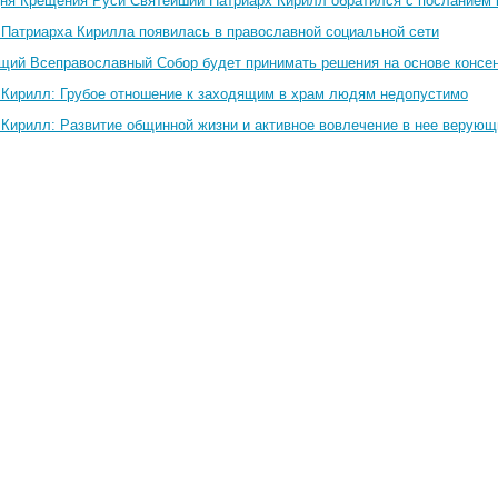
Дня Крещения Руси Святейший Патриарх Кирилл обратился с посланием 
 Патриарха Кирилла появилась в православной социальной сети
щий Всеправославный Собор будет принимать решения на основе консен
 Кирилл: Грубое отношение к заходящим в храм людям недопустимо
 Кирилл: Развитие общинной жизни и активное вовлечение в нее верую