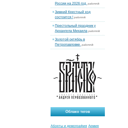
России на 2026 год.
palomnik
Зимний Крестный ход
состоится !
palomnik
Престольный праздник у
Архангела Михаила
palomnik
Золотой октябрь в
Петропавловке.
palomnik
Облако тегов
Аборты и демография
Армия