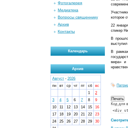
Фотогалерея
современ
Медиатека
Участник
Вопросы священнику
которое о
Архив
22 январ
спикер Н
Контакты
В прошло
выступил
Календарь
В рамках
государс
мира» и 
нравстве
Архив
Август
-
2026
Патри
пн
вт
ср
чт
пт
сб
вс
1
2
3
4
5
6
7
8
9
Код для в
10
11
12
13
14
15
16
17
18
19
20
21
22
23
Смотрите
24
25
26
27
28
29
30