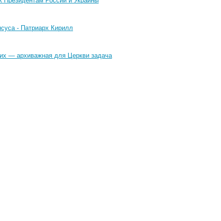
к Президентам России и Украины
суса - Патриарх Кирилл
щих — архиважная для Церкви задача