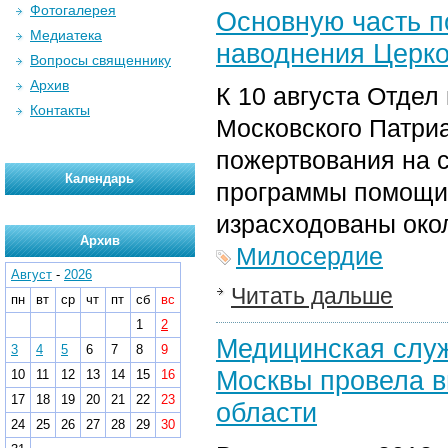
Фотогалерея
Основную часть п
Медиатека
наводнения Церко
Вопросы священнику
Архив
К 10 августа Отдел
Контакты
Московского Патри
пожертвования на 
Календарь
программы помощи 
израсходованы око
Архив
Милосердие
Август
-
2026
Читать дальше
пн
вт
ср
чт
пт
сб
вс
1
2
Медицинская служ
3
4
5
6
7
8
9
Москвы провела в
10
11
12
13
14
15
16
17
18
19
20
21
22
23
области
24
25
26
27
28
29
30