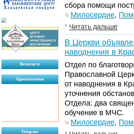
сбора помощи пос
Милосердие
,
Пом
Читать дальше
В Церкви объявле
наводнения в Кра
Отдел по благотво
Вконтакте
Православной Церк
Однокласники
от наводнения в Кр
уточнения обстано
Отдела: два свяще
обучение в МЧС.
Милосердие
,
Пом
Telegram