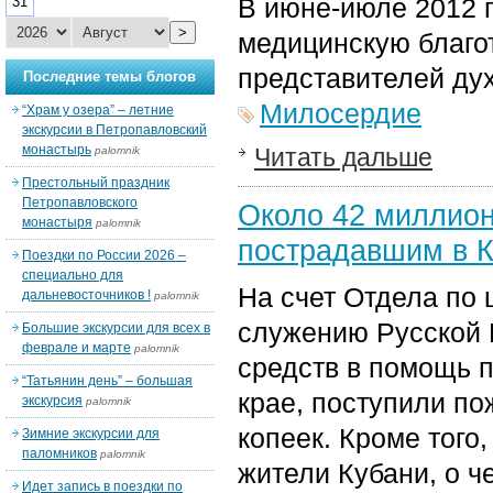
В июне-июле 2012 
31
>
медицинскую благо
представителей дух
Последние темы блогов
Милосердие
“Храм у озера” – летние
экскурсии в Петропавловский
монастырь
Читать дальше
palomnik
Престольный праздник
Петропавловского
Около 42 миллион
монастыря
palomnik
пострадавшим в К
Поездки по России 2026 –
специально для
На счет Отдела по 
дальневосточников !
palomnik
служению Русской 
Большие экскурсии для всех в
феврале и марте
palomnik
средств в помощь 
“Татьянин день” – большая
крае, поступили по
экскурсия
palomnik
копеек. Кроме того
Зимние экскурсии для
паломников
palomnik
жители Кубани, о 
Идет запись в поездки по