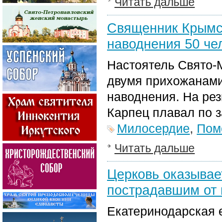
Читать дальше
Священник Крымск
наводнения 50 че
Настоятель Свято-
двумя прихожанами
наводнения. На рез
Карпец плавал по 
Милосердие
,
Пом
Читать дальше
Церковь оказывае
пострадавшим от 
Екатеринодарская 