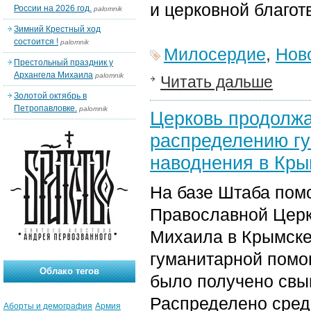
и церковной благот
России на 2026 год.
palomnik
Зимний Крестный ход
состоится !
palomnik
Милосердие
,
Нов
Престольный праздник у
Архангела Михаила
palomnik
Читать дальше
Золотой октябрь в
Петропавловке.
palomnik
Церковь продолжа
распределению г
наводнения в Кры
На базе Штаба пом
Православной Церк
Михаила в Крымске
гуманитарной помощ
Облако тегов
было получено свыш
Распределено сред
Аборты и демография
Армия