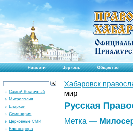
Новости
Церковь
Общество
Хабаровск правосл
Самый Восточный
мир
Митрополия
Русская Право
Епархия
Семинария
Метка —
Милосе
Церковные СМИ
Блогосфера