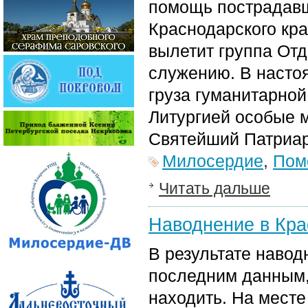
помощь пострадавш
Краснодарского кра
вылетит группа Отд
служению. В насто
груза гуманитарно
Литургией особые 
Святейший Патриар
Милосердие
,
Пом
Читать дальше
Наводнение в Кр
В результате навод
последним данным,
находить. На месте