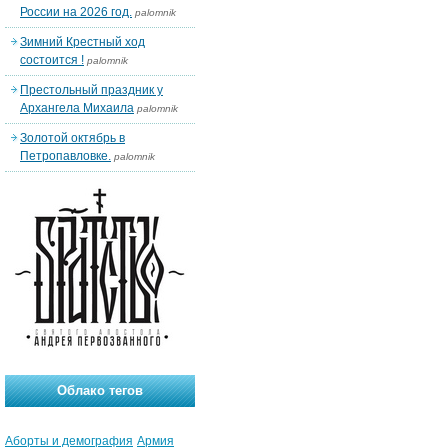
России на 2026 год.
palomnik
Зимний Крестный ход
состоится !
palomnik
Престольный праздник у
Архангела Михаила
palomnik
Золотой октябрь в
Петропавловке.
palomnik
Облако тегов
Аборты и демография
Армия