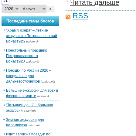
31
Читать дальше
>
RSS
Последние темы блогов
“Храм у озера” – летние
экскурсии в Петропавловский
монастырь
palomnik
Престольный праздник
Петропавловского
монастыря
palomnik
Поездки по России 2026 –
специально для
дальневосточников !
palomnik
Большие экскурсии для всех в
феврале и марте
palomnik
“Татьянин день” – большая
экскурсия
palomnik
Зимние экскурсии для
паломников
palomnik
Идет запись в поездки по