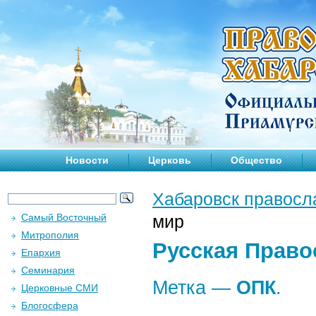
Новости
Церковь
Общество
Хабаровск правосл
Самый Восточный
мир
Митрополия
Русская Право
Епархия
Семинария
Метка —
ОПК
.
Церковные СМИ
Блогосфера