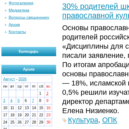
Фотогалерея
30% родителей шк
Медиатека
православной кул
Вопросы священнику
Архив
Основы православн
Контакты
родителей российс
«Дисциплины для с
Календарь
писали заявление, 
По итогам апробаци
Архив
основы православн
Август
-
2026
— 18%, исламской 
пн
вт
ср
чт
пт
сб
вс
0,5% решили изучат
1
2
директор департам
3
4
5
6
7
8
9
10
11
12
13
14
15
16
Елена Низиенко.
17
18
19
20
21
22
23
Культура
,
ОПК
24
25
26
27
28
29
30