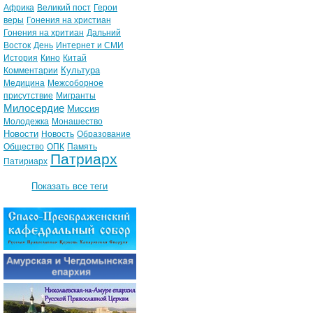
Африка
Великий пост
Герои
веры
Гонения на христиан
Гонения на хритиан
Дальний
Восток
День
Интернет и СМИ
История
Кино
Китай
Культура
Комментарии
Медицина
Межсоборное
присутствие
Мигранты
Милосердие
Миссия
Молодежка
Монашество
Новости
Новость
Образование
Общество
ОПК
Память
Патриарх
Патириарх
Показать все теги