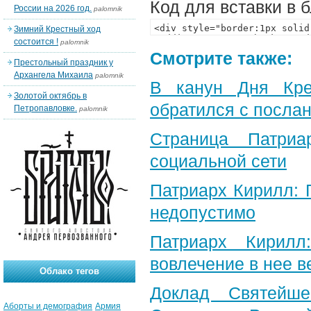
Код для вставки в 
России на 2026 год.
palomnik
Зимний Крестный ход
состоится !
palomnik
Смотрите также:
Престольный праздник у
Архангела Михаила
palomnik
В канун Дня Кре
Золотой октябрь в
обратился с посла
Петропавловке.
palomnik
Страница Патриа
социальной сети
Патриарх Кирилл: 
недопустимо
Патриарх Кирилл
вовлечение в нее 
Облако тегов
Доклад Святейше
Аборты и демография
Армия