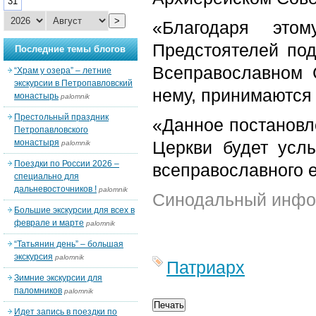
31
>
«Благодаря это
Предстоятелей под
Последние темы блогов
Всеправославном С
“Храм у озера” – летние
экскурсии в Петропавловский
нему, принимаются 
монастырь
palomnik
Престольный праздник
«Данное постановле
Петропавловского
монастыря
Церкви будет усл
palomnik
Поездки по России 2026 –
всеправославного 
специально для
дальневосточников !
palomnik
Синодальный инфо
Большие экскурсии для всех в
феврале и марте
palomnik
“Татьянин день” – большая
экскурсия
palomnik
Патриарх
Зимние экскурсии для
паломников
palomnik
Идет запись в поездки по