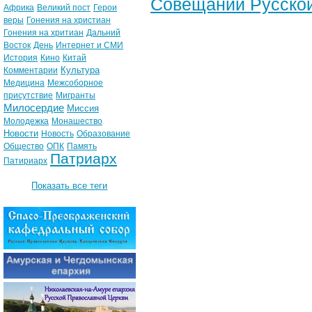
Совещании Русской
Африка
Великий пост
Герои
веры
Гонения на христиан
Гонения на хритиан
Дальний
Восток
День
Интернет и СМИ
История
Кино
Китай
Культура
Комментарии
Медицина
Межсоборное
присутствие
Мигранты
Милосердие
Миссия
Молодежка
Монашество
Новости
Новость
Образование
Общество
ОПК
Память
Патриарх
Патириарх
Показать все теги