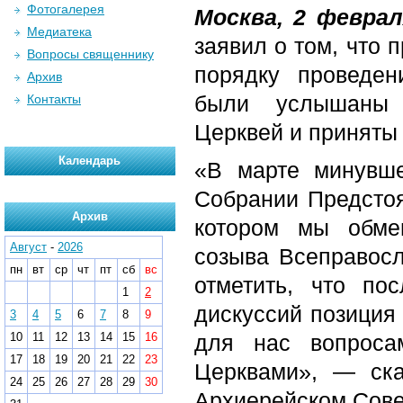
Фотогалерея
Москва, 2 февра
Медиатека
заявил о том, что
Вопросы священнику
порядку проведен
Архив
были услышаны 
Контакты
Церквей и приняты 
Календарь
«В марте минувше
Собрании Предсто
Архив
котором мы обме
Август
-
2026
созыва Всеправосл
пн
вт
ср
чт
пт
сб
вс
отметить, что по
1
2
дискуссий позиция
3
4
5
6
7
8
9
10
11
12
13
14
15
16
для нас вопроса
17
18
19
20
21
22
23
Церквами», — ск
24
25
26
27
28
29
30
Архиерейском Сове