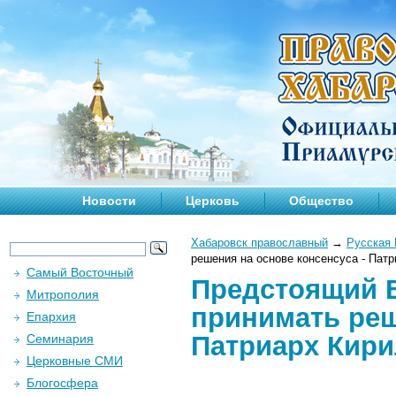
Новости
Церковь
Общество
Хабаровск православный
→
Русская 
решения на основе консенсуса - Пат
Самый Восточный
Предстоящий 
Митрополия
принимать реш
Епархия
Патриарх Кир
Семинария
Церковные СМИ
Блогосфера