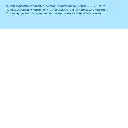
© Приамурская митрополия Русской Православной Церкви, 2012 - 2026
По благословению Митрополита Хабаровского и Приамурского Артемия.
При копировании материалов активная ссылка на сайт обязательна.