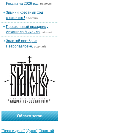
России на 2026 год.
palomnik
Зимний Крестный ход
состоится !
palomnik
Престольный праздник у
Архангела Михаила
palomnik
Золотой октябрь в
Петропавловке.
palomnik
Облако тегов
"Вера и дело"
"Душа"
"Золотой