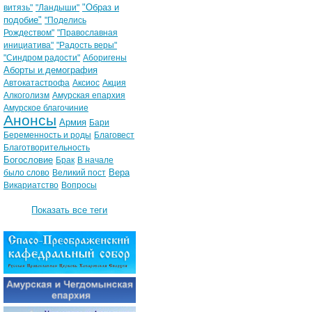
"Образ и
витязь"
"Ландыши"
подобие"
"Поделись
Рождеством"
"Православная
инициатива"
"Радость веры"
"Синдром радости"
Аборигены
Аборты и демография
Автокатастрофа
Аксиос
Акция
Алкоголизм
Амурская епархия
Амурское благочиние
Анонсы
Армия
Бари
Беременность и роды
Благовест
Благотворительность
Богословие
Брак
В начале
Вера
было слово
Великий пост
Викариатство
Вопросы
Показать все теги