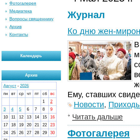
Фотогалерея
Медиатека
Журнал
Вопросы священнику
Архив
Ко дню жен-мирон
Контакты
В
м
Календарь
с
в
Архив
ж
Август
-
2026
Ему, ставших свид
пн
вт
ср
чт
пт
сб
вс
1
2
Новости
,
Приход
3
4
5
6
7
8
9
Читать дальше
10
11
12
13
14
15
16
17
18
19
20
21
22
23
Фотогалерея
24
25
26
27
28
29
30