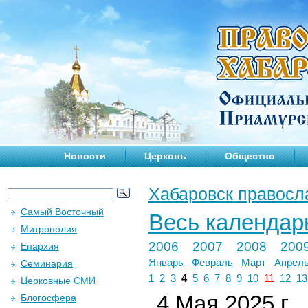
Новости
Церковь
Общество
Хабаровск правосл
Самый Восточный
Весь календар
Митрополия
2006
2007
2008
200
Епархия
Январь
Февраль
Март
Апрел
Семинария
1
2
3
4
5
6
7
8
9
10
11
12
13
Церковные СМИ
4 Мая 2025 г.
Блогосфера