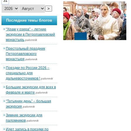
31
>
Последние темы блогов
“Храм у озера” – летние
экскурсии в Петропавловский
монастырь
palomnik
Престольный праздник
Петропавловского
монастыря
palomnik
Поездки по России 2026 –
специально для
дальневосточников !
palomnik
Большие экскурсии для всех в
феврале и марте
palomnik
“Татьянин день” – большая
экскурсия
palomnik
Зимние экскурсии для
паломников
palomnik
Идет запись в поездки по