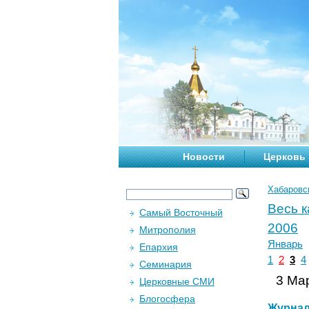
Новости
Церковь
Хабаровс
Весь 
Самый Восточный
2006
Митрополия
Январь
Епархия
1
2
3
4
Семинария
3 Мар
Церковные СМИ
Блогосфера
Журна