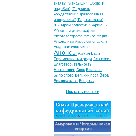
"Образ и
витязь"
"Ландыши"
подобие"
"Поделись
Рождеством"
"Православная
инициатива"
"Радость веры"
"Синдром радости"
Аборигены
Аборты и демография
Автокатастрофа
Аксиос
Акция
Алкоголизм
Амурская епархия
Амурское благочиние
Анонсы
Армия
Бари
Беременность и роды
Благовест
Благотворительность
Богословие
Брак
В начале
Вера
было слово
Великий пост
Викариатство
Вопросы
Показать все теги