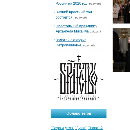
России на 2026 год.
palomnik
Зимний Крестный ход
состоится !
palomnik
Престольный праздник у
Архангела Михаила
palomnik
Золотой октябрь в
Петропавловке.
palomnik
Облако тегов
"Вера и дело"
"Душа"
"Золотой