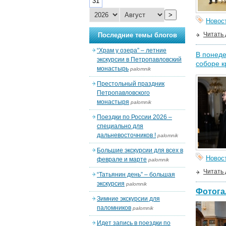
31
>
Новос
Читать
Последние темы блогов
“Храм у озера” – летние
В понеде
экскурсии в Петропавловский
соборе к
монастырь
palomnik
Престольный праздник
Петропавловского
монастыря
palomnik
Поездки по России 2026 –
специально для
дальневосточников !
palomnik
Большие экскурсии для всех в
Новос
феврале и марте
palomnik
Читать
“Татьянин день” – большая
экскурсия
palomnik
Фотога
Зимние экскурсии для
паломников
palomnik
Идет запись в поездки по