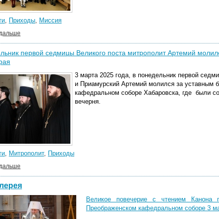
ти
,
Приходы
,
Миссия
 дальше
льник первой седмицы Великого поста митрополит Артемий молил
рая
3 марта 2025 года, в понедельник первой седм
и Приамурский Артемий молился за уставным 
кафедральном соборе Хабаровска, где были со
вечерня.
ти
,
Митрополит
,
Приходы
 дальше
лерея
Великое повечерие с чтением Канона п
Преображенском кафедральном соборе 3 мар