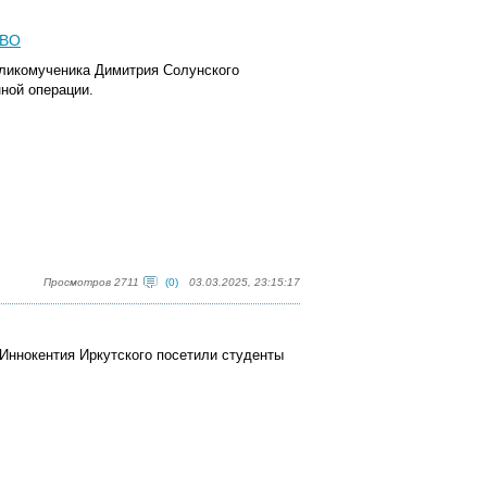
СВО
еликомученика Димитрия Солунского
ной операции.
Просмотров 2711
(0)
03.03.2025, 23:15:17
 Иннокентия Иркутского посетили студенты