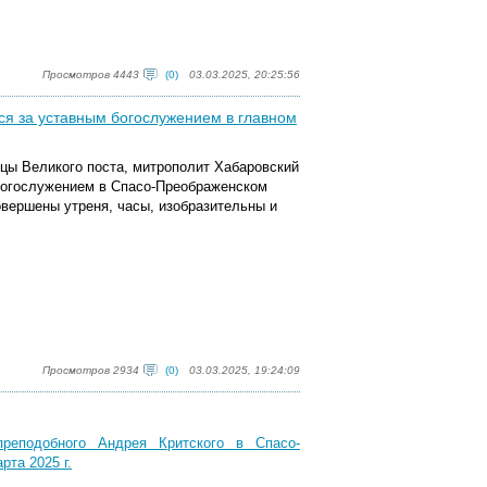
Просмотров 4443
(0)
03.03.2025, 20:25:56
ся за уставным богослужением в главном
ицы Великого поста, митрополит Хабаровский
богослужением в Спасо-Преображенском
вершены утреня, часы, изобразительны и
Просмотров 2934
(0)
03.03.2025, 19:24:09
реподобного Андрея Критского в Спасо-
та 2025 г.