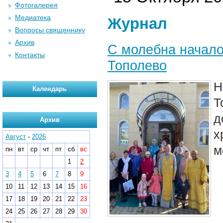
Фотогалерея
Медиатека
Журнал
Вопросы священнику
Архив
С молебна начало
Контакты
Тополево
Н
Календарь
Т
д
Архив
х
Август
-
2026
м
пн
вт
ср
чт
пт
сб
вс
1
2
3
4
5
6
7
8
9
10
11
12
13
14
15
16
17
18
19
20
21
22
23
24
25
26
27
28
29
30