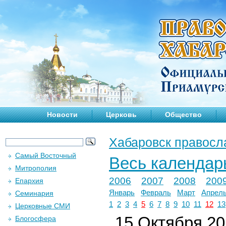
Новости
Церковь
Общество
Хабаровск правосл
Самый Восточный
Весь календар
Митрополия
2006
2007
2008
200
Епархия
Январь
Февраль
Март
Апрел
Семинария
1
2
3
4
5
6
7
8
9
10
11
12
13
Церковные СМИ
15 Октября 202
Блогосфера