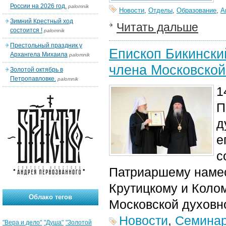
России на 2026 год.
palomnik
Новости
,
Отделы
,
Образование
,
А
Зимний Крестный ход
Читать дальше
состоится !
palomnik
Престольный праздник у
Епископ Бикински
Архангела Михаила
palomnik
члена Московской
Золотой октябрь в
Петропавловке.
palomnik
1
П
д
е
с
Патриарш
ему
наме
Крутицк
ому
и Коло
Облако тегов
Московской духовн
Новости
,
Семина
"Вера и дело"
"Душа"
"Золотой