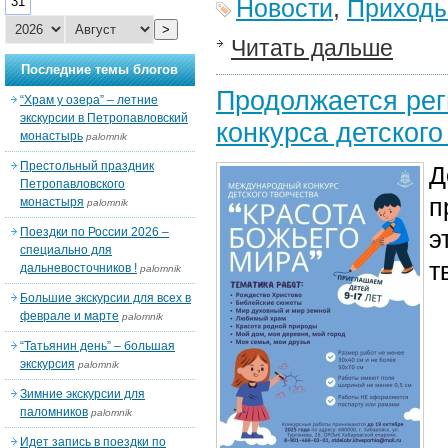
31
Новости
,
Приход
>
Читать дальше
Последние темы блогов
Продолжается рег
“Храм у озера” – летние
экскурсии в Петропавловский
конкурса детского
монастырь
palomnik
Престольный праздник
Д
Петропавловского
п
монастыря
palomnik
Поездки по России 2026 –
э
специально для
т
дальневосточников !
palomnik
Большие экскурсии для всех в
феврале и марте
palomnik
“Татьянин день” – большая
экскурсия
palomnik
Зимние экскурсии для
паломников
palomnik
Идет запись в поездки по