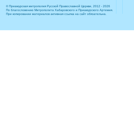
© Приамурская митрополия Русской Православной Церкви, 2012 - 2026
По благословению Митрополита Хабаровского и Приамурского Артемия.
При копировании материалов активная ссылка на сайт обязательна.