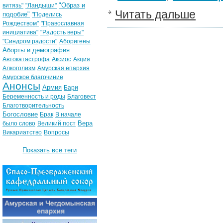
"Образ и
витязь"
"Ландыши"
Читать дальше
подобие"
"Поделись
Рождеством"
"Православная
инициатива"
"Радость веры"
"Синдром радости"
Аборигены
Аборты и демография
Автокатастрофа
Аксиос
Акция
Алкоголизм
Амурская епархия
Амурское благочиние
Анонсы
Армия
Бари
Беременность и роды
Благовест
Благотворительность
Богословие
Брак
В начале
Вера
было слово
Великий пост
Викариатство
Вопросы
Показать все теги