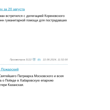
х за 20 августа
ман встретился с делегацией Кореновского
тонн гуманитарной помощи для пострадавших
Просмотров 3122
(0)
22.08.2024, 11:52:00
и Пожарский
 Святейшего Патриарха Московского и всея
а о Победе в Хабаровскую епархию
тери Казанская.