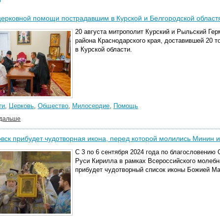
церковной помощи пострадавшим в Курской и Белгородской областя
20 августа митрополит Курский и Рыльский Гер
района Краснодарского края, доставившей 20 
в Курской области.
ти
,
Церковь
,
Общество
,
Милосердие
,
Помощь
 дальше
вск прибудет чудотворная икона, перед которой молились Минин 
С 3 по 6 сентября 2024 года по благословению
Руси Кирилла в рамках Всероссийского молебн
прибудет чудотворный список иконы Божией Ма