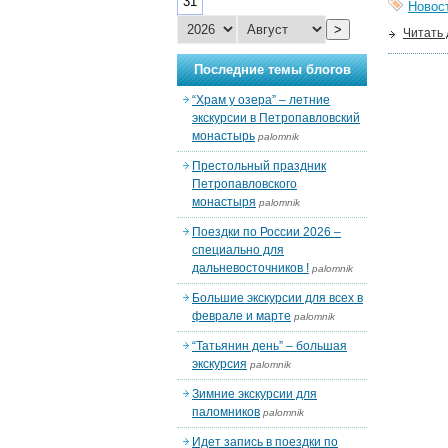
31
Новос
>
Читать
Последние темы блогов
“Храм у озера” – летние
экскурсии в Петропавловский
монастырь
palomnik
Престольный праздник
Петропавловского
монастыря
palomnik
Поездки по России 2026 –
специально для
дальневосточников !
palomnik
Большие экскурсии для всех в
феврале и марте
palomnik
“Татьянин день” – большая
экскурсия
palomnik
Зимние экскурсии для
паломников
palomnik
Идет запись в поездки по