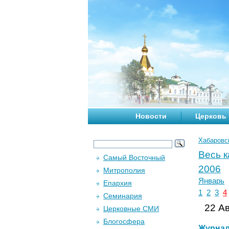
Новости
Церковь
Хабаровс
Весь 
Самый Восточный
2006
Митрополия
Январь
Епархия
1
2
3
4
Семинария
22 Ав
Церковные СМИ
Блогосфера
Журна