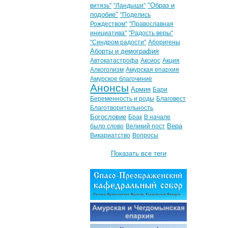
"Образ и
витязь"
"Ландыши"
подобие"
"Поделись
Рождеством"
"Православная
инициатива"
"Радость веры"
"Синдром радости"
Аборигены
Аборты и демография
Автокатастрофа
Аксиос
Акция
Алкоголизм
Амурская епархия
Амурское благочиние
Анонсы
Армия
Бари
Беременность и роды
Благовест
Благотворительность
Богословие
Брак
В начале
Вера
было слово
Великий пост
Викариатство
Вопросы
Показать все теги