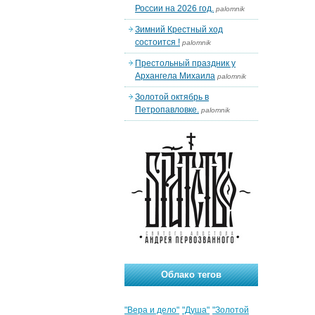
России на 2026 год.
palomnik
Зимний Крестный ход
состоится !
palomnik
Престольный праздник у
Архангела Михаила
palomnik
Золотой октябрь в
Петропавловке.
palomnik
Облако тегов
"Вера и дело"
"Душа"
"Золотой