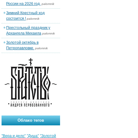
России на 2026 год.
palomnik
Зимний Крестный ход
состоится !
palomnik
Престольный праздник у
Архангела Михаила
palomnik
Золотой октябрь в
Петропавловке.
palomnik
Облако тегов
"Вера и дело"
"Душа"
"Золотой