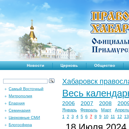
Новости
Церковь
Общество
Хабаровск правосл
Самый Восточный
Весь календар
Митрополия
2006
2007
2008
200
Епархия
Январь
Февраль
Март
Апрел
Семинария
1
2
3
4
5
6
7
8
9
10
11
12
13
Церковные СМИ
18 Июля 2024 
Блогосфера