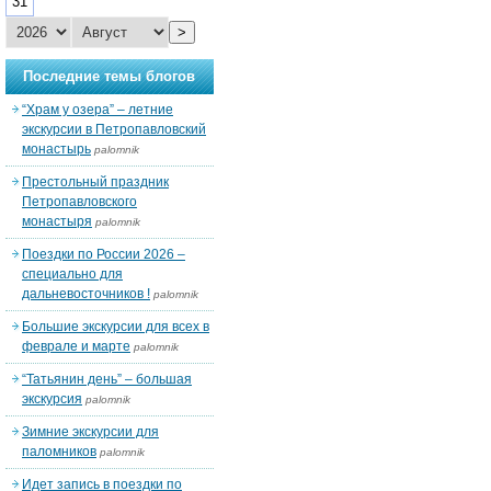
31
>
Последние темы блогов
“Храм у озера” – летние
экскурсии в Петропавловский
монастырь
palomnik
Престольный праздник
Петропавловского
монастыря
palomnik
Поездки по России 2026 –
специально для
дальневосточников !
palomnik
Большие экскурсии для всех в
феврале и марте
palomnik
“Татьянин день” – большая
экскурсия
palomnik
Зимние экскурсии для
паломников
palomnik
Идет запись в поездки по