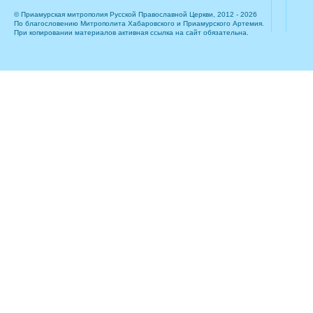
© Приамурская митрополия Русской Православной Церкви, 2012 - 2026
По благословению Митрополита Хабаровского и Приамурского Артемия.
При копировании материалов активная ссылка на сайт обязательна.