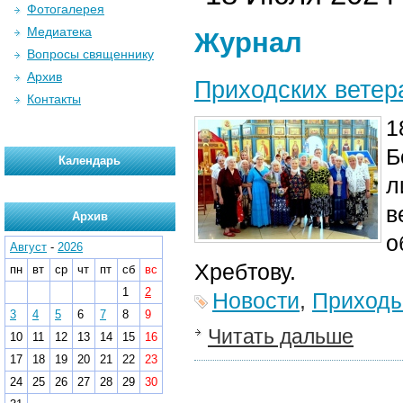
Фотогалерея
Медиатека
Журнал
Вопросы священнику
Архив
Приходских ветер
Контакты
1
Б
Календарь
л
в
Архив
о
Август
-
2026
Хребтову.
пн
вт
ср
чт
пт
сб
вс
1
2
Новости
,
Приход
3
4
5
6
7
8
9
Читать дальше
10
11
12
13
14
15
16
17
18
19
20
21
22
23
24
25
26
27
28
29
30