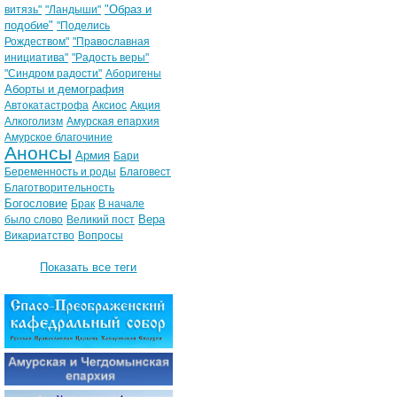
"Образ и
витязь"
"Ландыши"
подобие"
"Поделись
Рождеством"
"Православная
инициатива"
"Радость веры"
"Синдром радости"
Аборигены
Аборты и демография
Автокатастрофа
Аксиос
Акция
Алкоголизм
Амурская епархия
Амурское благочиние
Анонсы
Армия
Бари
Беременность и роды
Благовест
Благотворительность
Богословие
Брак
В начале
Вера
было слово
Великий пост
Викариатство
Вопросы
Показать все теги