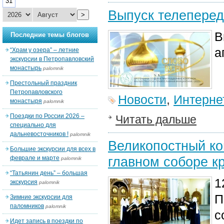
31
Выпуск телеперед
>
В
Последние темы блогов
а
“Храм у озера” – летние
экскурсии в Петропавловский
монастырь
palomnik
Престольный праздник
Петропавловского
Новости
,
Интерне
монастыря
palomnik
Поездки по России 2026 –
Читать дальше
специально для
дальневосточников !
palomnik
Великопостный кон
Большие экскурсии для всех в
главном соборе к
феврале и марте
palomnik
“Татьянин день” – большая
1
экскурсия
palomnik
П
Зимние экскурсии для
паломников
palomnik
с
Идет запись в поездки по