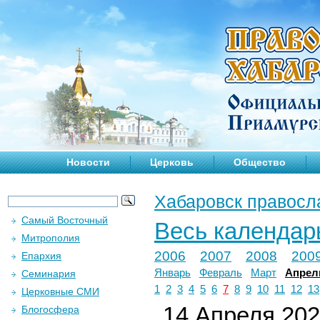
Новости
Церковь
Общество
Хабаровск правосл
Самый Восточный
Весь календар
Митрополия
2006
2007
2008
200
Епархия
Январь
Февраль
Март
Апрел
Семинария
1
2
3
4
5
6
7
8
9
10
11
12
13
Церковные СМИ
14 Апреля 2024
Блогосфера