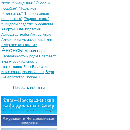
"Образ и
витязь"
"Ландыши"
подобие"
"Поделись
Рождеством"
"Православная
инициатива"
"Радость веры"
"Синдром радости"
Аборигены
Аборты и демография
Автокатастрофа
Аксиос
Акция
Алкоголизм
Амурская епархия
Амурское благочиние
Анонсы
Армия
Бари
Беременность и роды
Благовест
Благотворительность
Богословие
Брак
В начале
Вера
было слово
Великий пост
Викариатство
Вопросы
Показать все теги