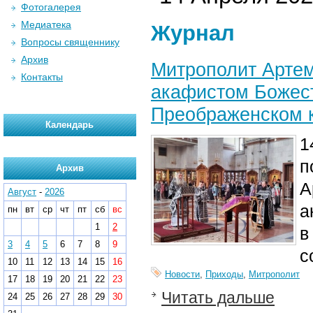
Фотогалерея
Медиатека
Журнал
Вопросы священнику
Архив
Митрополит Арте
Контакты
акафистом Божес
Преображенском 
Календарь
1
п
Архив
А
Август
-
2026
а
пн
вт
ср
чт
пт
сб
вс
1
2
в
3
4
5
6
7
8
9
с
10
11
12
13
14
15
16
Новости
,
Приходы
,
Митрополит
17
18
19
20
21
22
23
Читать дальше
24
25
26
27
28
29
30