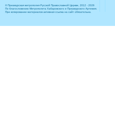
© Приамурская митрополия Русской Православной Церкви, 2012 - 2026
По благословению Митрополита Хабаровского и Приамурского Артемия.
При копировании материалов активная ссылка на сайт обязательна.