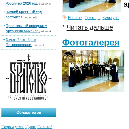
а
России на 2026 год.
palomnik
Зимний Крестный ход
состоится !
Новости
,
Приходы
,
Культура
palomnik
Читать дальше
Престольный праздник у
Архангела Михаила
palomnik
Фотогалерея
Золотой октябрь в
Петропавловке.
palomnik
Облако тегов
"Вера и дело"
"Душа"
"Золотой