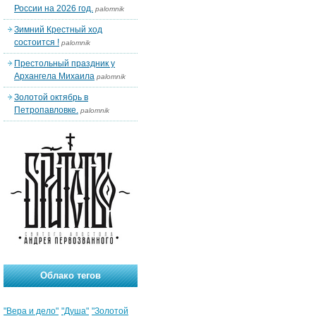
России на 2026 год.
palomnik
Зимний Крестный ход
состоится !
palomnik
Престольный праздник у
Архангела Михаила
palomnik
Золотой октябрь в
Петропавловке.
palomnik
Облако тегов
"Вера и дело"
"Душа"
"Золотой