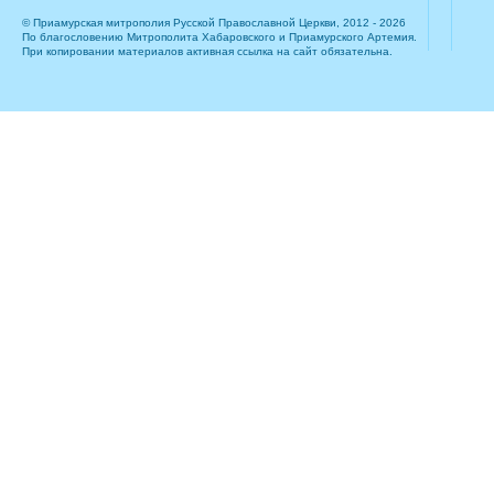
© Приамурская митрополия Русской Православной Церкви, 2012 - 2026
По благословению Митрополита Хабаровского и Приамурского Артемия.
При копировании материалов активная ссылка на сайт обязательна.