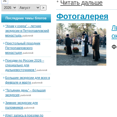
31
Читать дальше
>
Фотогалерея
Последние темы блогов
Л
“Храм у озера” – летние
экскурсии в Петропавловский
о
монастырь
palomnik
Престольный праздник
Ф
Петропавловского
монастыря
palomnik
Поездки по России 2026 –
специально для
дальневосточников !
palomnik
Большие экскурсии для всех в
феврале и марте
palomnik
“Татьянин день” – большая
экскурсия
palomnik
Зимние экскурсии для
паломников
palomnik
Идет запись в поездки по