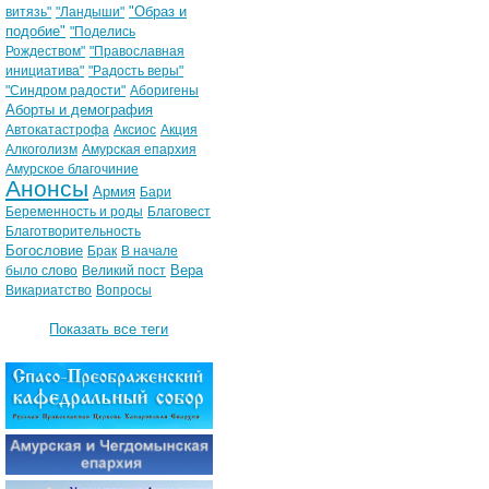
"Образ и
витязь"
"Ландыши"
подобие"
"Поделись
Рождеством"
"Православная
инициатива"
"Радость веры"
"Синдром радости"
Аборигены
Аборты и демография
Автокатастрофа
Аксиос
Акция
Алкоголизм
Амурская епархия
Амурское благочиние
Анонсы
Армия
Бари
Беременность и роды
Благовест
Благотворительность
Богословие
Брак
В начале
Вера
было слово
Великий пост
Викариатство
Вопросы
Показать все теги