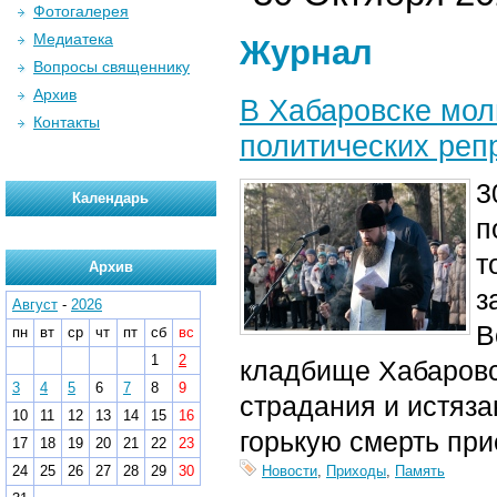
Фотогалерея
Медиатека
Журнал
Вопросы священнику
Архив
В Хабаровске мол
Контакты
политических реп
3
Календарь
п
т
Архив
з
Август
-
2026
В
пн
вт
ср
чт
пт
сб
вс
1
2
кладбище Хабаровс
3
4
5
6
7
8
9
страдания и истяза
10
11
12
13
14
15
16
горькую смерть пр
17
18
19
20
21
22
23
24
25
26
27
28
29
30
Новости
,
Приходы
,
Память