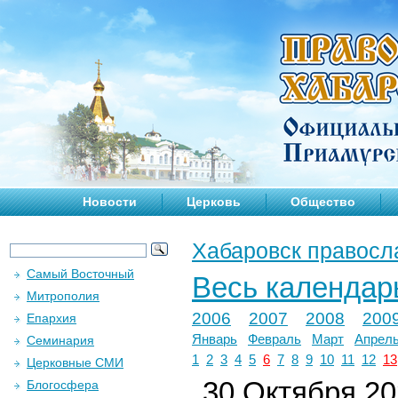
Новости
Церковь
Общество
Хабаровск правосл
Самый Восточный
Весь календар
Митрополия
2006
2007
2008
200
Епархия
Январь
Февраль
Март
Апрел
Семинария
1
2
3
4
5
6
7
8
9
10
11
12
13
Церковные СМИ
30 Октября 202
Блогосфера