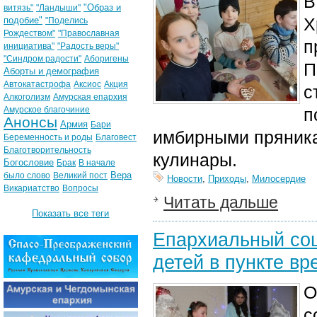
В
"Образ и
витязь"
"Ландыши"
Х
подобие"
"Поделись
Рождеством"
"Православная
п
инициатива"
"Радость веры"
"Синдром радости"
Аборигены
П
Аборты и демография
Автокатастрофа
Аксиос
Акция
с
Алкоголизм
Амурская епархия
Амурское благочиние
п
Анонсы
Армия
Бари
имбирными пряника
Беременность и роды
Благовест
Благотворительность
кулинары.
Богословие
Брак
В начале
Вера
было слово
Великий пост
Новости
,
Приходы
,
Милосердие
Викариатство
Вопросы
Читать дальше
Показать все теги
Епархиальный соц
детей в пункте в
О
с