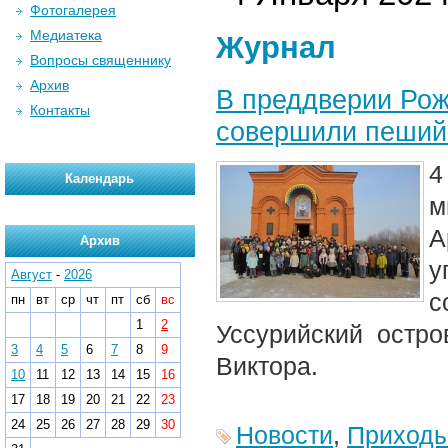
Фотогалерея
Медиатека
Журнал
Вопросы священнику
Архив
В преддверии Ро
Контакты
совершили пеший 
4
Календарь
м
А
Архив
у
Август
-
2026
с
пн
вт
ср
чт
пт
сб
вс
1
2
Уссурийский остро
3
4
5
6
7
8
9
Виктора.
10
11
12
13
14
15
16
17
18
19
20
21
22
23
24
25
26
27
28
29
30
Новости
,
Приход