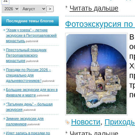
31
Читать дальше
>
Последние темы блогов
Фотоэкскурсия по
“Храм у озера” – летние
В
экскурсии в Петропавловский
монастырь
palomnik
о
Престольный праздник
п
Петропавловского
монастыря
palomnik
Х
Поездки по России 2026 –
п
специально для
дальневосточников !
palomnik
т
Большие экскурсии для всех в
п
феврале и марте
palomnik
“Татьянин день” – большая
экскурсия
palomnik
Зимние экскурсии для
Новости
,
Приход
паломников
palomnik
Читать дальше
Идет запись в поездки по