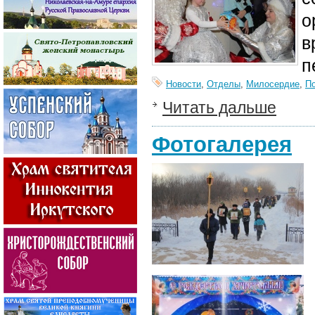
о
в
п
Новости
,
Отделы
,
Милосердие
,
П
Читать дальше
Фотогалерея