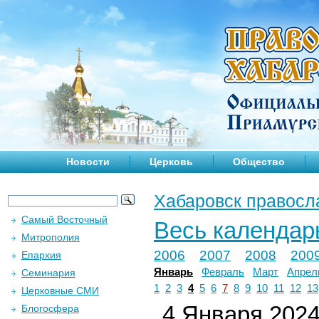
Новости
Церковь
Общество
Хабаровск правосл
Самый Восточный
Весь календар
Митрополия
2006
2007
2008
200
Епархия
Январь
Февраль
Март
Апрел
Семинария
1
2
3
4
5
6
7
8
9
10
11
12
13
Церковные СМИ
4 Января 2024 
Блогосфера