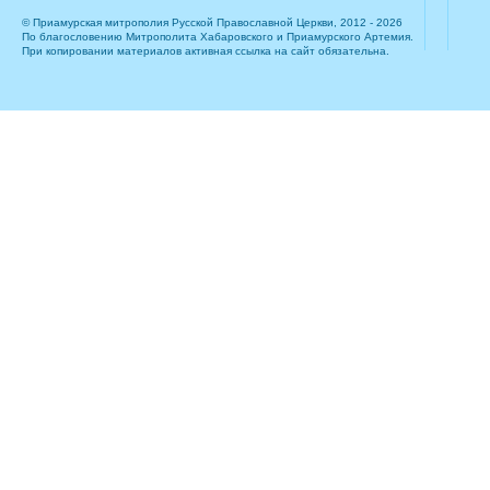
© Приамурская митрополия Русской Православной Церкви, 2012 - 2026
По благословению Митрополита Хабаровского и Приамурского Артемия.
При копировании материалов активная ссылка на сайт обязательна.