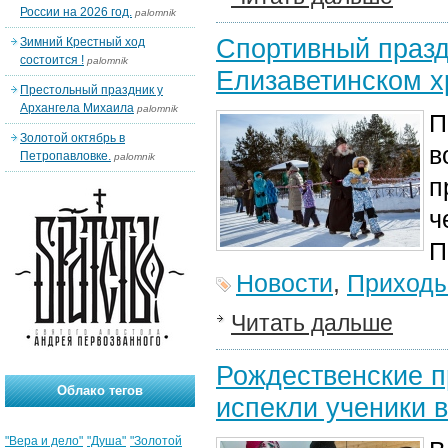
России на 2026 год.
palomnik
Спортивный празд
Зимний Крестный ход
состоится !
palomnik
Елизаветинском 
Престольный праздник у
Архангела Михаила
palomnik
П
Золотой октябрь в
в
Петропавловке.
palomnik
п
ч
П
Новости
,
Приход
Читать дальше
Рождественские п
Облако тегов
испекли ученики 
"Вера и дело"
"Душа"
"Золотой