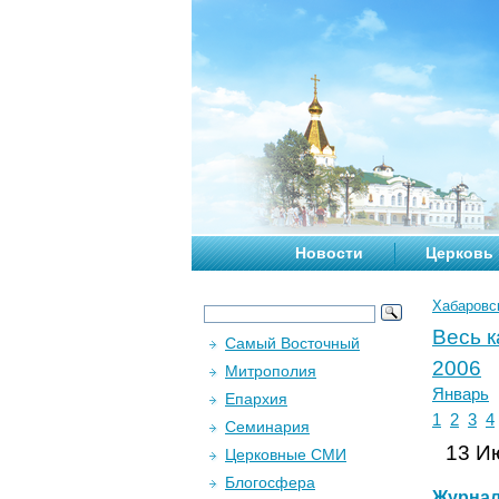
Новости
Церковь
Хабаровс
Весь 
Самый Восточный
2006
Митрополия
Январь
Епархия
1
2
3
4
Семинария
13 Ию
Церковные СМИ
Блогосфера
Журна