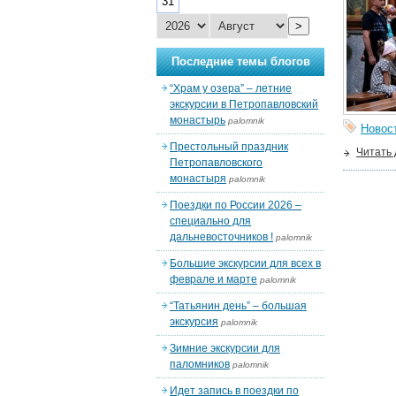
31
>
Последние темы блогов
“Храм у озера” – летние
экскурсии в Петропавловский
монастырь
palomnik
Новос
Престольный праздник
Читать
Петропавловского
монастыря
palomnik
Поездки по России 2026 –
специально для
дальневосточников !
palomnik
Большие экскурсии для всех в
феврале и марте
palomnik
“Татьянин день” – большая
экскурсия
palomnik
Зимние экскурсии для
паломников
palomnik
Идет запись в поездки по