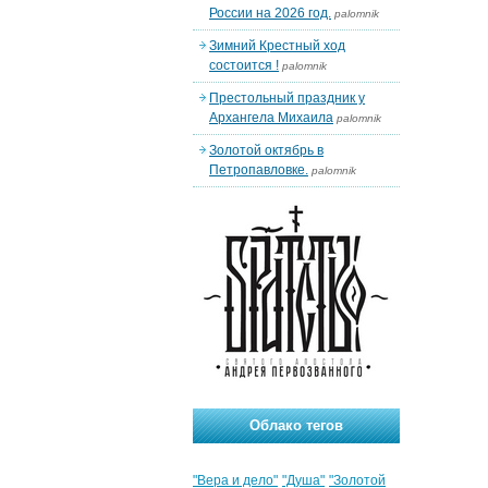
России на 2026 год.
palomnik
Зимний Крестный ход
состоится !
palomnik
Престольный праздник у
Архангела Михаила
palomnik
Золотой октябрь в
Петропавловке.
palomnik
Облако тегов
"Вера и дело"
"Душа"
"Золотой