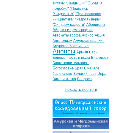
"Образ и
витязь"
"Ландыши"
подобие"
"Поделись
Рождеством"
"Православная
инициатива"
"Радость веры"
"Синдром радости"
Аборигены
Аборты и демография
Автокатастрофа
Аксиос
Акция
Алкоголизм
Амурская епархия
Амурское благочиние
Анонсы
Армия
Бари
Беременность и роды
Благовест
Благотворительность
Богословие
Брак
В начале
Вера
было слово
Великий пост
Викариатство
Вопросы
Показать все теги