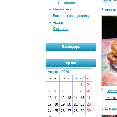
Фотогалерея
Медиатека
Более ст
Вопросы священнику
Архив
Контакты
Календарь
Архив
Август
-
2026
пн
вт
ср
чт
пт
сб
вс
1
2
Новос
3
4
5
6
7
8
9
10
11
12
13
14
15
16
Читать
17
18
19
20
21
22
23
В Елизав
24
25
26
27
28
29
30