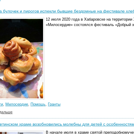
а булочек и пирогов испекли бывшие бездомные на фестивале хле
12 июля 2020 года в Хабаровске на территории
«Милосердие» состоялся фестиваль «Добрый х
ти
,
Милосердие
,
Помощь
,
Гранты
 дальше
етинском храме возобновились молебны для детей с особенностям
В начале июля в храме святой преподобномуч