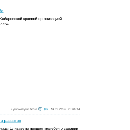
ба
 Хабаровской краевой организацией
леб».
Просмотров 5395
(0)
13.07.2020, 23:06:14
и развития
еницы Елизаветы прошел молебен о здравии